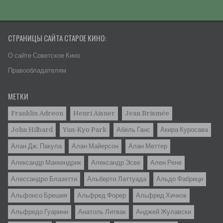
СТРАНИЦЫ САЙТА СТАРОЕ КИНО:
О сайте Советское Кино
Правообладателям
МЕТКИ
Franklin Adreon
Henri Aisner
Jean Brismée
John Hilbard
Yun-Kyo Park
Абель Ганс
Акира Куросава
Алан Дж. Пакула
Алан Майерсон
Алан Меттер
Александр Маккендрик
Александр Эсве
Ален Рене
Алессандро Блазетти
Альбертo Латтуада
Альдо Фабрици
Альфонсо Брешия
Альфред Форер
Альфред Хичкок
Альфредо Гуарини
Анатоль Литвак
Анджей Жулавски