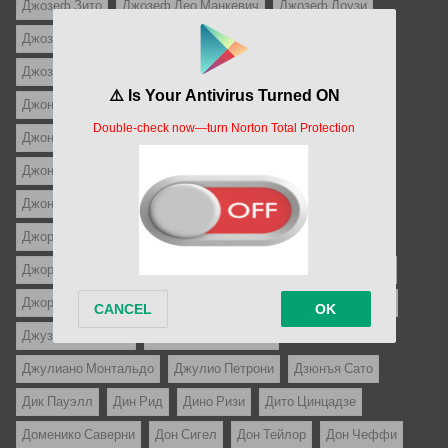
Джозеф Зито
Джозеф Лео Манкевич
Джозеф Лоузи
Джозеф МакГрат
Джозеф Пивни
Джозеф Энтони
Джозеф фон Штернберг
Джон Байрам
Джон Гиллермин
Джон Кассаветис
Джон Корнелл
Джон Кромвель
Джон Лэндис
Джон Пэдди Кастэйрс
Джон Рич
Джон Стёрджес
Джон Уэйн
Джон Форд
Джон Фэрроу
Джон Хьюстон
Джон Шлезингер
Джонатан Линн
Джордж Кьюкор
Джордж Поллок
Джордж Пэл
Джордж Рой Хилл
Джордж Стивенс
Джорджио Феррара
Джорджо Джентили
Джошуа Логан
Джузеппе Де Сантис
Джузеппе Моччиа
Джулиано Карнимео
Джулиано Монтальдо
Джулио Петрони
Дзюнъя Сато
Дик Пауэлл
Дин Рид
Дино Ризи
Дито Цинцадзе
Доменико Саверни
Дон Сигел
Дон Тейлор
Дон Чеффи