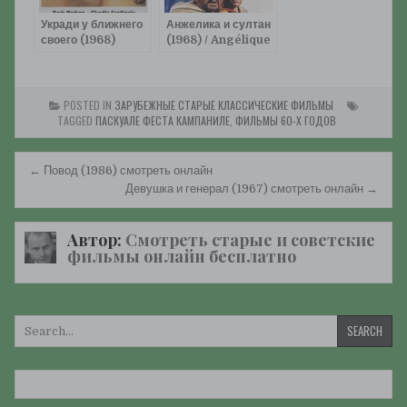
Укради у ближнего
Анжелика и султан
своего (1968)
(1968) / Angélique
смотреть онлайн
et le sultan (1968)
смотреть онлайн
POSTED IN
ЗАРУБЕЖНЫЕ СТАРЫЕ КЛАССИЧЕСКИЕ ФИЛЬМЫ
TAGGED
ПАСКУАЛЕ ФЕСТА КАМПАНИЛЕ
,
ФИЛЬМЫ 60-Х ГОДОВ
Навигация
← Повод (1986) смотреть онлайн
по
Девушка и генерал (1967) смотреть онлайн →
записям
Автор:
Смотреть старые и советские
фильмы онлайн бесплатно
Искать: