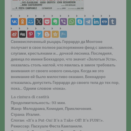
Свежеиспеченный рыцарь Геррардо да Монтоне
получает в свое полное распоряжение феод с замком,
слугами, крестьянами и… дочкой лесника. Последняя,
девица по имени Боккадоро, что значит «Золотые Уста»,
оказалась столь наглой, что явилась в замок требовать
внимания от своего нового синьора. Когда же это
внимание ей было милостиво оказано, Боккадоро
отказалась допустить Геррардо до своего тела до тех пор,
пока… Одним словом «пока».
La cintura di castità
Продолжительность: 93 мин.
Жанр: Мелодрама, Комедия, Приключения.
Страна: Италия.
Слоган: «It’s a Put-On! It’s a Take-Off! It’s FUN!!».
Режиссер: Паскуале Феста Кампаниле.