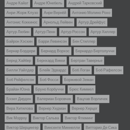
Андре Кайат
Андре Юнебель
Андрей Тарковский
Анри-Жорж Клузо
Анри Вернёй
Антонио Молино Рохо
Антонис Коккинос
Арнольд Лейвен
Артур Дрейфус
Артур Любин
Артур Пенн
Артур Россон
Артур Хиллер
Байрон Хэскин
Барри Левинсон
Бен Стиллер
Бернар Бордери
Бернард Ворхос
Бернардо Бертолуччи
Бернд Хайбер
Бернхард Викки
Бертран Тавернье
Билли Уайлдер
Блейк Эдвардс
Боб Логан
Боб Рафелсон
Боб Рейфелсон
Боб Фосси
Борживой Земан
Брайан Юзна
Бруно Корбуччи
Брюс Киммел
Бэзил Дирден
Валериан Боровчик
Вацлав Ворличек
Вера Хитилова
Вернер Хедман
Вернер Херцог
Вик Морроу
Виктор Сальва
Виктор Флеминг
Виктор Шерцингер
Винсенте Миннелли
Витторио Де Сика