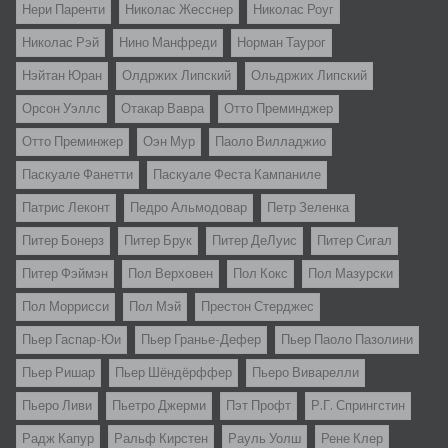
Нери Паренти
Николас Жесснер
Николас Роуг
Николас Рэй
Нино Манфреди
Норман Таурог
Нэйтан Юран
Олдржих Липский
Ольдржих Липский
Орсон Уэллс
Отакар Вавра
Отто Преминджер
Отто Преминжер
Оэн Мур
Паоло Вилладжио
Паскуале Фанетти
Паскуале Феста Кампаниле
Патрис Леконт
Педро Альмодовар
Петр Зеленка
Питер Бонерз
Питер Брук
Питер ДеЛуис
Питер Сигал
Питер Фэймэн
Пол Верховен
Пол Кокс
Пол Мазурски
Пол Моррисси
Пол Мэй
Престон Стерджес
Пьер Гаспар-Юи
Пьер Гранье-Дефер
Пьер Паоло Пазолини
Пьер Ришар
Пьер Шёндёрффер
Пьеро Виварелли
Пьеро Ливи
Пьетро Джерми
Пэт Профт
Р.Г. Спрингстин
Радж Капур
Ральф Кирстен
Рауль Уолш
Рене Клер