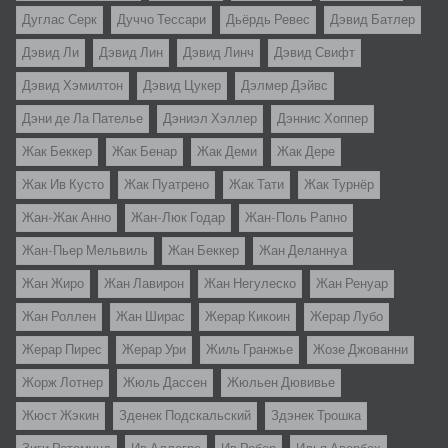
Дуглас Серк
Дуччо Тессари
Дьёрдь Ревес
Дэвид Батлер
Дэвид Ли
Дэвид Лин
Дэвид Линч
Дэвид Свифт
Дэвид Хэмилтон
Дэвид Цукер
Дэлмер Дэйвс
Дэни де Ла Пателье
Дэниэл Хэллер
Дэннис Хоппер
Жак Беккер
Жак Бенар
Жак Деми
Жак Дере
Жак Ив Кусто
Жак Пуатрено
Жак Тати
Жак Турнёр
Жан-Жак Анно
Жан-Люк Годар
Жан-Поль Рапно
Жан-Пьер Мельвиль
Жан Беккер
Жан Деланнуа
Жан Жиро
Жан Лавирон
Жан Негулеско
Жан Ренуар
Жан Роллен
Жан Ширас
Жерар Кикоин
Жерар Лубо
Жерар Пирес
Жерар Ури
Жиль Гранжье
Жозе Джованни
Жорж Лотнер
Жюль Дассен
Жюльен Дювивье
Жюст Жэкин
Зденек Подскальский
Здэнек Трошка