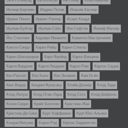
Зиги Ротемунд
Ив Аллегре
Ив Робер
Илья Авербах
Ингмар Бергман
Индрих Полак
Иоахим Хаслер
Ирвинг Пичел
Ирвинг Раппер
Исиро Хонда
Иштван Буйтор
Иштван Сабо
Иэн Софтли
Йожеф Магияр
Йос Стеллинг
Кадзиро Ямамото
Камилло Мастрочинке
Канэто Синдо
Карел Рейш
Карел Стеклы
Карен Шахназаров
Карл Фройнд
Карло Ванцина
Карло Вердоне
Карло Лиццани
Карло Рим
Карлос Саура
Кен Рассел
Кен Хьюз
Кен Эннакин
Ким Ги-ён
Кинг Видор
Кинджи Фукасаку
Клайв Доннер
Клод Зиди
Клод Лелуш
Клод Отан-Лара
Клод Сотэ
Клод Шаброль
Колин Серро
Крейг Болотин
Кристиан-Жак
Кристиан Де Сика
Курт Хоффманн
Курт Юнг-Альзен
Кэндзи Мисуми
Кэрол Рид
Кёртис Харрингтон