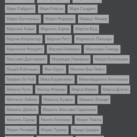
Марк Райделл
Марк Робсон
Марк Сэндрич
Марко Беллоккьо
Марко Феррери
Маркус Фишер
Марсель Камю
Марсель Карне
Мартин Вуд
Мартин Китроссер
Мартин Ритт
Марчелло Пальеро
Марчелло Фондато
Масаки Кобаяши
Масахиро Синода
Массимо Далламано
Маурицио Ливерани
Мауро Болоньини
Мацей Войтышко
Мел Брукс
Мелвин Ван Пиблз
Мервин Ле Рой
Мика Каурисмяки
Микеланджело Антониони
Микеле Лупо
Милош Форман
Мирча Верою
Мирча Дрэган
Митчелл Лайзен
Мишель Буарон
Мишель Вокоре
Мишель Девиль
Мишель Массимо Тарантини
Мишель Одиар
Монте Хеллман
Морис Пиала
Морис Регамей
Морис Турнер
Нандо Цицеро