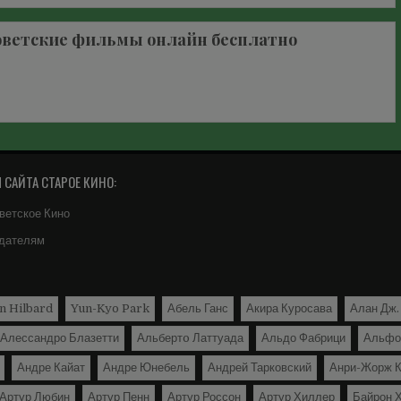
оветские фильмы онлайн бесплатно
САЙТА СТАРОЕ КИНО:
ветское Кино
дателям
n Hilbard
Yun-Kyo Park
Абель Ганс
Акира Куросава
Алан Дж.
Алессандро Блазетти
Альбертo Латтуада
Альдо Фабрици
Альфо
Андре Кайат
Андре Юнебель
Андрей Тарковский
Анри-Жорж К
Артур Любин
Артур Пенн
Артур Россон
Артур Хиллер
Байрон 