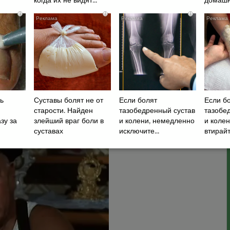
когда их не видят...
домашн
i
i
i
ь
Суставы болят не от
Если болят
Если б
старости. Найден
тазобедренный сустав
тазобе
зу за
злейший враг боли в
и колени, немедленно
и коле
суставах
исключите...
втирайте