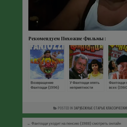
Рекомендуем Похожие Фильмы :
Возвращение
У Фантоцци опять
Фантоцци 
Фантоцци (1996)
неприятности
всех (1980
смотреть онлайн
(1983) смотреть
смотреть 
онлайн
POSTED IN
ЗАРУБЕЖНЫЕ СТАРЫЕ КЛАССИЧЕСК
Навигация
← Фантоцци уходит на пенсию (1988) смотреть онлайн