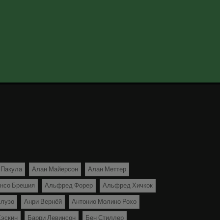
 Пакула
Алан Майерсон
Алан Меттер
нсо Брешия
Альфред Форер
Альфред Хичкок
лузо
Анри Вернёй
Антонио Молино Рохо
Хэскин
Барри Левинсон
Бен Стиллер