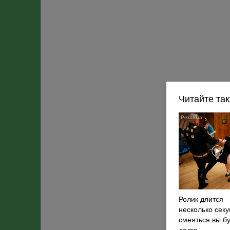
Читайте та
Ролик длится
несколько секу
смеяться вы б