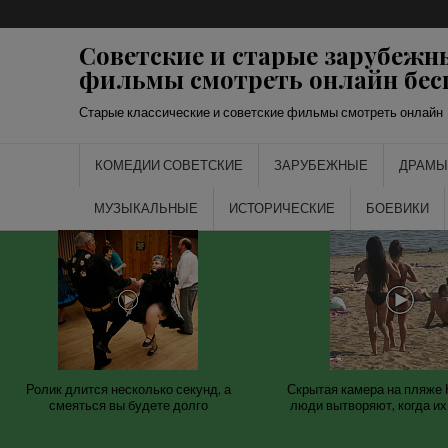
Перейти
к
Советские и старые зарубежн
содержимому
фильмы смотреть онлайн бес
Старые классические и советские фильмы смотреть онлайн
КОМЕДИИ СОВЕТСКИЕ
ЗАРУБЕЖНЫЕ
ДРАМЫ
МУЗЫКАЛЬНЫЕ
ИСТОРИЧЕСКИЕ
БОЕВИКИ
Ролик длится несколько секунд, а
Скрытая камера на пляже 
смеяться вы будете долго
люди вытворяют, когда их 