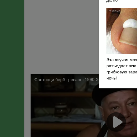
долго
Эта жгучая маз
разъедает всю
грибковую зара
ночь!