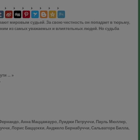
рают мировым судьей. За свою честность он попадает в тюрьму,
одним из самых уважаемых и влиятельных людей. Но судьба
ути … »
»
 Фернандо, Анна Маццамауро, Луиджи Петруччи, Пауль Мюллер,
нуччи, Лорис Баццокки, Анджело Бернабуччи, Сальваторе Билла,