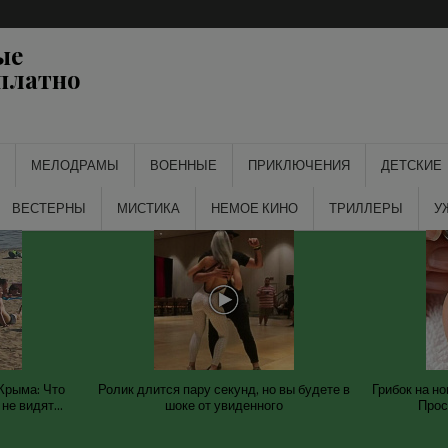
ые
платно
МЕЛОДРАМЫ
ВОЕННЫЕ
ПРИКЛЮЧЕНИЯ
ДЕТСКИЕ
ВЕСТЕРНЫ
МИСТИКА
НЕМОЕ КИНО
ТРИЛЛЕРЫ
У
Крыма: Что
Ролик длится пару секунд, но вы будете в
Грибок на но
не видят...
шоке от увиденного
Прос