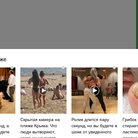
кже
i
i
i
Скрытая камера на
Ролик длится пару
Грибок 
нд, а
пляже Крыма: Что
секунд, но вы будете в
стирает
удете
люди вытворяют,
шоке от увиденного
ластик