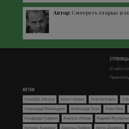
по
записям
Автор:
Смотреть старые и с
СТРАНИЦЫ 
О сайте Со
Правообла
МЕТКИ
Franklin Adreon
Henri Aisner
Jean Brismée
Joh
Александр Маккендрик
Александр Эсве
Ален Рене
Альфредо Гуарини
Анатоль Литвак
Анджей Жулавски
Антонис Коккинос
Арнольд Лейвен
Артур Дрейфус