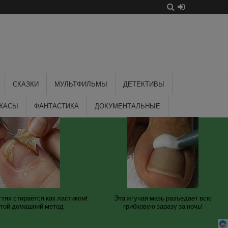
СКАЗКИ
МУЛЬТФИЛЬМЫ
ДЕТЕКТИВЫ
ЖАСЫ
ФАНТАСТИКА
ДОКУМЕНТАЛЬНЫЕ
гтях стирается как ластиком!
Эта жгучая мазь разъедает всю
той домашний метод
грибковую заразу за ночь!