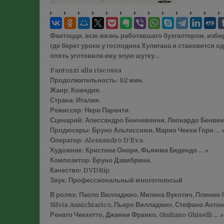
Фантоцци, всю жизнь работавшего бухгалтером, изби
где берет уроки у господина Хулигана и становится 
опять уготовила ему злую шутку…
Fantozzi alla riscossa
Продолжительность: 82 мин.
Жанр: Комедия.
Страна: Италия.
Режиссер: Нери Паренти.
Сценарий: Алессандро Бенчивенни, Леонардо Бенвен
Продюсеры: Бруно Альтиссими, Марио Чекки Гори … 
Оператор: Alessandro D’Eva.
Художник: Кристина Онори, Фьямма Бедендо … »
Композитор: Бруно Дзамбрини.
Качество: DVDRip
Звук: Профессиональный многоголосый
В ролях: Паоло Вилладжио, Милена Вукотич, Плинио
Silvia Annichiarico, Пьеро Вилладжио, Стефано Анто
Ренато Чеккетто, Джанни Франко, Giuliano Ghiselli … »