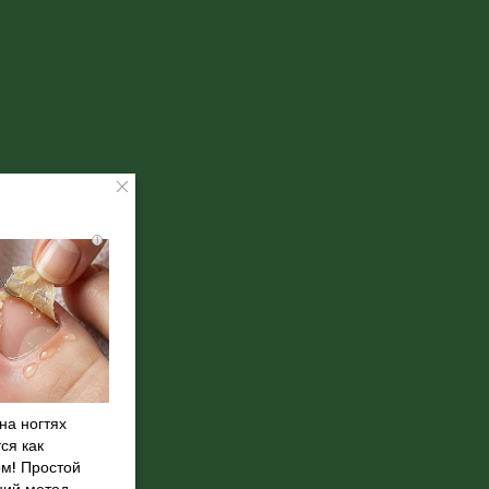
i
на ногтях
ся как
ом! Простой