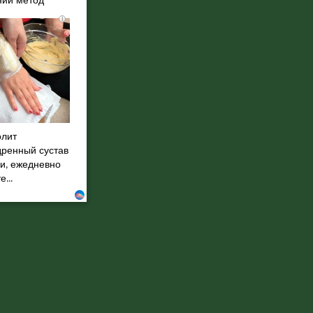
ий метод
i
олит
дренный сустав
ни, ежедневно
...