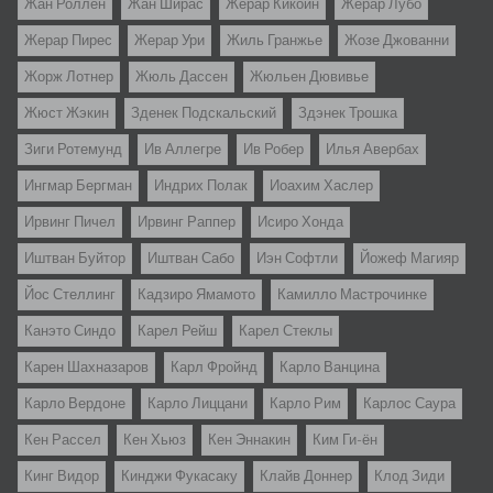
Жан Роллен
Жан Ширас
Жерар Кикоин
Жерар Лубо
Жерар Пирес
Жерар Ури
Жиль Гранжье
Жозе Джованни
Жорж Лотнер
Жюль Дассен
Жюльен Дювивье
Жюст Жэкин
Зденек Подскальский
Здэнек Трошка
Зиги Ротемунд
Ив Аллегре
Ив Робер
Илья Авербах
Ингмар Бергман
Индрих Полак
Иоахим Хаслер
Ирвинг Пичел
Ирвинг Раппер
Исиро Хонда
Иштван Буйтор
Иштван Сабо
Иэн Софтли
Йожеф Магияр
Йос Стеллинг
Кадзиро Ямамото
Камилло Мастрочинке
Канэто Синдо
Карел Рейш
Карел Стеклы
Карен Шахназаров
Карл Фройнд
Карло Ванцина
Карло Вердоне
Карло Лиццани
Карло Рим
Карлос Саура
Кен Рассел
Кен Хьюз
Кен Эннакин
Ким Ги-ён
Кинг Видор
Кинджи Фукасаку
Клайв Доннер
Клод Зиди