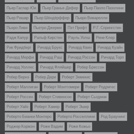
Пьер Гаспар-Юи
Пьер Гранье-Дефер
Пьер Паоло Пазолини
Пьер Ришар
Пьер Шёндёрффер
Пьеро Виварелли
Пьеро Ливи
Пьетро Джерми
Пэт Профт
Р.Г. Спрингстин
Радж Капур
Ральф Кирстен
Рауль Уолш
Рене Клер
Рик Фридберг
Ричард Брукс
Ричард Квин
Ричард Куайн
Ричард Мерфи
Ричард Раш
Ричард Россон
Ричард Торп
Ричард Уоллес
Ричард Фляйшер
Робер Брессон
Робер Вернэ
Робер Дери
Роберт Земекис
Роберт Маллиган
Роберт Монтгомери
Роберт Родригес
Роберт Россен
Роберт Стивенсон
Роберт Сьодмак
Роберт Уайз
Роберт Хамер
Роберт Эшер
Роберто Бианки Монтеро
Роберто Росселлини
Род Браунинг
Роджер Кормэн
Роже Вадим
Роже Кожьо