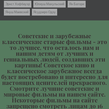
Эрнст Хофбауэр
Юлиуш Махульский
Ян Батори
Януш Маевский
Ясудзиро Одзу
Советские и зарубежные
классические старые фильмы - это
то лучшее, что осталось нам и
нашим детям от лучших и
гениальных людей, создавших эти
картины! Советское кино и
классическое зарубежное всегда
будет востребовано и интересно для
настоящих ценителей прекрасного.
Смотрите лучшие советские и
мировые фильмы на нашем сайте.
Некоторые фильмы на сайте
запрещено смотреть лицам до 16