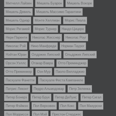
Митчелл Лайзен
Мишель Буарон
Мишель Вокоре
Мишель Девиль
Мишель Массимо Тарантини
Мишель Одиар
Монте Хеллман
Морис Пиала
Морис Регамей
Морис Турнер
Нандо Цицеро
Нери Паренти
Николас Жесснер
Николас Роуг
Николас Рэй
Нино Манфреди
Норман Таурог
Нэйтан Юран
Олдржих Липский
Ольдржих Липский
Орсон Уэллс
Отакар Вавра
Отто Преминджер
Отто Преминжер
Оэн Мур
Паоло Вилладжио
Паскуале Фанетти
Паскуале Феста Кампаниле
Патрис Леконт
Педро Альмодовар
Петр Зеленка
Питер Бонерз
Питер Брук
Питер ДеЛуис
Питер Сигал
Питер Фэймэн
Пол Верховен
Пол Кокс
Пол Мазурски
Пол Моррисси
Пол Мэй
Престон Стерджес