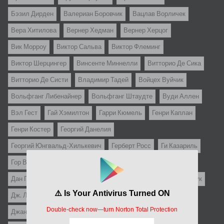
Бэзил Дирден
Валериан Боровчик
Вацлав Ворличек
Вера Хитилова
Вернер Хедман
Вернер Херцог
Вик Морроу
Виктор Сальва
Виктор Флеминг
Виктор Шерцингер
Винсенте Миннелли
Витторио Де Сика
Витторио Де Систи
Владимир Тадей
Войцех Вуйчик
Вольфганг Либенайнер
Вольфганг Штаудте
Вуди Аллен
Вэл Гест
Гай Хэмилтон
Гарри Кюмель
Генри Каплан
Генри Костер
Георгий Данелия
Георгий Юнгвальд-Хилькевич
Герберт Росс
Ги Казариль
Гор Вербински
Гуидо Бриньоне
Гэбриел Паскаль
Дан Пица
Дени Амар
Дени де Ла Пательер
Детлеф Бук
Дж. Ли Томпсон
Дж.С. Кардоне
Джанни Франчолини
Джанфранко Мингоцци
Джастин Леонард Стаубер