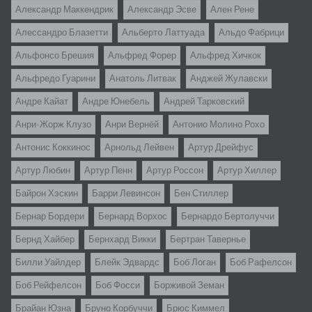
Александр Маккендрик
Александр Эсве
Ален Рене
Алессандро Блазетти
Альбертo Латтуада
Альдо Фабрици
Альфонсо Брешия
Альфред Форер
Альфред Хичкок
Альфредо Гуарини
Анатоль Литвак
Анджей Жулавски
Андре Кайат
Андре Юнебель
Андрей Тарковский
Анри-Жорж Клузо
Анри Вернёй
Антонио Молино Рохо
Антонис Коккинос
Арнольд Лейвен
Артур Дрейфус
Артур Любин
Артур Пенн
Артур Россон
Артур Хиллер
Байрон Хэскин
Барри Левинсон
Бен Стиллер
Бернар Бордери
Бернард Ворхос
Бернардо Бертолуччи
Бернд Хайбер
Бернхард Викки
Бертран Тавернье
Билли Уайлдер
Блейк Эдвардс
Боб Логан
Боб Рафелсон
Боб Рейфелсон
Боб Фосси
Борживой Земан
Брайан Юзна
Бруно Корбуччи
Брюс Киммел