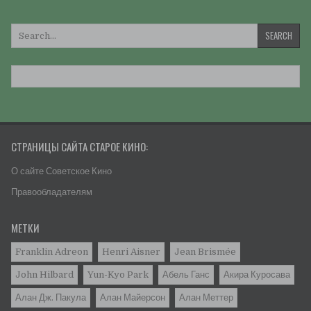
Искать:
СТРАНИЦЫ САЙТА СТАРОЕ КИНО:
О сайте Советское Кино
Правообладателям
МЕТКИ
Franklin Adreon
Henri Aisner
Jean Brismée
John Hilbard
Yun-Kyo Park
Абель Ганс
Акира Куросава
Алан Дж. Пакула
Алан Майерсон
Алан Меттер