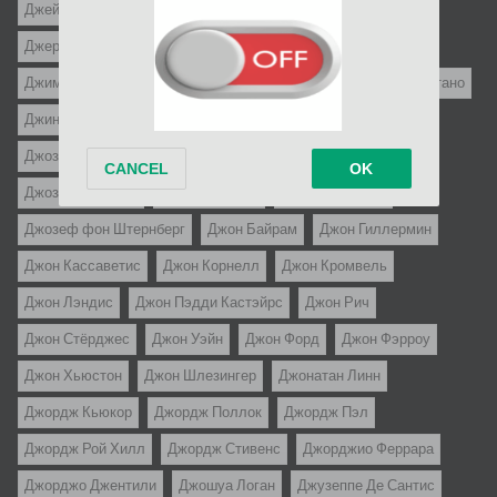
Джеймс Гэйл
Джеймс Сбарделлати
Джереми Каган
Джером Роббинс
Джерри Пэрис
Джим Абрахамс
Джим Дрэйк
Джим Уайнорски
Джин Келли
Джин Куинтано
Джин Сэкс
Джо Д`Амато
Джо Данте
Джо Питка
Джозеф Зито
Джозеф Лео Манкевич
Джозеф Лоузи
Джозеф МакГрат
Джозеф Пивни
Джозеф Энтони
Джозеф фон Штернберг
Джон Байрам
Джон Гиллермин
Джон Кассаветис
Джон Корнелл
Джон Кромвель
Джон Лэндис
Джон Пэдди Кастэйрс
Джон Рич
Джон Стёрджес
Джон Уэйн
Джон Форд
Джон Фэрроу
Джон Хьюстон
Джон Шлезингер
Джонатан Линн
Джордж Кьюкор
Джордж Поллок
Джордж Пэл
Джордж Рой Хилл
Джордж Стивенс
Джорджио Феррара
Джорджо Джентили
Джошуа Логан
Джузеппе Де Сантис