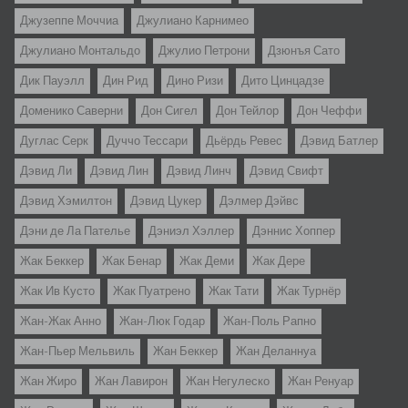
Джузеппе Моччиа
Джулиано Карнимео
Джулиано Монтальдо
Джулио Петрони
Дзюнъя Сато
Дик Пауэлл
Дин Рид
Дино Ризи
Дито Цинцадзе
Доменико Саверни
Дон Сигел
Дон Тейлор
Дон Чеффи
Дуглас Серк
Дуччо Тессари
Дьёрдь Ревес
Дэвид Батлер
Дэвид Ли
Дэвид Лин
Дэвид Линч
Дэвид Свифт
Дэвид Хэмилтон
Дэвид Цукер
Дэлмер Дэйвс
Дэни де Ла Пателье
Дэниэл Хэллер
Дэннис Хоппер
Жак Беккер
Жак Бенар
Жак Деми
Жак Дере
Жак Ив Кусто
Жак Пуатрено
Жак Тати
Жак Турнёр
Жан-Жак Анно
Жан-Люк Годар
Жан-Поль Рапно
Жан-Пьер Мельвиль
Жан Беккер
Жан Деланнуа
Жан Жиро
Жан Лавирон
Жан Негулеско
Жан Ренуар