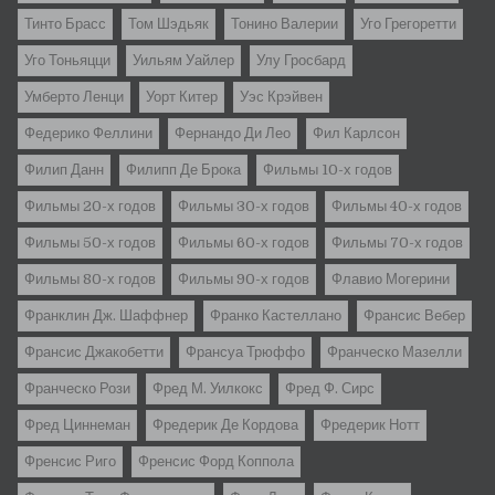
Тинто Брасс
Том Шэдьяк
Тонино Валерии
Уго Грегоретти
Уго Тоньяцци
Уильям Уайлер
Улу Гросбард
Умберто Ленци
Уорт Китер
Уэс Крэйвен
Федерико Феллини
Фернандо Ди Лео
Фил Карлсон
Филип Данн
Филипп Де Брока
Фильмы 10-х годов
Фильмы 20-х годов
Фильмы 30-х годов
Фильмы 40-х годов
Фильмы 50-х годов
Фильмы 60-х годов
Фильмы 70-х годов
Фильмы 80-х годов
Фильмы 90-х годов
Флавио Могерини
Франклин Дж. Шаффнер
Франко Кастеллано
Франсис Вебер
Франсис Джакобетти
Франсуа Трюффо
Франческо Мазелли
Франческо Рози
Фред М. Уилкокс
Фред Ф. Сирс
Фред Циннеман
Фредерик Де Кордова
Фредерик Нотт
Френсис Риго
Френсис Форд Коппола