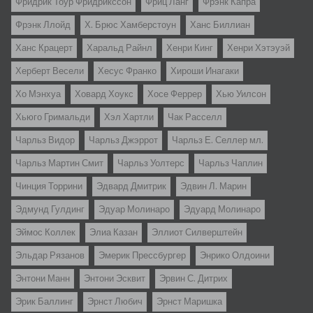
Фридрик Тоур Фридрикссон
Фриц Ланг
Фрэнк Капра
Фрэнк Ллойд
Х. Брюс Хамберстоун
Ханс Биллиан
Ханс Крацерт
Харальд Райнл
Хенри Кинг
Хенри Хэтэуэй
Херберт Весели
Хесус Франко
Хироши Инагаки
Хо Мэнхуа
Ховард Хоукс
Хосе Феррер
Хью Уилсон
Хьюго Гримальди
Хэл Хартли
Чак Расселл
Чарльз Видор
Чарльз Джэррот
Чарльз Е. Селлер мл.
Чарльз Мартин Смит
Чарльз Уолтерс
Чарльз Чаплин
Чинция Торрини
Эдвард Дмитрик
Эдвин Л. Марин
Эдмунд Гулдинг
Эдуар Молинаро
Эдуард Молинаро
Эймос Коллек
Элиа Казан
Эллиот Силверштейн
Эльдар Рязанов
Эмерик Прессбургер
Энрико Олдоини
Энтони Манн
Энтони Эсквит
Эрвин С. Дитрих
Эрик Баллинг
Эрнст Любич
Эрнст Маришка