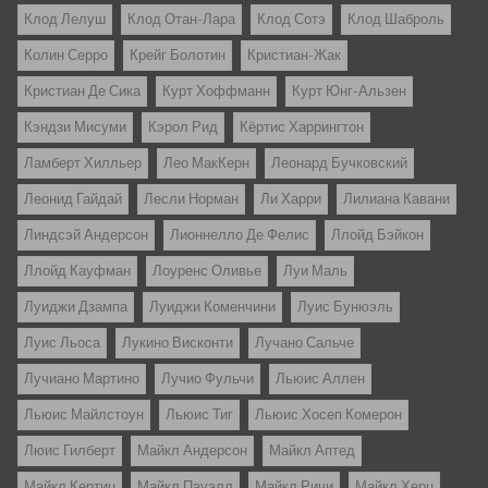
Клод Лелуш
Клод Отан-Лара
Клод Сотэ
Клод Шаброль
Колин Серро
Крейг Болотин
Кристиан-Жак
Кристиан Де Сика
Курт Хоффманн
Курт Юнг-Альзен
Кэндзи Мисуми
Кэрол Рид
Кёртис Харрингтон
Ламберт Хилльер
Лео МакКерн
Леонард Бучковский
Леонид Гайдай
Лесли Норман
Ли Харри
Лилиана Кавани
Линдсэй Андерсон
Лионнелло Де Фелис
Ллойд Бэйкон
Ллойд Кауфман
Лоуренс Оливье
Луи Маль
Луиджи Дзампа
Луиджи Коменчини
Луис Бунюэль
Луис Льоса
Лукино Висконти
Лучано Сальче
Лучиано Мартино
Лучио Фульчи
Льюис Аллен
Льюис Майлстоун
Льюис Тиг
Льюис Хосеп Комерон
Люис Гилберт
Майкл Андерсон
Майкл Аптед
Майкл Кертиц
Майкл Пауэлл
Майкл Ричи
Майкл Херц