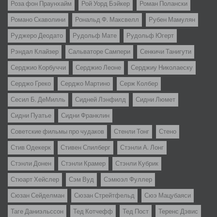
Роза фон Праунхайм
Рой Уорд Бэйкер
Роман Полански
Романо Скаволини
Рональд Ф. Максвелл
Рубен Мамулян
Руджеро Деодато
Рудольф Мате
Рудольф Югерт
Рэндал Клайзер
Сальваторе Сампери
Сенкичи Танигути
Серджио Корбуччи
Серджио Леоне
Серджиу Николаеску
Серджо Греко
Серджо Мартино
Серж Колбер
Сесил Б. ДеМилль
Сидней Лэнфилд
Сидни Люмет
Сидни Пуатье
Сидни Франклин
Советские фильмы про чудаков
Стенли Тонг
Стено
Стив Одекерк
Стивен Спилберг
Стэнли А. Лонг
Стэнли Донен
Стэнли Крамер
Стэнли Кубрик
Стюарт Хейслер
Сэм Вуд
Сэмюэл Фуллер
Сюзан Сейделман
Сюзан Стрейтфельд
Сюэ Мацубаяси
Таге Даниэльссон
Тед Котчефф
Тед Пост
Теренс Дэвис