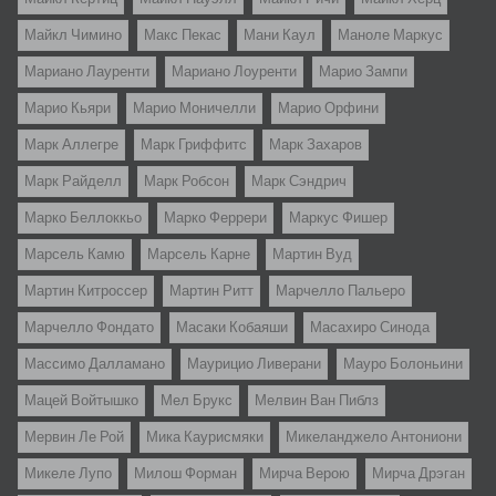
Майкл Чимино
Макс Пекас
Мани Каул
Маноле Маркус
Мариано Лауренти
Мариано Лоуренти
Марио Зампи
Марио Кьяри
Марио Моничелли
Марио Орфини
Марк Аллегре
Марк Гриффитс
Марк Захаров
Марк Райделл
Марк Робсон
Марк Сэндрич
Марко Беллоккьо
Марко Феррери
Маркус Фишер
Марсель Камю
Марсель Карне
Мартин Вуд
Мартин Китроссер
Мартин Ритт
Марчелло Пальеро
Марчелло Фондато
Масаки Кобаяши
Масахиро Синода
Массимо Далламано
Маурицио Ливерани
Мауро Болоньини
Мацей Войтышко
Мел Брукс
Мелвин Ван Пиблз
Мервин Ле Рой
Мика Каурисмяки
Микеланджело Антониони
Микеле Лупо
Милош Форман
Мирча Верою
Мирча Дрэган