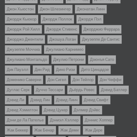
Джон Хьюстон
Джон Шлезингер
Джонатан Линн
Джордж Кьюкор
Джордж Поллок
Джордж Пэл
Джордж Рой Хилл
Джордж Стивенс
Джорджио Феррара
Джорджо Джентили
Джошуа Логан
Джузеппе Де Сантис
Джузеппе Моччиа
Джулиано Карнимео
Джулиано Монтальдо
Джулио Петрони
Дзюнъя Сато
Дик Пауэлл
Дин Рид
Дино Ризи
Дито Цинцадзе
Доменико Саверни
Дон Сигел
Дон Тейлор
Дон Чеффи
Дуглас Серк
Дуччо Тессари
Дьёрдь Ревес
Дэвид Батлер
Дэвид Ли
Дэвид Лин
Дэвид Линч
Дэвид Свифт
Дэвид Хэмилтон
Дэвид Цукер
Дэлмер Дэйвс
Дэни де Ла Пателье
Дэниэл Хэллер
Дэннис Хоппер
Жак Беккер
Жак Бенар
Жак Деми
Жак Дере