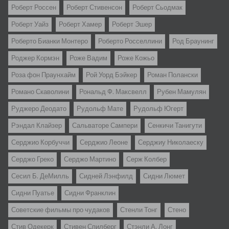
Роберт Россен
Роберт Стивенсон
Роберт Сьодмак
Роберт Уайз
Роберт Хамер
Роберт Эшер
Роберто Бианки Монтеро
Роберто Росселлини
Род Браунинг
Роджер Кормэн
Роже Вадим
Роже Кожьо
Роза фон Праунхайм
Рой Уорд Бэйкер
Роман Полански
Романо Скаволини
Рональд Ф. Максвелл
Рубен Мамулян
Руджеро Деодато
Рудольф Мате
Рудольф Югерт
Рэндал Клайзер
Сальваторе Сампери
Сенкичи Танигути
Серджио Корбуччи
Серджио Леоне
Серджиу Николаеску
Серджо Греко
Серджо Мартино
Серж Колбер
Сесил Б. ДеМилль
Сидней Лэнфилд
Сидни Люмет
Сидни Пуатье
Сидни Франклин
Советские фильмы про чудаков
Стенли Тонг
Стено
Стив Одекерк
Стивен Спилберг
Стэнли А. Лонг