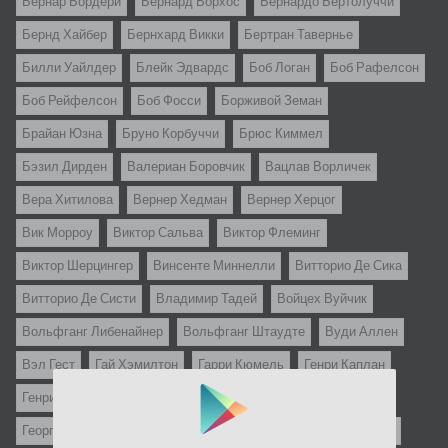
Бернар Бордери
Бернард Ворхос
Бернардо Бертолуччи
Бернд Хайбер
Бернхард Викки
Бертран Тавернье
Билли Уайлдер
Блейк Эдвардс
Боб Логан
Боб Рафелсон
Боб Рейфелсон
Боб Фосси
Борживой Земан
Брайан Юзна
Бруно Корбуччи
Брюс Киммел
Бэзил Дирден
Валериан Боровчик
Вацлав Ворличек
Вера Хитилова
Вернер Хедман
Вернер Херцог
Вик Морроу
Виктор Сальва
Виктор Флеминг
Виктор Шерцингер
Винсенте Миннелли
Витторио Де Сика
Витторио Де Систи
Владимир Тадей
Войцех Вуйчик
Вольфганг Либенайнер
Вольфганг Штаудте
Вуди Аллен
Вэл Гест
Гай Хэмилтон
Гарри Кюмель
Генри Каплан
Генри Костер
Георгий Данелия
Георгий Юнгвальд-Хилькевич
Герберт Росс
Ги Казариль