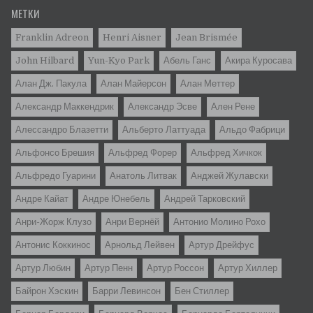
МЕТКИ
Franklin Adreon
Henri Aisner
Jean Brismée
John Hilbard
Yun-Kyo Park
Абель Ганс
Акира Куросава
Алан Дж. Пакула
Алан Майерсон
Алан Меттер
Александр Маккендрик
Александр Эсве
Ален Рене
Алессандро Блазетти
Альбертo Латтуада
Альдо Фабрици
Альфонсо Брешия
Альфред Форер
Альфред Хичкок
Альфредо Гуарини
Анатоль Литвак
Анджей Жулавски
Андре Кайат
Андре Юнебель
Андрей Тарковский
Анри-Жорж Клузо
Анри Вернёй
Антонио Молино Рохо
Антонис Коккинос
Арнольд Лейвен
Артур Дрейфус
Артур Любин
Артур Пенн
Артур Россон
Артур Хиллер
Байрон Хэскин
Барри Левинсон
Бен Стиллер