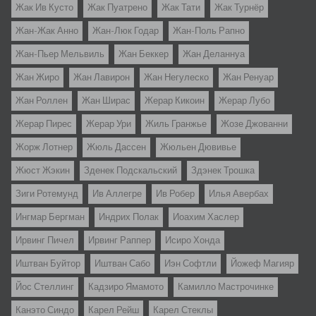
Жак Ив Кусто
Жак Пуатрено
Жак Тати
Жак Турнёр
Жан-Жак Анно
Жан-Люк Годар
Жан-Поль Рапно
Жан-Пьер Мельвиль
Жан Беккер
Жан Деланнуа
Жан Жиро
Жан Лавирон
Жан Негулеско
Жан Ренуар
Жан Роллен
Жан Ширас
Жерар Кикоин
Жерар Лубо
Жерар Пирес
Жерар Ури
Жиль Гранжье
Жозе Джованни
Жорж Лотнер
Жюль Дассен
Жюльен Дювивье
Жюст Жэкин
Зденек Подскальский
Здэнек Трошка
Зиги Ротемунд
Ив Аллегре
Ив Робер
Илья Авербах
Ингмар Бергман
Индрих Полак
Иоахим Хаслер
Ирвинг Пичел
Ирвинг Раппер
Исиро Хонда
Иштван Буйтор
Иштван Сабо
Иэн Софтли
Йожеф Магияр
Йос Стеллинг
Кадзиро Ямамото
Камилло Мастрочинке
Канэто Синдо
Карел Рейш
Карел Стеклы