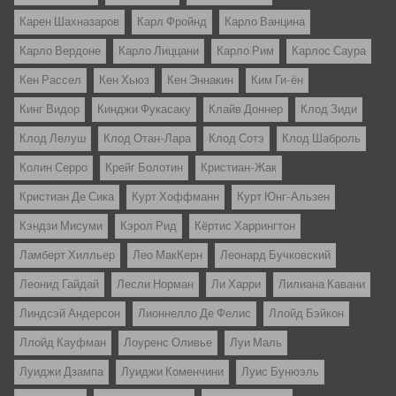
Карен Шахназаров
Карл Фройнд
Карло Ванцина
Карло Вердоне
Карло Лиццани
Карло Рим
Карлос Саура
Кен Рассел
Кен Хьюз
Кен Эннакин
Ким Ги-ён
Кинг Видор
Кинджи Фукасаку
Клайв Доннер
Клод Зиди
Клод Лелуш
Клод Отан-Лара
Клод Сотэ
Клод Шаброль
Колин Серро
Крейг Болотин
Кристиан-Жак
Кристиан Де Сика
Курт Хоффманн
Курт Юнг-Альзен
Кэндзи Мисуми
Кэрол Рид
Кёртис Харрингтон
Ламберт Хилльер
Лео МакКерн
Леонард Бучковский
Леонид Гайдай
Лесли Норман
Ли Харри
Лилиана Кавани
Линдсэй Андерсон
Лионнелло Де Фелис
Ллойд Бэйкон
Ллойд Кауфман
Лоуренс Оливье
Луи Маль
Луиджи Дзампа
Луиджи Коменчини
Луис Бунюэль