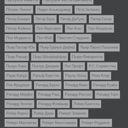
Паскуале Фанетти
Паскуале Феста Кампаниле
Патрис Леконт
Педро Альмодовар
Петр Зеленка
Питер Бонерз
Питер Брук
Питер ДеЛуис
Питер Сигал
Питер Фэймэн
Пол Верховен
Пол Кокс
Пол Мазурски
Пол Моррисси
Пол Мэй
Престон Стерджес
Пьер Гаспар-Юи
Пьер Гранье-Дефер
Пьер Паоло Пазолини
Пьер Ришар
Пьер Шёндёрффер
Пьеро Виварелли
Пьеро Ливи
Пьетро Джерми
Пэт Профт
Р.Г. Спрингстин
Радж Капур
Ральф Кирстен
Рауль Уолш
Рене Клер
Рик Фридберг
Ричард Брукс
Ричард Квин
Ричард Куайн
Ричард Мерфи
Ричард Раш
Ричард Россон
Ричард Торп
Ричард Уоллес
Ричард Фляйшер
Робер Брессон
Робер Вернэ
Робер Дери
Роберт Земекис
Роберт Маллиган
Роберт Монтгомери
Роберт Родригес