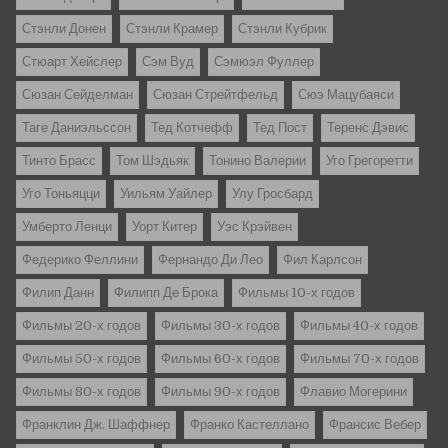
Стэнли Донен
Стэнли Крамер
Стэнли Кубрик
Стюарт Хейслер
Сэм Вуд
Сэмюэл Фуллер
Сюзан Сейделман
Сюзан Стрейтфельд
Сюэ Мацубаяси
Таге Даниэльссон
Тед Котчефф
Тед Пост
Теренс Дэвис
Тинто Брасс
Том Шэдьяк
Тонино Валерии
Уго Грегоретти
Уго Тоньяцци
Уильям Уайлер
Улу Гросбард
Умберто Ленци
Уорт Китер
Уэс Крэйвен
Федерико Феллини
Фернандо Ди Лео
Фил Карлсон
Филип Данн
Филипп Де Брока
Фильмы 10-х годов
Фильмы 20-х годов
Фильмы 30-х годов
Фильмы 40-х годов
Фильмы 50-х годов
Фильмы 60-х годов
Фильмы 70-х годов
Фильмы 80-х годов
Фильмы 90-х годов
Флавио Могерини
Франклин Дж. Шаффнер
Франко Кастеллано
Франсис Вебер