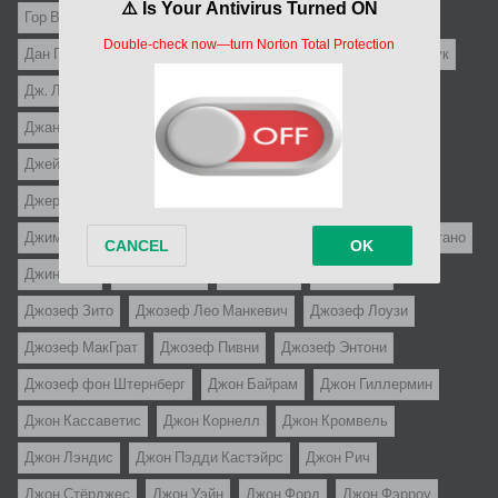
Гор Вербински
Гуидо Бриньоне
Гэбриел Паскаль
Дан Пица
Дени Амар
Дени де Ла Пательер
Детлеф Бук
Дж. Ли Томпсон
Дж.С. Кардоне
Джанни Франчолини
Джанфранко Мингоцци
Джастин Леонард Стаубер
Джеймс Гэйл
Джеймс Сбарделлати
Джереми Каган
Джером Роббинс
Джерри Пэрис
Джим Абрахамс
Джим Дрэйк
Джим Уайнорски
Джин Келли
Джин Куинтано
Джин Сэкс
Джо Д`Амато
Джо Данте
Джо Питка
Джозеф Зито
Джозеф Лео Манкевич
Джозеф Лоузи
Джозеф МакГрат
Джозеф Пивни
Джозеф Энтони
Джозеф фон Штернберг
Джон Байрам
Джон Гиллермин
Джон Кассаветис
Джон Корнелл
Джон Кромвель
Джон Лэндис
Джон Пэдди Кастэйрс
Джон Рич
Джон Стёрджес
Джон Уэйн
Джон Форд
Джон Фэрроу