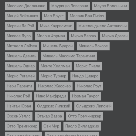
Массимо Далламано
Маурицио Ливерани
Мауро Болоньини
Мацей Войтышко
Мел Брукс
Мелвин Ван Пиблз
Мервин Ле Рой
Мика Каурисмяки
Микеланджело Антониони
Микеле Лупо
Милош Форман
Мирча Верою
Мирча Дрэган
Митчелл Лайзен
Мишель Буарон
Мишель Вокоре
Мишель Девиль
Мишель Массимо Тарантини
Мишель Одиар
Монте Хеллман
Морис Пиала
Морис Регамей
Морис Турнер
Нандо Цицеро
Нери Паренти
Николас Жесснер
Николас Роуг
Николас Рэй
Нино Манфреди
Норман Таурог
Нэйтан Юран
Олдржих Липский
Ольдржих Липский
Орсон Уэллс
Отакар Вавра
Отто Преминджер
Отто Преминжер
Оэн Мур
Паоло Вилладжио