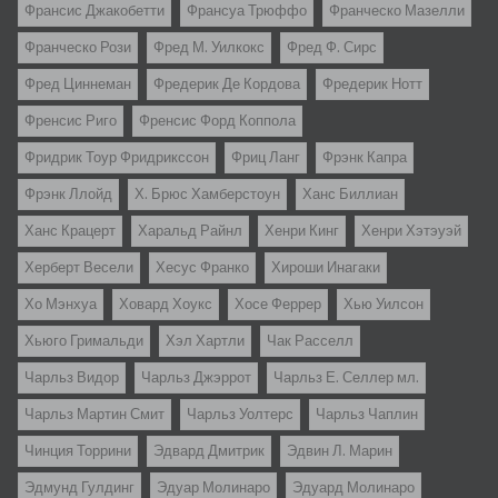
Франсис Джакобетти
Франсуа Трюффо
Франческо Мазелли
Франческо Рози
Фред М. Уилкокс
Фред Ф. Сирс
Фред Циннеман
Фредерик Де Кордова
Фредерик Нотт
Френсис Риго
Френсис Форд Коппола
Фридрик Тоур Фридрикссон
Фриц Ланг
Фрэнк Капра
Фрэнк Ллойд
Х. Брюс Хамберстоун
Ханс Биллиан
Ханс Крацерт
Харальд Райнл
Хенри Кинг
Хенри Хэтэуэй
Херберт Весели
Хесус Франко
Хироши Инагаки
Хо Мэнхуа
Ховард Хоукс
Хосе Феррер
Хью Уилсон
Хьюго Гримальди
Хэл Хартли
Чак Расселл
Чарльз Видор
Чарльз Джэррот
Чарльз Е. Селлер мл.
Чарльз Мартин Смит
Чарльз Уолтерс
Чарльз Чаплин
Чинция Торрини
Эдвард Дмитрик
Эдвин Л. Марин
Эдмунд Гулдинг
Эдуар Молинаро
Эдуард Молинаро