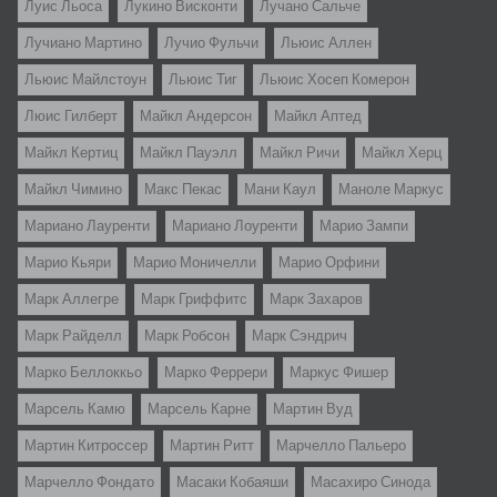
Луис Льоса
Лукино Висконти
Лучано Сальче
Лучиано Мартино
Лучио Фульчи
Льюис Аллен
Льюис Майлстоун
Льюис Тиг
Льюис Хосеп Комерон
Люис Гилберт
Майкл Андерсон
Майкл Аптед
Майкл Кертиц
Майкл Пауэлл
Майкл Ричи
Майкл Херц
Майкл Чимино
Макс Пекас
Мани Каул
Маноле Маркус
Мариано Лауренти
Мариано Лоуренти
Марио Зампи
Марио Кьяри
Марио Моничелли
Марио Орфини
Марк Аллегре
Марк Гриффитс
Марк Захаров
Марк Райделл
Марк Робсон
Марк Сэндрич
Марко Беллоккьо
Марко Феррери
Маркус Фишер
Марсель Камю
Марсель Карне
Мартин Вуд
Мартин Китроссер
Мартин Ритт
Марчелло Пальеро
Марчелло Фондато
Масаки Кобаяши
Масахиро Синода