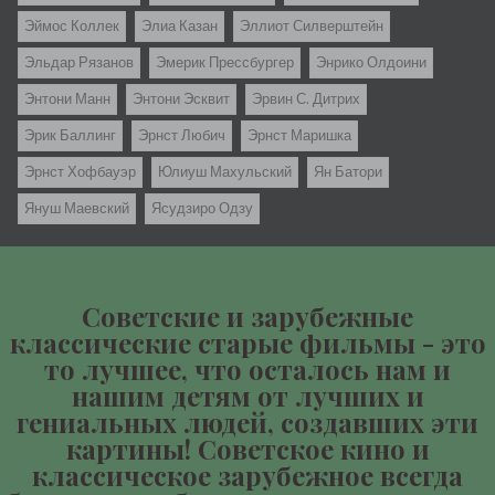
Эймос Коллек
Элиа Казан
Эллиот Силверштейн
Эльдар Рязанов
Эмерик Прессбургер
Энрико Олдоини
Энтони Манн
Энтони Эсквит
Эрвин С. Дитрих
Эрик Баллинг
Эрнст Любич
Эрнст Маришка
Эрнст Хофбауэр
Юлиуш Махульский
Ян Батори
Януш Маевский
Ясудзиро Одзу
Советские и зарубежные
классические старые фильмы - это
то лучшее, что осталось нам и
нашим детям от лучших и
гениальных людей, создавших эти
картины! Советское кино и
классическое зарубежное всегда