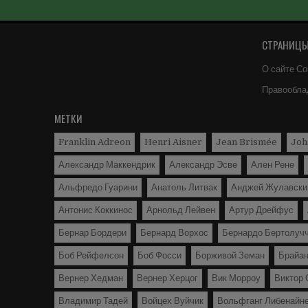
СТРАНИЦЫ 
О сайте Со
Правообла
МЕТКИ
Franklin Adreon
Henri Aisner
Jean Brismée
Joh
Александр Маккендрик
Александр Эсве
Ален Рене
Альфредо Гуарини
Анатоль Литвак
Анджей Жулавски
Антонис Коккинос
Арнольд Лейвен
Артур Дрейфус
Бернар Бордери
Бернард Ворхос
Бернардо Бертолуч
Боб Рейфелсон
Боб Фосси
Борживой Земан
Брайа
Вернер Хедман
Вернер Херцог
Вик Морроу
Виктор 
Владимир Тадей
Войцех Вуйчик
Вольфганг Либенайн