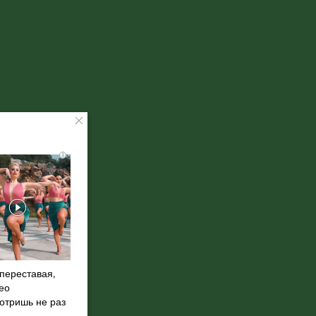
i
переставая,
ео
отришь не раз