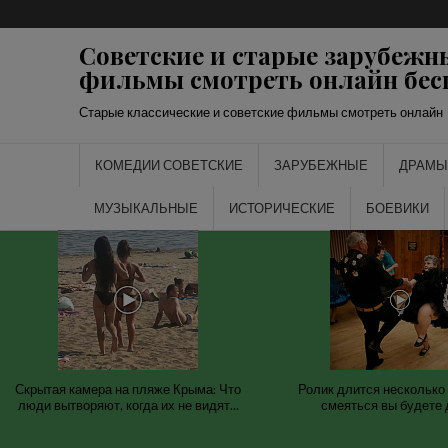
Перейти
к
Советские и старые зарубежн
содержимому
фильмы смотреть онлайн бес
Старые классические и советские фильмы смотреть онлайн
КОМЕДИИ СОВЕТСКИЕ
ЗАРУБЕЖНЫЕ
ДРАМЫ
МУЗЫКАЛЬНЫЕ
ИСТОРИЧЕСКИЕ
БОЕВИКИ
Скрытая камера на пляже Крыма: Что
Ролик длится несколько 
люди вытворяют, когда их не видят...
смеяться вы будете 