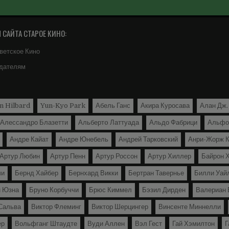
САЙТА СТАРОЕ КИНО:
ветское Кино
дателям
n Hilbard
Yun-Kyo Park
Абель Ганс
Акира Куросава
Алан Дж.
Алессандро Блазетти
Альбертo Латтуада
Альдо Фабрици
Альфо
Андре Кайат
Андре Юнебель
Андрей Тарковский
Анри-Жорж К
Артур Любин
Артур Пенн
Артур Россон
Артур Хиллер
Байрон 
чи
Бернд Хайбер
Бернхард Викки
Бертран Тавернье
Билли Уай
н Юзна
Бруно Корбуччи
Брюс Киммел
Бэзил Дирден
Валериан 
Сальва
Виктор Флеминг
Виктор Шерцингер
Винсенте Миннелли
ер
Вольфганг Штаудте
Вуди Аллен
Вэл Гест
Гай Хэмилтон
Г