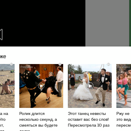
кже
i
i
i
а на
Ролик длится
Этот танец невесты
Ржу не 
Что
несколько секунд, а
оставит вас без слов!
это вид
т,
смеяться вы будете
Пересмотрела 10 раз
пересм