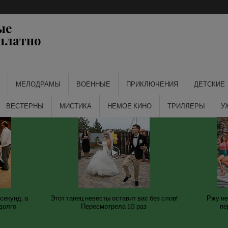
ые
платно
МЕЛОДРАМЫ
ВОЕННЫЕ
ПРИКЛЮЧЕНИЯ
ДЕТСКИЕ
ВЕСТЕРНЫ
МИСТИКА
НЕМОЕ КИНО
ТРИЛЛЕРЫ
У
секунд, а
Этот танец невесты оставит вас без слов!
Ржу не
долго
Пересмотрела 10 раз
пе