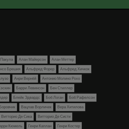
 Пакула
Алан Майерсон
Алан Меттер
нсо Брешия
Альфред Форер
Альфред Хичкок
лузо
Анри Вернёй
Антонио Молино Рохо
Хэскин
Барри Левинсон
Бен Стиллер
лдер
Блейк Эдвардс
Боб Логан
Боб Рафелсон
Боровчик
Вацлав Ворличек
Вера Хитилова
Витторио Де Сика
Витторио Де Систи
арри Кюмель
Генри Каплан
Генри Костер