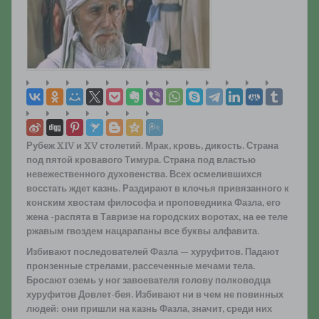
Рубеж XIV и XV столетий. Мрак, кровь, дикость. Страна
под пятой кровавого Тимура. Страна под властью
невежественного духовенства. Всех осмелившихся
восстать ждет казнь. Раздирают в клочья привязанного к
конским хвостам философа и проповедника Фазла, его
жена -распята в Тавризе на городских воротах, на ее теле
ржавым гвоздем нацарапаны все буквы алфавита.
Избивают последователей Фазла — хуруфитов. Падают
пронзенные стрелами, рассеченные мечами тела.
Бросают оземь у ног завоевателя голову полководца
хуруфитов Довлет-бея. Избивают ни в чем не повинных
людей: они пришли на казнь Фазла, значит, среди них