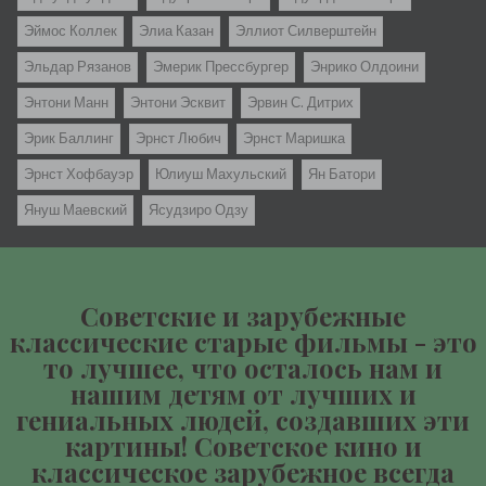
Эймос Коллек
Элиа Казан
Эллиот Силверштейн
Эльдар Рязанов
Эмерик Прессбургер
Энрико Олдоини
Энтони Манн
Энтони Эсквит
Эрвин С. Дитрих
Эрик Баллинг
Эрнст Любич
Эрнст Маришка
Эрнст Хофбауэр
Юлиуш Махульский
Ян Батори
Януш Маевский
Ясудзиро Одзу
Советские и зарубежные
классические старые фильмы - это
то лучшее, что осталось нам и
нашим детям от лучших и
гениальных людей, создавших эти
картины! Советское кино и
классическое зарубежное всегда