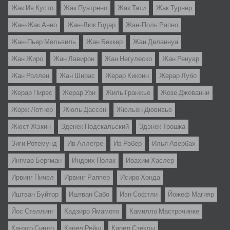
Жак Ив Кусто
Жак Пуатрено
Жак Тати
Жак Турнёр
Жан-Жак Анно
Жан-Люк Годар
Жан-Поль Рапно
Жан-Пьер Мельвиль
Жан Беккер
Жан Деланнуа
Жан Жиро
Жан Лавирон
Жан Негулеско
Жан Ренуар
Жан Роллен
Жан Ширас
Жерар Кикоин
Жерар Лубо
Жерар Пирес
Жерар Ури
Жиль Гранжье
Жозе Джованни
Жорж Лотнер
Жюль Дассен
Жюльен Дювивье
Жюст Жэкин
Зденек Подскальский
Здэнек Трошка
Зиги Ротемунд
Ив Аллегре
Ив Робер
Илья Авербах
Ингмар Бергман
Индрих Полак
Иоахим Хаслер
Ирвинг Пичел
Ирвинг Раппер
Исиро Хонда
Иштван Буйтор
Иштван Сабо
Иэн Софтли
Йожеф Магияр
Йос Стеллинг
Кадзиро Ямамото
Камилло Мастрочинке
Канэто Синдо
Карел Рейш
Карел Стеклы