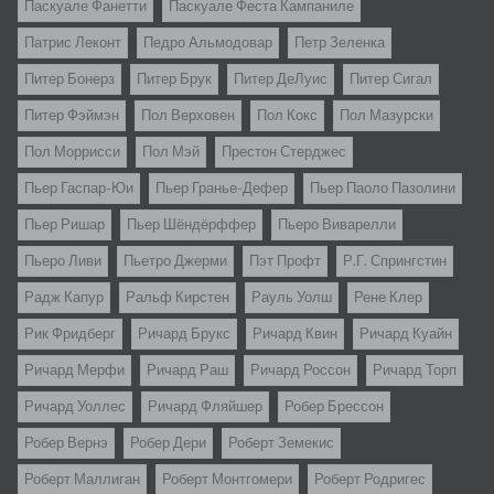
Паскуале Фанетти
Паскуале Феста Кампаниле
Патрис Леконт
Педро Альмодовар
Петр Зеленка
Питер Бонерз
Питер Брук
Питер ДеЛуис
Питер Сигал
Питер Фэймэн
Пол Верховен
Пол Кокс
Пол Мазурски
Пол Моррисси
Пол Мэй
Престон Стерджес
Пьер Гаспар-Юи
Пьер Гранье-Дефер
Пьер Паоло Пазолини
Пьер Ришар
Пьер Шёндёрффер
Пьеро Виварелли
Пьеро Ливи
Пьетро Джерми
Пэт Профт
Р.Г. Спрингстин
Радж Капур
Ральф Кирстен
Рауль Уолш
Рене Клер
Рик Фридберг
Ричард Брукс
Ричард Квин
Ричард Куайн
Ричард Мерфи
Ричард Раш
Ричард Россон
Ричард Торп
Ричард Уоллес
Ричард Фляйшер
Робер Брессон
Робер Вернэ
Робер Дери
Роберт Земекис
Роберт Маллиган
Роберт Монтгомери
Роберт Родригес