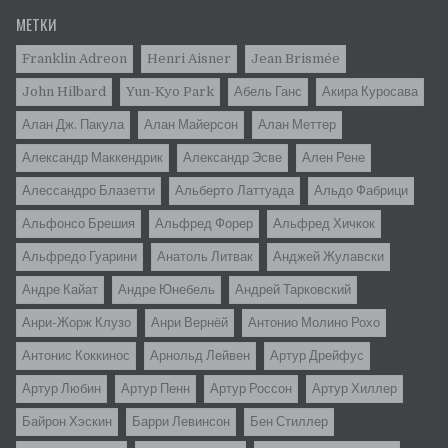
МЕТКИ
Franklin Adreon
Henri Aisner
Jean Brismée
John Hilbard
Yun-Kyo Park
Абель Ганс
Акира Куросава
Алан Дж. Пакула
Алан Майерсон
Алан Меттер
Александр Маккендрик
Александр Эсве
Ален Рене
Алессандро Блазетти
Альбертo Латтуада
Альдо Фабрици
Альфонсо Брешия
Альфред Форер
Альфред Хичкок
Альфредо Гуарини
Анатоль Литвак
Анджей Жулавски
Андре Кайат
Андре Юнебель
Андрей Тарковский
Анри-Жорж Клузо
Анри Вернёй
Антонио Молино Рохо
Антонис Коккинос
Арнольд Лейвен
Артур Дрейфус
Артур Любин
Артур Пенн
Артур Россон
Артур Хиллер
Байрон Хэскин
Барри Левинсон
Бен Стиллер