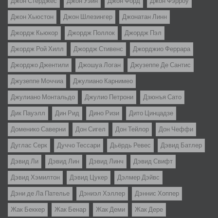
Джон Стёрджес
Джон Уэйн
Джон Форд
Джон Фэрроу
Джон Хьюстон
Джон Шлезингер
Джонатан Линн
Джордж Кьюкор
Джордж Поллок
Джордж Пэл
Джордж Рой Хилл
Джордж Стивенс
Джорджио Феррара
Джорджо Джентили
Джошуа Логан
Джузеппе Де Сантис
Джузеппе Моччиа
Джулиано Карнимео
Джулиано Монтальдо
Джулио Петрони
Дзюнъя Сато
Дик Пауэлл
Дин Рид
Дино Ризи
Дито Цинцадзе
Доменико Саверни
Дон Сигел
Дон Тейлор
Дон Чеффи
Дуглас Серк
Дуччо Тессари
Дьёрдь Ревес
Дэвид Батлер
Дэвид Ли
Дэвид Лин
Дэвид Линч
Дэвид Свифт
Дэвид Хэмилтон
Дэвид Цукер
Дэлмер Дэйвс
Дэни де Ла Пателье
Дэниэл Хэллер
Дэннис Хоппер
Жак Беккер
Жак Бенар
Жак Деми
Жак Дере