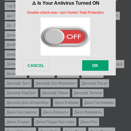
Гор Вербински
Гуидо Бриньоне
Гэбриел Паскаль
Дан Пица
Дени Амар
Дени де Ла Пательер
Детлеф Бук
Дж. Ли Томпсон
Дж.С. Кардоне
Джанни Франчолини
Джанфранко Мингоцци
Джастин Леонард Стаубер
Джеймс Гэйл
Джеймс Сбарделлати
Джереми Каган
Джером Роббинс
Джерри Пэрис
Джим Абрахамс
Джим Дрэйк
Джим Уайнорски
Джин Келли
Джин Куинтано
Джин Сэкс
Джо Д`Амато
Джо Данте
Джо Питка
Джозеф Зито
Джозеф Лео Манкевич
Джозеф Лоузи
Джозеф МакГрат
Джозеф Пивни
Джозеф Энтони
Джозеф фон Штернберг
Джон Байрам
Джон Гиллермин
Джон Кассаветис
Джон Корнелл
Джон Кромвель
Джон Лэндис
Джон Пэдди Кастэйрс
Джон Рич