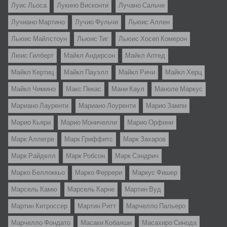
Луис Льоса
Лукино Висконти
Лучано Сальче
Лучиано Мартино
Лучио Фульчи
Льюис Аллен
Льюис Майлстоун
Льюис Тиг
Льюис Хосеп Комерон
Люис Гилберт
Майкл Андерсон
Майкл Аптед
Майкл Кертиц
Майкл Пауэлл
Майкл Ричи
Майкл Херц
Майкл Чимино
Макс Пекас
Мани Каул
Маноле Маркус
Мариано Лауренти
Мариано Лоуренти
Марио Зампи
Марио Кьяри
Марио Моничелли
Марио Орфини
Марк Аллегре
Марк Гриффитс
Марк Захаров
Марк Райделл
Марк Робсон
Марк Сэндрич
Марко Беллоккьо
Марко Феррери
Маркус Фишер
Марсель Камю
Марсель Карне
Мартин Вуд
Мартин Китроссер
Мартин Ритт
Марчелло Пальеро
Марчелло Фондато
Масаки Кобаяши
Масахиро Синода