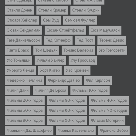
Стив Одекерк
Стивен Спилберг
Стэнли А. Лонг
Стэнли Донен
Стэнли Крамер
Стэнли Кубрик
Стюарт Хейслер
Сэм Вуд
Сэмюэл Фуллер
Сюзан Сейделман
Сюзан Стрейтфельд
Сюэ Мацубаяси
Таге Даниэльссон
Тед Котчефф
Тед Пост
Теренс Дэвис
Тинто Брасс
Том Шэдьяк
Тонино Валерии
Уго Грегоретти
Уго Тоньяцци
Уильям Уайлер
Улу Гросбард
Умберто Ленци
Уорт Китер
Уэс Крэйвен
Федерико Феллини
Фернандо Ди Лео
Фил Карлсон
Филип Данн
Филипп Де Брока
Фильмы 10-х годов
Фильмы 20-х годов
Фильмы 30-х годов
Фильмы 40-х годов
Фильмы 50-х годов
Фильмы 60-х годов
Фильмы 70-х годов
Фильмы 80-х годов
Фильмы 90-х годов
Флавио Могерини
Франклин Дж. Шаффнер
Франко Кастеллано
Франсис Вебер