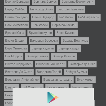
Бернар Бордери
Бернард Ворхос
Бернардо Бертолуччи
Бернд Хайбер
Бернхард Викки
Бертран Тавернье
Билли Уайлдер
Блейк Эдвардс
Боб Логан
Боб Рафелсон
Боб Рейфелсон
Боб Фосси
Борживой Земан
Брайан Юзна
Бруно Корбуччи
Брюс Киммел
Бэзил Дирден
Валериан Боровчик
Вацлав Ворличек
Вера Хитилова
Вернер Хедман
Вернер Херцог
Вик Морроу
Виктор Сальва
Виктор Флеминг
Виктор Шерцингер
Винсенте Миннелли
Витторио Де Сика
Витторио Де Систи
Владимир Тадей
Войцех Вуйчик
Вольфганг Либенайнер
Вольфганг Штаудте
Вуди Аллен
Вэл Гест
Гай Хэмилтон
Гарри Кюмель
Генри Каплан
Генри Костер
Георгий Данелия
Георгий Юнгвальд-Хилькевич
Герберт Росс
Ги Казариль