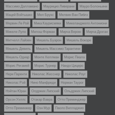
Массимо Далламано
Маурицио Ливерани
Мауро Болоньини
Мацей Войтышко
Мел Брукс
Мелвин Ван Пиблз
Мервин Ле Рой
Мика Каурисмяки
Микеланджело Антониони
Микеле Лупо
Милош Форман
Мирча Верою
Мирча Дрэган
Митчелл Лайзен
Мишель Буарон
Мишель Вокоре
Мишель Девиль
Мишель Массимо Тарантини
Мишель Одиар
Монте Хеллман
Морис Пиала
Морис Регамей
Морис Турнер
Нандо Цицеро
Нери Паренти
Николас Жесснер
Николас Роуг
Николас Рэй
Нино Манфреди
Норман Таурог
Нэйтан Юран
Олдржих Липский
Ольдржих Липский
Орсон Уэллс
Отакар Вавра
Отто Преминджер
Отто Преминжер
Оэн Мур
Паоло Вилладжио