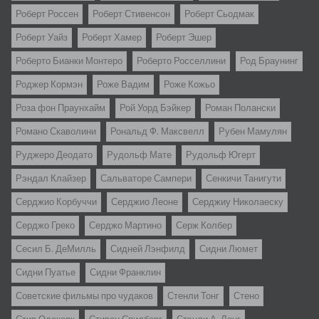
Роберт Россен
Роберт Стивенсон
Роберт Сьодмак
Роберт Уайз
Роберт Хамер
Роберт Эшер
Роберто Бианки Монтеро
Роберто Росселлини
Род Браунинг
Роджер Кормэн
Роже Вадим
Роже Кожьо
Роза фон Праунхайм
Рой Уорд Бэйкер
Роман Полански
Романо Скаволини
Рональд Ф. Максвелл
Рубен Мамулян
Руджеро Деодато
Рудольф Мате
Рудольф Югерт
Рэндал Клайзер
Сальваторе Сампери
Сенкичи Танигути
Серджио Корбуччи
Серджио Леоне
Серджиу Николаеску
Серджо Греко
Серджо Мартино
Серж Колбер
Сесил Б. ДеМилль
Сидней Лэнфилд
Сидни Люмет
Сидни Пуатье
Сидни Франклин
Советские фильмы про чудаков
Стенли Тонг
Стено