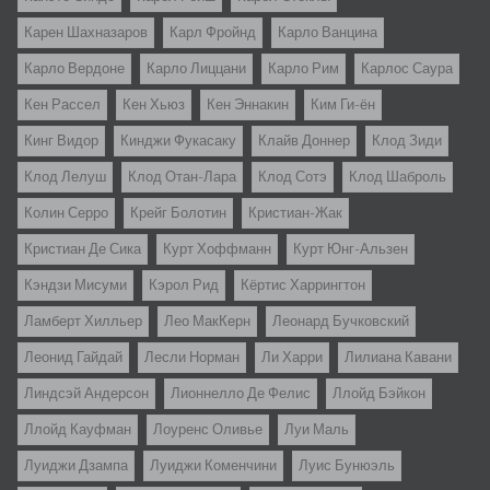
Карен Шахназаров
Карл Фройнд
Карло Ванцина
Карло Вердоне
Карло Лиццани
Карло Рим
Карлос Саура
Кен Рассел
Кен Хьюз
Кен Эннакин
Ким Ги-ён
Кинг Видор
Кинджи Фукасаку
Клайв Доннер
Клод Зиди
Клод Лелуш
Клод Отан-Лара
Клод Сотэ
Клод Шаброль
Колин Серро
Крейг Болотин
Кристиан-Жак
Кристиан Де Сика
Курт Хоффманн
Курт Юнг-Альзен
Кэндзи Мисуми
Кэрол Рид
Кёртис Харрингтон
Ламберт Хилльер
Лео МакКерн
Леонард Бучковский
Леонид Гайдай
Лесли Норман
Ли Харри
Лилиана Кавани
Линдсэй Андерсон
Лионнелло Де Фелис
Ллойд Бэйкон
Ллойд Кауфман
Лоуренс Оливье
Луи Маль
Луиджи Дзампа
Луиджи Коменчини
Луис Бунюэль