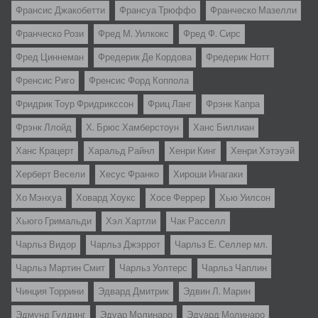
Франсис Джакобетти
Франсуа Трюффо
Франческо Мазелли
Франческо Рози
Фред М. Уилкокс
Фред Ф. Сирс
Фред Циннеман
Фредерик Де Кордова
Фредерик Нотт
Френсис Риго
Френсис Форд Коппола
Фридрик Тоур Фридрикссон
Фриц Ланг
Фрэнк Капра
Фрэнк Ллойд
Х. Брюс Хамберстоун
Ханс Биллиан
Ханс Крацерт
Харальд Райнл
Хенри Кинг
Хенри Хэтэуэй
Херберт Весели
Хесус Франко
Хироши Инагаки
Хо Мэнхуа
Ховард Хоукс
Хосе Феррер
Хью Уилсон
Хьюго Гримальди
Хэл Хартли
Чак Расселл
Чарльз Видор
Чарльз Джэррот
Чарльз Е. Селлер мл.
Чарльз Мартин Смит
Чарльз Уолтерс
Чарльз Чаплин
Чинция Торрини
Эдвард Дмитрик
Эдвин Л. Марин
Эдмунд Гулдинг
Эдуар Молинаро
Эдуард Молинаро