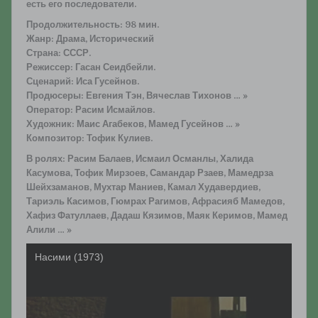
есть его последователи.
Продолжительность: 98 мин.
Жанр: Драма, Исторический
Страна: СССР.
Режиссер: Гасан Сеидбейли.
Сценарий: Иса Гусейнов.
Продюсеры: Евгения Тэн, Вячеслав Тихонов … »
Оператор: Расим Исмайлов.
Художник: Маис Агабеков, Мамед Гусейнов … »
Композитор: Тофик Кулиев.
В ролях: Расим Балаев, Исмаил Османлы, Халида
Касумова, Тофик Мирзоев, Самандар Рзаев, Мамедрза
Шейхзаманов, Мухтар Маниев, Камал Худавердиев,
Тариэль Касимов, Гюмрах Рагимов, Афрасияб Мамедов,
Хафиз Фатуллаев, Дадаш Кязимов, Маяк Керимов, Мамед
Алили … »