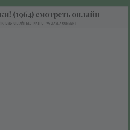
ки! (1964) смотреть онлайн
ON
 ФИЛЬМЫ ОНЛАЙН БЕСПЛАТНО
LEAVE A COMMENT
ДО
СВИДАНИЯ,
МАЛЬЧИКИ!
(1964)
СМОТРЕТЬ
ОНЛАЙН