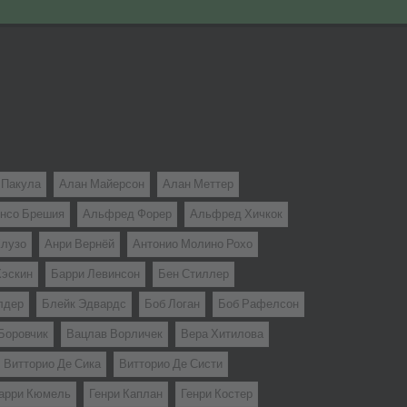
 Пакула
Алан Майерсон
Алан Меттер
нсо Брешия
Альфред Форер
Альфред Хичкок
лузо
Анри Вернёй
Антонио Молино Рохо
Хэскин
Барри Левинсон
Бен Стиллер
лдер
Блейк Эдвардс
Боб Логан
Боб Рафелсон
Боровчик
Вацлав Ворличек
Вера Хитилова
Витторио Де Сика
Витторио Де Систи
арри Кюмель
Генри Каплан
Генри Костер