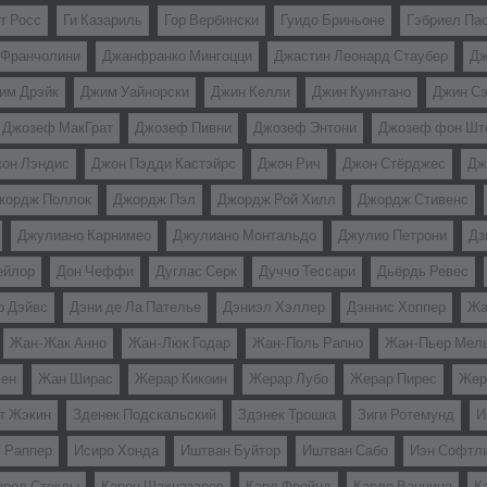
т Росс
Ги Казариль
Гор Вербински
Гуидо Бриньоне
Гэбриел Па
 Франчолини
Джанфранко Мингоцци
Джастин Леонард Стаубер
Дж
им Дрэйк
Джим Уайнорски
Джин Келли
Джин Куинтано
Джин Сэ
Джозеф МакГрат
Джозеф Пивни
Джозеф Энтони
Джозеф фон Шт
он Лэндис
Джон Пэдди Кастэйрс
Джон Рич
Джон Стёрджес
Дж
жордж Поллок
Джордж Пэл
Джордж Рой Хилл
Джордж Стивенс
Джулиано Карнимео
Джулиано Монтальдо
Джулио Петрони
Дз
ейлор
Дон Чеффи
Дуглас Серк
Дуччо Тессари
Дьёрдь Ревес
р Дэйвс
Дэни де Ла Пателье
Дэниэл Хэллер
Дэннис Хоппер
Жа
Жан-Жак Анно
Жан-Люк Годар
Жан-Поль Рапно
Жан-Пьер Мел
лен
Жан Ширас
Жерар Кикоин
Жерар Лубо
Жерар Пирес
Жер
т Жэкин
Зденек Подскальский
Здэнек Трошка
Зиги Ротемунд
И
г Раппер
Исиро Хонда
Иштван Буйтор
Иштван Сабо
Иэн Софтл
арел Стеклы
Карен Шахназаров
Карл Фройнд
Карло Ванцина
К