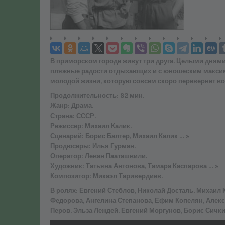
В приморском городе живут три друга. Целыми днями
пляжные радости отдыхающих и с юношеским максим
молодой жизни, которую совсем скоро перевернет в
Продолжительность: 82 мин.
Жанр: Драма.
Страна: СССР.
Режиссер: Михаил Калик.
Сценарий: Борис Балтер, Михаил Калик … »
Продюсеры: Илья Гурман.
Оператор: Леван Пааташвили.
Художник: Татьяна Антонова, Тамара Каспарова … »
Композитор: Микаэл Таривердиев.
В ролях: Евгений Стеблов, Николай Досталь, Михаил
Федорова, Ангелина Степанова, Ефим Копелян, Алекс
Перов, Эльза Леждей, Евгений Моргунов, Борис Сички