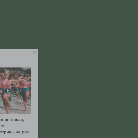
i
переставая,
ео
отришь не раз