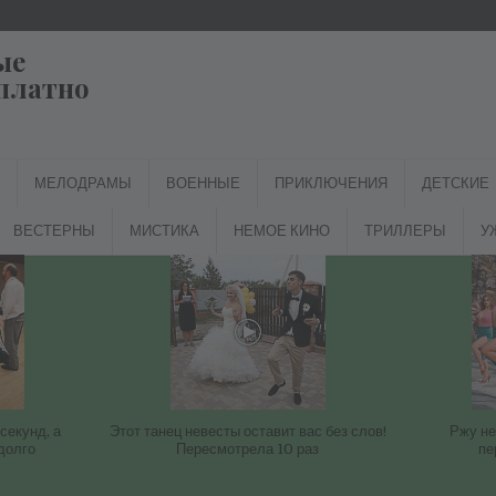
ые
платно
МЕЛОДРАМЫ
ВОЕННЫЕ
ПРИКЛЮЧЕНИЯ
ДЕТСКИЕ
ВЕСТЕРНЫ
МИСТИКА
НЕМОЕ КИНО
ТРИЛЛЕРЫ
У
секунд, а
Этот танец невесты оставит вас без слов!
Ржу не
долго
Пересмотрела 10 раз
пе