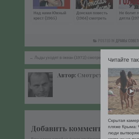
Над нами Южный
Донская повесть
Не болит г
крест (1965)
(1964) смотреть
дятла (19
смотреть онлайн
онлайн
смотреть 
POSTED IN
ДРАМЫ СОВЕТ
Навигация
← Льды уходят в океан (1972) смотреть онлайн
Читайте та
по
записям
Автор:
Смотреть старые и с
Скрытая камер
Добавить комментарий
пляже Крыма: 
люди вытворяю