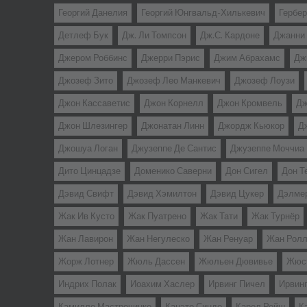
Георгий Данелия
Георгий Юнгвальд-Хилькевич
Гербер
Детлеф Бук
Дж. Ли Томпсон
Дж.С. Кардоне
Джанни
Джером Роббинс
Джерри Пэрис
Джим Абрахамс
Дж
Джозеф Зито
Джозеф Лео Манкевич
Джозеф Лоузи
Джон Кассаветис
Джон Корнелл
Джон Кромвель
Дж
Джон Шлезингер
Джонатан Линн
Джордж Кьюкор
Д
Джошуа Логан
Джузеппе Де Сантис
Джузеппе Моччиа
Дито Цинцадзе
Доменико Саверни
Дон Сигел
Дон Т
Дэвид Свифт
Дэвид Хэмилтон
Дэвид Цукер
Дэлме
Жак Ив Кусто
Жак Пуатрено
Жак Тати
Жак Турнёр
Жан Лавирон
Жан Негулеско
Жан Ренуар
Жан Рол
Жорж Лотнер
Жюль Дассен
Жюльен Дювивье
Жюс
Индрих Полак
Иоахим Хаслер
Ирвинг Пичел
Ирвин
Камилло Мастрочинке
Канэто Синдо
Карел Рейш
К