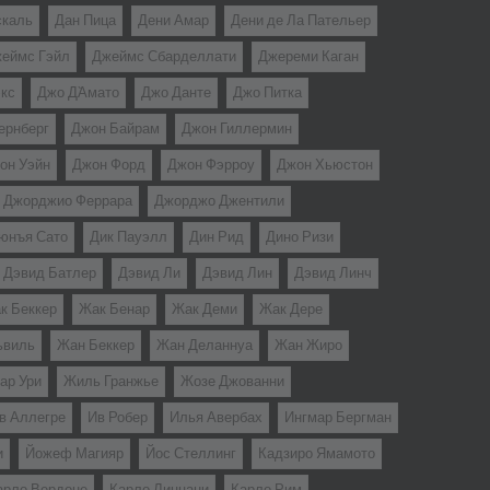
скаль
Дан Пица
Дени Амар
Дени де Ла Пательер
еймс Гэйл
Джеймс Сбарделлати
Джереми Каган
кс
Джо Д`Амато
Джо Данте
Джо Питка
ернберг
Джон Байрам
Джон Гиллермин
он Уэйн
Джон Форд
Джон Фэрроу
Джон Хьюстон
Джорджио Феррара
Джорджо Джентили
юнъя Сато
Дик Пауэлл
Дин Рид
Дино Ризи
Дэвид Батлер
Дэвид Ли
Дэвид Лин
Дэвид Линч
к Беккер
Жак Бенар
Жак Деми
Жак Дере
ьвиль
Жан Беккер
Жан Деланнуа
Жан Жиро
ар Ури
Жиль Гранжье
Жозе Джованни
в Аллегре
Ив Робер
Илья Авербах
Ингмар Бергман
и
Йожеф Магияр
Йос Стеллинг
Кадзиро Ямамото
арло Вердоне
Карло Лиццани
Карло Рим