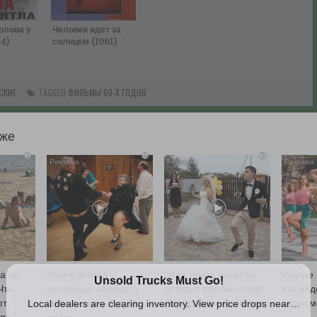
олова у
Человек идет за
74)
солнцем (1961)
онлайн
смотреть онлайн
СКИЕ
TAGGED
ФИЛЬМЫ 60-Х ГОДОВ
Потому что люблю (1974) смотреть онлайн →
кже
i
i
i
оветские фильмы онлайн бесплатно
а на
Ролик длится
Этот танец невесты
Ржу не 
Что
несколько секунд, а
оставит вас без слов!
это вид
т,
смеяться вы будете
Пересмотрела 10 раз
пересм