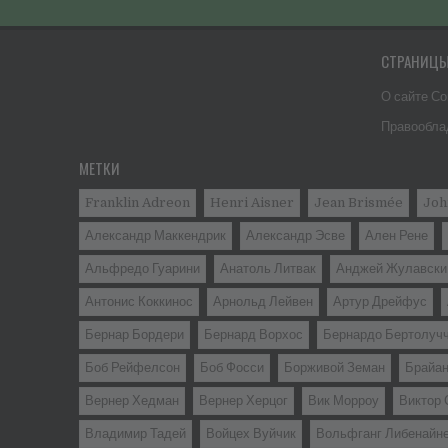
СТРАНИЦЫ 
О сайте Со
Правообла
МЕТКИ
Franklin Adreon
Henri Aisner
Jean Brismée
Joh
Александр Маккендрик
Александр Эсве
Ален Рене
Альфредо Гуарини
Анатоль Литвак
Анджей Жулавски
Антонис Коккинос
Арнольд Лейвен
Артур Дрейфус
Бернар Бордери
Бернард Ворхос
Бернардо Бертолуч
Боб Рейфелсон
Боб Фосси
Борживой Земан
Брайа
Вернер Хедман
Вернер Херцог
Вик Морроу
Виктор 
Владимир Тадей
Войцех Вуйчик
Вольфганг Либенайн