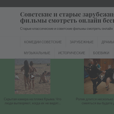
Перейти
к
Советские и старые зарубежн
содержимому
фильмы смотреть онлайн бес
Старые классические и советские фильмы смотреть онлайн
КОМЕДИИ СОВЕТСКИЕ
ЗАРУБЕЖНЫЕ
ДРАМЫ
МУЗЫКАЛЬНЫЕ
ИСТОРИЧЕСКИЕ
БОЕВИКИ
Скрытая камера на пляже Крыма: Что
Ролик длится несколько 
люди вытворяют, когда их не видят...
смеяться вы будете 