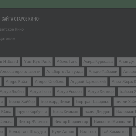
САЙТА СТАРОЕ КИНО:
ветское Кино
дателям
n Hilbard
Yun-Kyo Park
Абель Ганс
Акира Куросава
Алан Дж.
Алессандро Блазетти
Альбертo Латтуада
Альдо Фабрици
Альфо
Андре Кайат
Андре Юнебель
Андрей Тарковский
Анри-Жорж К
Артур Любин
Артур Пенн
Артур Россон
Артур Хиллер
Байрон 
чи
Бернд Хайбер
Бернхард Викки
Бертран Тавернье
Билли Уай
н Юзна
Бруно Корбуччи
Брюс Киммел
Бэзил Дирден
Валериан 
Сальва
Виктор Флеминг
Виктор Шерцингер
Винсенте Миннелли
ер
Вольфганг Штаудте
Вуди Аллен
Вэл Гест
Гай Хэмилтон
Г