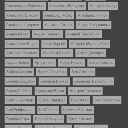
Алессандро Блазетти
Альбертo Латтуада
Альдо Фабрици
Альфонсо Брешия
Альфред Форер
Альфред Хичкок
Альфредо Гуарини
Анатоль Литвак
Анджей Жулавски
Андре Кайат
Андре Юнебель
Андрей Тарковский
Анри-Жорж Клузо
Анри Вернёй
Антонио Молино Рохо
Антонис Коккинос
Арнольд Лейвен
Артур Дрейфус
Артур Любин
Артур Пенн
Артур Россон
Артур Хиллер
Байрон Хэскин
Барри Левинсон
Бен Стиллер
Бернар Бордери
Бернард Ворхос
Бернардо Бертолуччи
Бернд Хайбер
Бернхард Викки
Бертран Тавернье
Билли Уайлдер
Блейк Эдвардс
Боб Логан
Боб Рафелсон
Боб Рейфелсон
Боб Фосси
Борживой Земан
Брайан Юзна
Бруно Корбуччи
Брюс Киммел