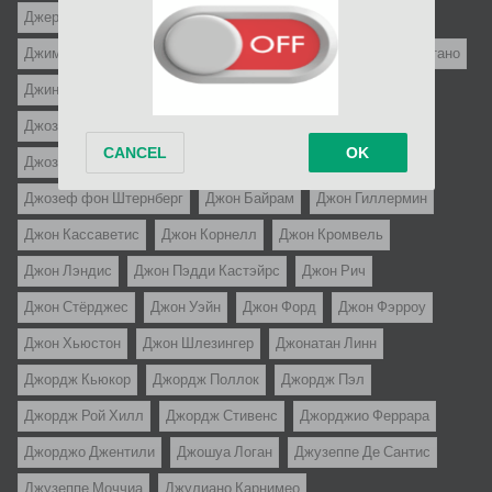
Джером Роббинс
Джерри Пэрис
Джим Абрахамс
Джим Дрэйк
Джим Уайнорски
Джин Келли
Джин Куинтано
Джин Сэкс
Джо Д`Амато
Джо Данте
Джо Питка
Джозеф Зито
Джозеф Лео Манкевич
Джозеф Лоузи
Джозеф МакГрат
Джозеф Пивни
Джозеф Энтони
Джозеф фон Штернберг
Джон Байрам
Джон Гиллермин
Джон Кассаветис
Джон Корнелл
Джон Кромвель
Джон Лэндис
Джон Пэдди Кастэйрс
Джон Рич
Джон Стёрджес
Джон Уэйн
Джон Форд
Джон Фэрроу
Джон Хьюстон
Джон Шлезингер
Джонатан Линн
Джордж Кьюкор
Джордж Поллок
Джордж Пэл
Джордж Рой Хилл
Джордж Стивенс
Джорджио Феррара
Джорджо Джентили
Джошуа Логан
Джузеппе Де Сантис
Джузеппе Моччиа
Джулиано Карнимео