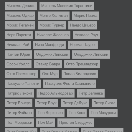
Мишель Девиль
Мишель Массимо Тарантини
Мишель Одиар
Монте Хеллман
Морис Пиала
Морис Регамей
Морис Турнер
Нандо Цицеро
Нери Паренти
Николас Жесснер
Николас Роуг
Николас Рэй
Нино Манфреди
Норман Таурог
Нэйтан Юран
Олдржих Липский
Ольдржих Липский
Орсон Уэллс
Отакар Вавра
Отто Преминджер
Отто Преминжер
Оэн Мур
Паоло Вилладжио
Паскуале Фанетти
Паскуале Феста Кампаниле
Патрис Леконт
Педро Альмодовар
Петр Зеленка
Питер Бонерз
Питер Брук
Питер ДеЛуис
Питер Сигал
Питер Фэймэн
Пол Верховен
Пол Кокс
Пол Мазурски
Пол Моррисси
Пол Мэй
Престон Стерджес