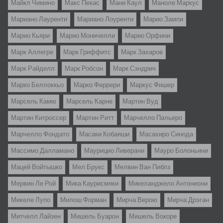
Майкл Чимино
Макс Пекас
Мани Каул
Маноле Маркус
Мариано Лауренти
Мариано Лоуренти
Марио Зампи
Марио Кьяри
Марио Моничелли
Марио Орфини
Марк Аллегре
Марк Гриффитс
Марк Захаров
Марк Райделл
Марк Робсон
Марк Сэндрич
Марко Беллоккьо
Марко Феррери
Маркус Фишер
Марсель Камю
Марсель Карне
Мартин Вуд
Мартин Китроссер
Мартин Ритт
Марчелло Пальеро
Марчелло Фондато
Масаки Кобаяши
Масахиро Синода
Массимо Далламано
Маурицио Ливерани
Мауро Болоньини
Мацей Войтышко
Мел Брукс
Мелвин Ван Пиблз
Мервин Ле Рой
Мика Каурисмяки
Микеланджело Антониони
Микеле Лупо
Милош Форман
Мирча Верою
Мирча Дрэган
Митчелл Лайзен
Мишель Буарон
Мишель Вокоре