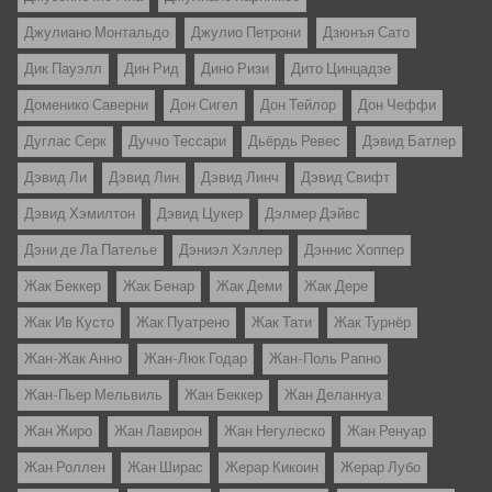
Джулиано Монтальдо
Джулио Петрони
Дзюнъя Сато
Дик Пауэлл
Дин Рид
Дино Ризи
Дито Цинцадзе
Доменико Саверни
Дон Сигел
Дон Тейлор
Дон Чеффи
Дуглас Серк
Дуччо Тессари
Дьёрдь Ревес
Дэвид Батлер
Дэвид Ли
Дэвид Лин
Дэвид Линч
Дэвид Свифт
Дэвид Хэмилтон
Дэвид Цукер
Дэлмер Дэйвс
Дэни де Ла Пателье
Дэниэл Хэллер
Дэннис Хоппер
Жак Беккер
Жак Бенар
Жак Деми
Жак Дере
Жак Ив Кусто
Жак Пуатрено
Жак Тати
Жак Турнёр
Жан-Жак Анно
Жан-Люк Годар
Жан-Поль Рапно
Жан-Пьер Мельвиль
Жан Беккер
Жан Деланнуа
Жан Жиро
Жан Лавирон
Жан Негулеско
Жан Ренуар
Жан Роллен
Жан Ширас
Жерар Кикоин
Жерар Лубо