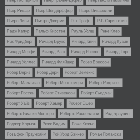
Пьер Гаспар-Юи
Пьер Гранье-Дефер
Пьер Паоло Пазолини
Пьер Ришар
Пьер Шёндёрффер
Пьеро Виварелли
Пьеро Ливи
Пьетро Джерми
Пэт Профт
Р.Г. Спрингстин
Радж Капур
Ральф Кирстен
Рауль Уолш
Рене Клер
Рик Фридберг
Ричард Брукс
Ричард Квин
Ричард Куайн
Ричард Мерфи
Ричард Раш
Ричард Россон
Ричард Торп
Ричард Уоллес
Ричард Фляйшер
Робер Брессон
Робер Вернэ
Робер Дери
Роберт Земекис
Роберт Маллиган
Роберт Монтгомери
Роберт Родригес
Роберт Россен
Роберт Стивенсон
Роберт Сьодмак
Роберт Уайз
Роберт Хамер
Роберт Эшер
Роберто Бианки Монтеро
Роберто Росселлини
Род Браунинг
Роджер Кормэн
Роже Вадим
Роже Кожьо
Роза фон Праунхайм
Рой Уорд Бэйкер
Роман Полански