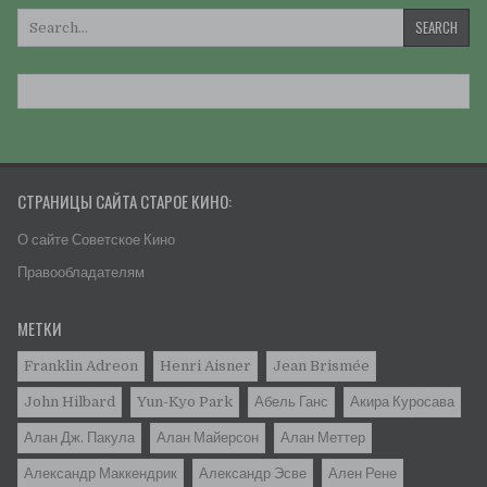
Искать:
СТРАНИЦЫ САЙТА СТАРОЕ КИНО:
О сайте Советское Кино
Правообладателям
МЕТКИ
Franklin Adreon
Henri Aisner
Jean Brismée
John Hilbard
Yun-Kyo Park
Абель Ганс
Акира Куросава
Алан Дж. Пакула
Алан Майерсон
Алан Меттер
Александр Маккендрик
Александр Эсве
Ален Рене