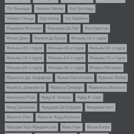
Уго Тоньяцци
Уильям Уайлер
Улу Гросбард
Умберто Ленци
Уорт Китер
Уэс Крэйвен
Федерико Феллини
Фернандо Ди Лео
Фил Карлсон
Филип Данн
Филипп Де Брока
Фильмы 10-х годов
Фильмы 20-х годов
Фильмы 30-х годов
Фильмы 40-х годов
Фильмы 50-х годов
Фильмы 60-х годов
Фильмы 70-х годов
Фильмы 80-х годов
Фильмы 90-х годов
Флавио Могерини
Франклин Дж. Шаффнер
Франко Кастеллано
Франсис Вебер
Франсис Джакобетти
Франсуа Трюффо
Франческо Мазелли
Франческо Рози
Фред М. Уилкокс
Фред Ф. Сирс
Фред Циннеман
Фредерик Де Кордова
Фредерик Нотт
Френсис Риго
Френсис Форд Коппола
Фридрик Тоур Фридрикссон
Фриц Ланг
Фрэнк Капра