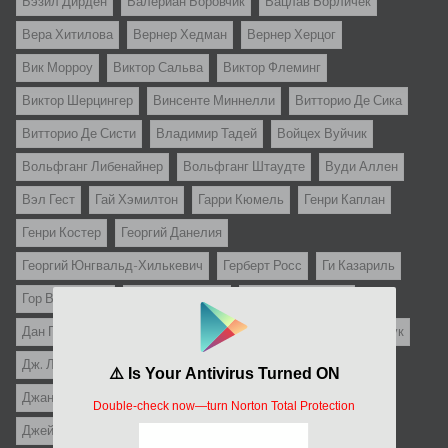
Бэзил Дирден
Валериан Боровчик
Вацлав Ворличек
Вера Хитилова
Вернер Хедман
Вернер Херцог
Вик Морроу
Виктор Сальва
Виктор Флеминг
Виктор Шерцингер
Винсенте Миннелли
Витторио Де Сика
Витторио Де Систи
Владимир Тадей
Войцех Вуйчик
Вольфганг Либенайнер
Вольфганг Штаудте
Вуди Аллен
Вэл Гест
Гай Хэмилтон
Гарри Кюмель
Генри Каплан
Генри Костер
Георгий Данелия
Георгий Юнгвальд-Хилькевич
Герберт Росс
Ги Казариль
Гор Вербински
Гуидо Бриньоне
Гэбриел Паскаль
Дан Пица
Дени Амар
Дени де Ла Пательер
Детлеф Бук
Дж. Ли Томпсон
Дж.С. Кардоне
Джанни Франчолини
Джанфранко Мингоцци
Джастин Леонард Стаубер
Джеймс Гэйл
Джеймс Сбарделлати
Джереми Каган