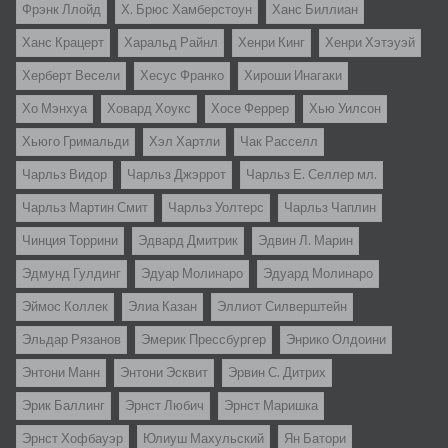
Фрэнк Ллойд
Х. Брюс Хамберстоун
Ханс Биллиан
Ханс Крацерт
Харальд Райнл
Хенри Кинг
Хенри Хэтэуэй
Херберт Весели
Хесус Франко
Хироши Инагаки
Хо Мэнхуа
Ховард Хоукс
Хосе Феррер
Хью Уилсон
Хьюго Гримальди
Хэл Хартли
Чак Расселл
Чарльз Видор
Чарльз Джэррот
Чарльз Е. Селлер мл.
Чарльз Мартин Смит
Чарльз Уолтерс
Чарльз Чаплин
Чинция Торрини
Эдвард Дмитрик
Эдвин Л. Марин
Эдмунд Гулдинг
Эдуар Молинаро
Эдуард Молинаро
Эймос Коллек
Элиа Казан
Эллиот Силверштейн
Эльдар Рязанов
Эмерик Прессбургер
Энрико Олдоини
Энтони Манн
Энтони Эсквит
Эрвин С. Дитрих
Эрик Баллинг
Эрнст Любич
Эрнст Маришка
Эрнст Хофбауэр
Юлиуш Махульский
Ян Батори