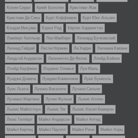
Колин Серро
Крейг Болотин
Кристиан-Жак
Кристиан Де Сика
Курт Хоффманн
Курт Юнг-Альзен
Кэндзи Мисуми
Кэрол Рид
Кёртис Харрингтон
Ламберт Хилльер
Лео МакКерн
Леонард Бучковский
Леонид Гайдай
Лесли Норман
Ли Харри
Лилиана Кавани
Линдсэй Андерсон
Лионнелло Де Фелис
Ллойд Бэйкон
Ллойд Кауфман
Лоуренс Оливье
Луи Маль
Луиджи Дзампа
Луиджи Коменчини
Луис Бунюэль
Луис Льоса
Лукино Висконти
Лучано Сальче
Лучиано Мартино
Лучио Фульчи
Льюис Аллен
Льюис Майлстоун
Льюис Тиг
Льюис Хосеп Комерон
Люис Гилберт
Майкл Андерсон
Майкл Аптед
Майкл Кертиц
Майкл Пауэлл
Майкл Ричи
Майкл Херц