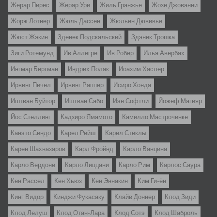
Жерар Пирес
Жерар Ури
Жиль Гранжье
Жозе Джованни
Жорж Лотнер
Жюль Дассен
Жюльен Дювивье
Жюст Жэкин
Зденек Подскальский
Здэнек Трошка
Зиги Ротемунд
Ив Аллегре
Ив Робер
Илья Авербах
Ингмар Бергман
Индрих Полак
Иоахим Хаслер
Ирвинг Пичел
Ирвинг Раппер
Исиро Хонда
Иштван Буйтор
Иштван Сабо
Иэн Софтли
Йожеф Магияр
Йос Стеллинг
Кадзиро Ямамото
Камилло Мастрочинке
Канэто Синдо
Карел Рейш
Карел Стеклы
Карен Шахназаров
Карл Фройнд
Карло Ванцина
Карло Вердоне
Карло Лиццани
Карло Рим
Карлос Саура
Кен Рассел
Кен Хьюз
Кен Эннакин
Ким Ги-ён
Кинг Видор
Кинджи Фукасаку
Клайв Доннер
Клод Зиди
Клод Лелуш
Клод Отан-Лара
Клод Сотэ
Клод Шаброль