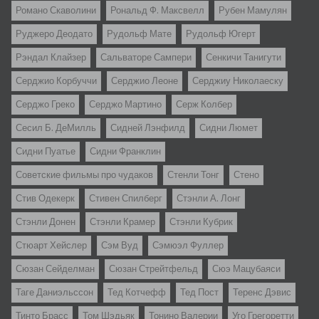
Романо Скаволини
Рональд Ф. Максвелл
Рубен Мамулян
Руджеро Деодато
Рудольф Мате
Рудольф Югерт
Рэндал Клайзер
Сальваторе Сампери
Сенкичи Танигути
Серджио Корбуччи
Серджио Леоне
Серджиу Николаеску
Серджо Греко
Серджо Мартино
Серж Колбер
Сесил Б. ДеМилль
Сидней Лэнфилд
Сидни Люмет
Сидни Пуатье
Сидни Франклин
Советские фильмы про чудаков
Стенли Тонг
Стено
Стив Одекерк
Стивен Спилберг
Стэнли А. Лонг
Стэнли Донен
Стэнли Крамер
Стэнли Кубрик
Стюарт Хейслер
Сэм Вуд
Сэмюэл Фуллер
Сюзан Сейделман
Сюзан Стрейтфельд
Сюэ Мацубаяси
Таге Даниэльссон
Тед Котчефф
Тед Пост
Теренс Дэвис
Тинто Брасс
Том Шэдьяк
Тонино Валерии
Уго Грегоретти