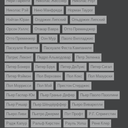
Нери Паренти
Николас Жесснер
Николас Роуг
Николас Рэй
Нино Манфреди
Норман Таурог
Нэйтан Юран
Олдржих Липский
Ольдржих Липский
Орсон Уэллс
Отакар Вавра
Отто Преминджер
Отто Преминжер
Оэн Мур
Паоло Вилладжио
Паскуале Фанетти
Паскуале Феста Кампаниле
Патрис Леконт
Педро Альмодовар
Петр Зеленка
Питер Бонерз
Питер Брук
Питер ДеЛуис
Питер Сигал
Питер Фэймэн
Пол Верховен
Пол Кокс
Пол Мазурски
Пол Моррисси
Пол Мэй
Престон Стерджес
Пьер Гаспар-Юи
Пьер Гранье-Дефер
Пьер Паоло Пазолини
Пьер Ришар
Пьер Шёндёрффер
Пьеро Виварелли
Пьеро Ливи
Пьетро Джерми
Пэт Профт
Р.Г. Спрингстин
Радж Капур
Ральф Кирстен
Рауль Уолш
Рене Клер