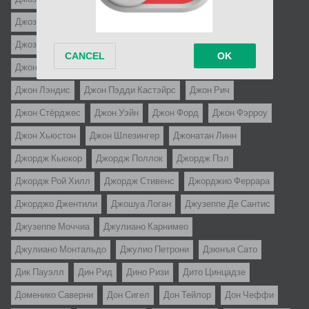
Джозеф МакГрат
Джозеф Пивни
Джозеф Энтони
Джозеф фон Штернберг
Джон Байрам
Джон Гиллермин
Джон Кассаветис
Джон Корнелл
Джон Кромвель
Джон Лэндис
Джон Пэдди Кастэйрс
Джон Рич
Джон Стёрджес
Джон Уэйн
Джон Форд
Джон Фэрроу
Джон Хьюстон
Джон Шлезингер
Джонатан Линн
Джордж Кьюкор
Джордж Поллок
Джордж Пэл
Джордж Рой Хилл
Джордж Стивенс
Джорджио Феррара
Джорджо Джентили
Джошуа Логан
Джузеппе Де Сантис
Джузеппе Моччиа
Джулиано Карнимео
Джулиано Монтальдо
Джулио Петрони
Дзюнъя Сато
Дик Пауэлл
Дин Рид
Дино Ризи
Дито Цинцадзе
Доменико Саверни
Дон Сигел
Дон Тейлор
Дон Чеффи