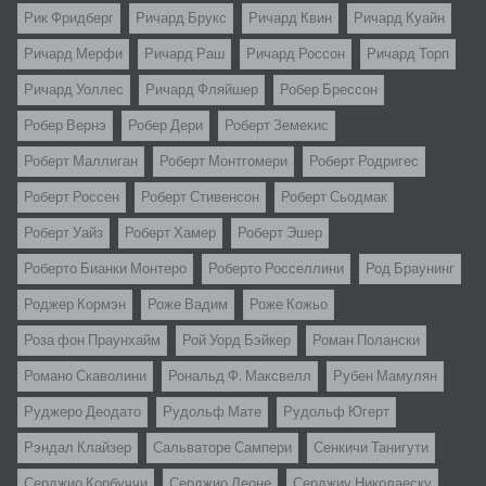
Рик Фридберг
Ричард Брукс
Ричард Квин
Ричард Куайн
Ричард Мерфи
Ричард Раш
Ричард Россон
Ричард Торп
Ричард Уоллес
Ричард Фляйшер
Робер Брессон
Робер Вернэ
Робер Дери
Роберт Земекис
Роберт Маллиган
Роберт Монтгомери
Роберт Родригес
Роберт Россен
Роберт Стивенсон
Роберт Сьодмак
Роберт Уайз
Роберт Хамер
Роберт Эшер
Роберто Бианки Монтеро
Роберто Росселлини
Род Браунинг
Роджер Кормэн
Роже Вадим
Роже Кожьо
Роза фон Праунхайм
Рой Уорд Бэйкер
Роман Полански
Романо Скаволини
Рональд Ф. Максвелл
Рубен Мамулян
Руджеро Деодато
Рудольф Мате
Рудольф Югерт
Рэндал Клайзер
Сальваторе Сампери
Сенкичи Танигути
Серджио Корбуччи
Серджио Леоне
Серджиу Николаеску