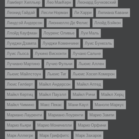
Ламберт Хилльер
Лео МакКерн
Леонард Бучковский
Леонид Гайдай
Лесли Норман
Ли Харри
Лилиана Кавани
Линдсэй Андерсон
Лионнелло Де Фелис
Ллойд Бэйкон
Ллойд Кауфман
Лоуренс Оливье
Луи Маль
Луиджи Дзампа
Луиджи Коменчини
Луис Бунюэль
Луис Льоса
Лукино Висконти
Лучано Сальче
Лучиано Мартино
Лучио Фульчи
Льюис Аллен
Льюис Майлстоун
Льюис Тиг
Льюис Хосеп Комерон
Люис Гилберт
Майкл Андерсон
Майкл Аптед
Майкл Кертиц
Майкл Пауэлл
Майкл Ричи
Майкл Херц
Майкл Чимино
Макс Пекас
Мани Каул
Маноле Маркус
Мариано Лауренти
Мариано Лоуренти
Марио Зампи
Марио Кьяри
Марио Моничелли
Марио Орфини
Марк Аллегре
Марк Гриффитс
Марк Захаров