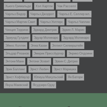
Хьюго Гримальди
Хэл Хартли
Чак Расселл
Чарльз Видор
Чарльз Джэррот
Чарльз Е. Селлер мл.
Чарльз Мартин Смит
Чарльз Уолтерс
Чарльз Чаплин
Чинция Торрини
Эдвард Дмитрик
Эдвин Л. Марин
Эдмунд Гулдинг
Эдуар Молинаро
Эдуард Молинаро
Эймос Коллек
Элиа Казан
Эллиот Силверштейн
Эльдар Рязанов
Эмерик Прессбургер
Энрико Олдоини
Энтони Манн
Энтони Эсквит
Эрвин С. Дитрих
Эрик Баллинг
Эрнст Любич
Эрнст Маришка
Эрнст Хофбауэр
Юлиуш Махульский
Ян Батори
Януш Маевский
Ясудзиро Одзу