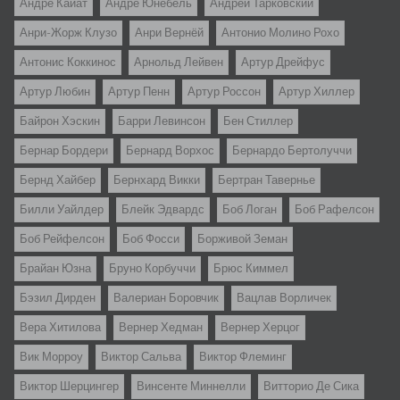
Андре Кайат
Андре Юнебель
Андрей Тарковский
Анри-Жорж Клузо
Анри Вернёй
Антонио Молино Рохо
Антонис Коккинос
Арнольд Лейвен
Артур Дрейфус
Артур Любин
Артур Пенн
Артур Россон
Артур Хиллер
Байрон Хэскин
Барри Левинсон
Бен Стиллер
Бернар Бордери
Бернард Ворхос
Бернардо Бертолуччи
Бернд Хайбер
Бернхард Викки
Бертран Тавернье
Билли Уайлдер
Блейк Эдвардс
Боб Логан
Боб Рафелсон
Боб Рейфелсон
Боб Фосси
Борживой Земан
Брайан Юзна
Бруно Корбуччи
Брюс Киммел
Бэзил Дирден
Валериан Боровчик
Вацлав Ворличек
Вера Хитилова
Вернер Хедман
Вернер Херцог
Вик Морроу
Виктор Сальва
Виктор Флеминг
Виктор Шерцингер
Винсенте Миннелли
Витторио Де Сика