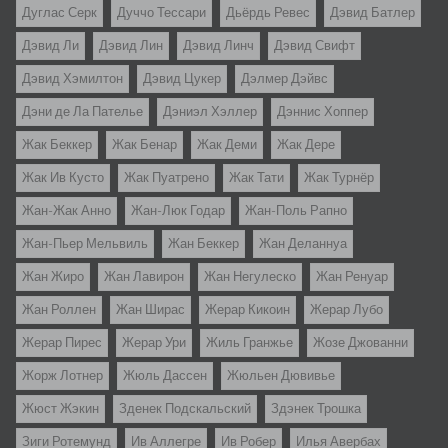
Дуглас Серк
Дуччо Тессари
Дьёрдь Ревес
Дэвид Батлер
Дэвид Ли
Дэвид Лин
Дэвид Линч
Дэвид Свифт
Дэвид Хэмилтон
Дэвид Цукер
Дэлмер Дэйвс
Дэни де Ла Пателье
Дэниэл Хэллер
Дэннис Хоппер
Жак Беккер
Жак Бенар
Жак Деми
Жак Дере
Жак Ив Кусто
Жак Пуатрено
Жак Тати
Жак Турнёр
Жан-Жак Анно
Жан-Люк Годар
Жан-Поль Рапно
Жан-Пьер Мельвиль
Жан Беккер
Жан Деланнуа
Жан Жиро
Жан Лавирон
Жан Негулеско
Жан Ренуар
Жан Роллен
Жан Ширас
Жерар Кикоин
Жерар Лубо
Жерар Пирес
Жерар Ури
Жиль Гранжье
Жозе Джованни
Жорж Лотнер
Жюль Дассен
Жюльен Дювивье
Жюст Жэкин
Зденек Подскальский
Здэнек Трошка
Зиги Ротемунд
Ив Аллегре
Ив Робер
Илья Авербах