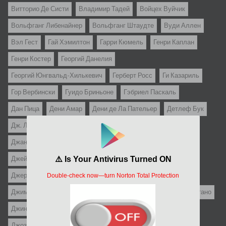
Витторио Де Систи
Владимир Тадей
Войцех Вуйчик
Вольфганг Либенайнер
Вольфганг Штаудте
Вуди Аллен
Вэл Гест
Гай Хэмилтон
Гарри Кюмель
Генри Каплан
Генри Костер
Георгий Данелия
Георгий Юнгвальд-Хилькевич
Герберт Росс
Ги Казариль
Гор Вербински
Гуидо Бриньоне
Гэбриел Паскаль
Дан Пица
Дени Амар
Дени де Ла Пательер
Детлеф Бук
Дж. Ли Томпсон
Дж.С. Кардоне
Джанни Франчолини
Джанфранко Мингоцци
Джастин Леонард Стаубер
Джеймс Гэйл
Джеймс Сбарделлати
Джереми Каган
Джером Роббинс
Джерри Пэрис
Джим Абрахамс
Джим Дрэйк
Джим Уайнорски
Джин Келли
Джин Куинтано
Джин Сэкс
Джо Д`Амато
Джо Данте
Джо Питка
Джозеф Зито
Джозеф Лео Манкевич
Джозеф Лоузи