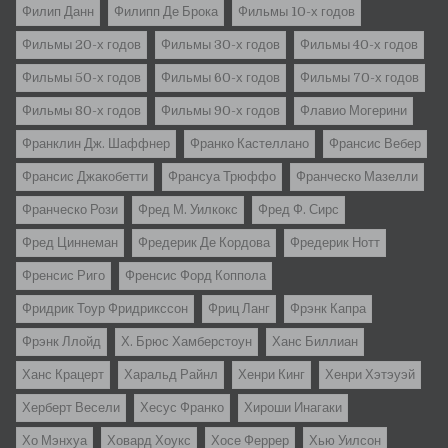
Филип Данн
Филипп Де Брока
Фильмы 10-х годов
Фильмы 20-х годов
Фильмы 30-х годов
Фильмы 40-х годов
Фильмы 50-х годов
Фильмы 60-х годов
Фильмы 70-х годов
Фильмы 80-х годов
Фильмы 90-х годов
Флавио Могерини
Франклин Дж. Шаффнер
Франко Кастеллано
Франсис Вебер
Франсис Джакобетти
Франсуа Трюффо
Франческо Мазелли
Франческо Рози
Фред М. Уилкокс
Фред Ф. Сирс
Фред Циннеман
Фредерик Де Кордова
Фредерик Нотт
Френсис Риго
Френсис Форд Коппола
Фридрик Тоур Фридрикссон
Фриц Ланг
Фрэнк Капра
Фрэнк Ллойд
Х. Брюс Хамберстоун
Ханс Биллиан
Ханс Крацерт
Харальд Райнл
Хенри Кинг
Хенри Хэтэуэй
Херберт Весели
Хесус Франко
Хироши Инагаки
Хо Мэнхуа
Ховард Хоукс
Хосе Феррер
Хью Уилсон