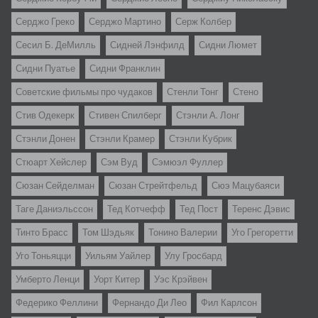
Серджо Греко
Серджо Мартино
Серж Колбер
Сесил Б. ДеМилль
Сидней Лэнфилд
Сидни Люмет
Сидни Пуатье
Сидни Франклин
Советские фильмы про чудаков
Стенли Тонг
Стено
Стив Одекерк
Стивен Спилберг
Стэнли А. Лонг
Стэнли Донен
Стэнли Крамер
Стэнли Кубрик
Стюарт Хейслер
Сэм Вуд
Сэмюэл Фуллер
Сюзан Сейделман
Сюзан Стрейтфельд
Сюэ Мацубаяси
Таге Даниэльссон
Тед Котчефф
Тед Пост
Теренс Дэвис
Тинто Брасс
Том Шэдьяк
Тонино Валерии
Уго Грегоретти
Уго Тоньяцци
Уильям Уайлер
Улу Гросбард
Умберто Ленци
Уорт Китер
Уэс Крэйвен
Федерико Феллини
Фернандо Ди Лео
Фил Карлсон