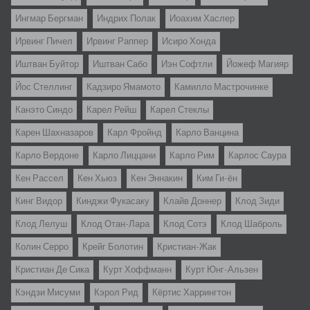
Ингмар Бергман
Индрих Полак
Иоахим Хаслер
Ирвинг Пичел
Ирвинг Раппер
Исиро Хонда
Иштван Буйтор
Иштван Сабо
Иэн Софтли
Йожеф Магияр
Йос Стеллинг
Кадзиро Ямамото
Камилло Мастрочинке
Канэто Синдо
Карел Рейш
Карел Стеклы
Карен Шахназаров
Карл Фройнд
Карло Ванцина
Карло Вердоне
Карло Лиццани
Карло Рим
Карлос Саура
Кен Рассел
Кен Хьюз
Кен Эннакин
Ким Ги-ён
Кинг Видор
Кинджи Фукасаку
Клайв Доннер
Клод Зиди
Клод Лелуш
Клод Отан-Лара
Клод Сотэ
Клод Шаброль
Колин Серро
Крейг Болотин
Кристиан-Жак
Кристиан Де Сика
Курт Хоффманн
Курт Юнг-Альзен
Кэндзи Мисуми
Кэрол Рид
Кёртис Харрингтон