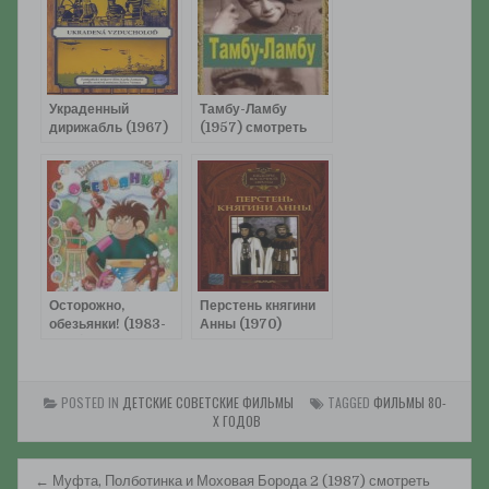
Украденный
Тамбу-Ламбу
дирижабль (1967)
(1957) смотреть
смотреть онлайн
онлайн
Осторожно,
Перстень княгини
обезьянки! (1983-
Анны (1970)
1997) смотреть
смотреть онлайн
онлайн
POSTED IN
ДЕТСКИЕ СОВЕТСКИЕ ФИЛЬМЫ
TAGGED
ФИЛЬМЫ 80-
Х ГОДОВ
Навигация
← Муфта, Полботинка и Моховая Борода 2 (1987) смотреть