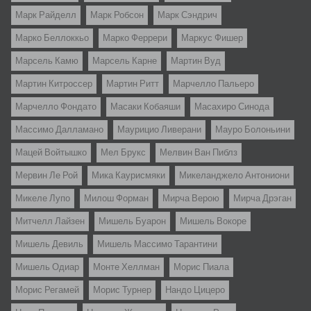
Марк Райделл
Марк Робсон
Марк Сэндрич
Марко Беллоккьо
Марко Феррери
Маркус Фишер
Марсель Камю
Марсель Карне
Мартин Вуд
Мартин Китроссер
Мартин Ритт
Марчелло Пальеро
Марчелло Фондато
Масаки Кобаяши
Масахиро Синода
Массимо Далламано
Маурицио Ливерани
Мауро Болоньини
Мацей Войтышко
Мел Брукс
Мелвин Ван Пиблз
Мервин Ле Рой
Мика Каурисмяки
Микеланджело Антониони
Микеле Лупо
Милош Форман
Мирча Верою
Мирча Дрэган
Митчелл Лайзен
Мишель Буарон
Мишель Вокоре
Мишель Девиль
Мишель Массимо Тарантини
Мишель Одиар
Монте Хеллман
Морис Пиала
Морис Регамей
Морис Турнер
Нандо Цицеро