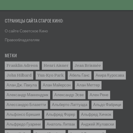
СТРАНИЦЫ САЙТА СТАРОЕ КИНО:
О сайте Советское Кино
Правообладателям
МЕТКИ
Franklin Adreon
Henri Aisner
Jean Brismée
John Hilbard
Yun-Kyo Park
Абель Ганс
Акира Куросава
Алан Дж. Пакула
Алан Майерсон
Алан Меттер
Александр Маккендрик
Александр Эсве
Ален Рене
Алессандро Блазетти
Альбертo Латтуада
Альдо Фабрици
Альфонсо Брешия
Альфред Форер
Альфред Хичкок
Альфредо Гуарини
Анатоль Литвак
Анджей Жулавски