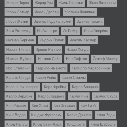
Жерар Пирес
Жерар Ури
Жиль Гранжье
Жозе Джованни
Жорж Лотнер
Жюль Дассен
Жюльен Дювивье
Жюст Жэкин
Зденек Подскальский
Здэнек Трошка
Зиги Ротемунд
Ив Аллегре
Ив Робер
Илья Авербах
Ингмар Бергман
Индрих Полак
Иоахим Хаслер
Ирвинг Пичел
Ирвинг Раппер
Исиро Хонда
Иштван Буйтор
Иштван Сабо
Иэн Софтли
Йожеф Магияр
Йос Стеллинг
Кадзиро Ямамото
Камилло Мастрочинке
Канэто Синдо
Карел Рейш
Карел Стеклы
Карен Шахназаров
Карл Фройнд
Карло Ванцина
Карло Вердоне
Карло Лиццани
Карло Рим
Карлос Саура
Кен Рассел
Кен Хьюз
Кен Эннакин
Ким Ги-ён
Кинг Видор
Кинджи Фукасаку
Клайв Доннер
Клод Зиди
Клод Лелуш
Клод Отан-Лара
Клод Сотэ
Клод Шаброль