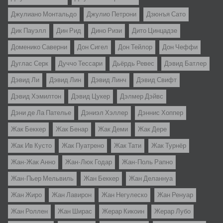
Джулиано Монтальдо
Джулио Петрони
Дзюнъя Сато
Дик Пауэлл
Дин Рид
Дино Ризи
Дито Цинцадзе
Доменико Саверни
Дон Сигел
Дон Тейлор
Дон Чеффи
Дуглас Серк
Дуччо Тессари
Дьёрдь Ревес
Дэвид Батлер
Дэвид Ли
Дэвид Лин
Дэвид Линч
Дэвид Свифт
Дэвид Хэмилтон
Дэвид Цукер
Дэлмер Дэйвс
Дэни де Ла Пателье
Дэниэл Хэллер
Дэннис Хоппер
Жак Беккер
Жак Бенар
Жак Деми
Жак Дере
Жак Ив Кусто
Жак Пуатрено
Жак Тати
Жак Турнёр
Жан-Жак Анно
Жан-Люк Годар
Жан-Поль Рапно
Жан-Пьер Мельвиль
Жан Беккер
Жан Деланнуа
Жан Жиро
Жан Лавирон
Жан Негулеско
Жан Ренуар
Жан Роллен
Жан Ширас
Жерар Кикоин
Жерар Лубо