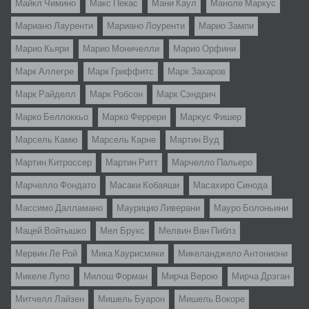
Майкл Чимино
Макс Пекас
Мани Каул
Маноле Маркус
Мариано Лауренти
Мариано Лоуренти
Марио Зампи
Марио Кьяри
Марио Моничелли
Марио Орфини
Марк Аллегре
Марк Гриффитс
Марк Захаров
Марк Райделл
Марк Робсон
Марк Сэндрич
Марко Беллоккьо
Марко Феррери
Маркус Фишер
Марсель Камю
Марсель Карне
Мартин Вуд
Мартин Китроссер
Мартин Ритт
Марчелло Пальеро
Марчелло Фондато
Масаки Кобаяши
Масахиро Синода
Массимо Далламано
Маурицио Ливерани
Мауро Болоньини
Мацей Войтышко
Мел Брукс
Мелвин Ван Пиблз
Мервин Ле Рой
Мика Каурисмяки
Микеланджело Антониони
Микеле Лупо
Милош Форман
Мирча Верою
Мирча Дрэган
Митчелл Лайзен
Мишель Буарон
Мишель Вокоре