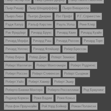
Пьер Ришар
Пьер Шёндёрффер
Пьеро Виварелли
Пьеро Ливи
Пьетро Джерми
Пэт Профт
Р.Г. Спрингстин
Радж Капур
Ральф Кирстен
Рауль Уолш
Рене Клер
Рик Фридберг
Ричард Брукс
Ричард Квин
Ричард Куайн
Ричард Мерфи
Ричард Раш
Ричард Россон
Ричард Торп
Ричард Уоллес
Ричард Фляйшер
Робер Брессон
Робер Вернэ
Робер Дери
Роберт Земекис
Роберт Маллиган
Роберт Монтгомери
Роберт Родригес
Роберт Россен
Роберт Стивенсон
Роберт Сьодмак
Роберт Уайз
Роберт Хамер
Роберт Эшер
Роберто Бианки Монтеро
Роберто Росселлини
Род Браунинг
Роджер Кормэн
Роже Вадим
Роже Кожьо
Роза фон Праунхайм
Рой Уорд Бэйкер
Роман Полански