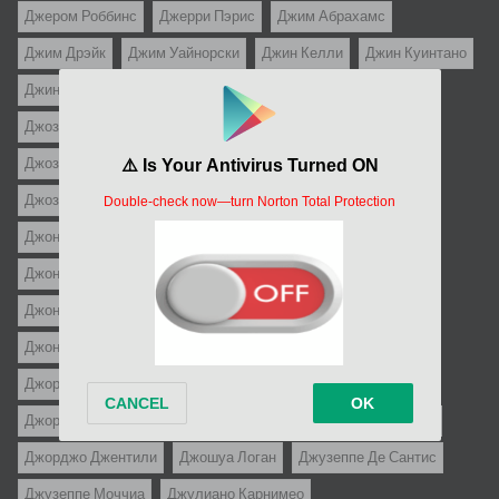
Джером Роббинс
Джерри Пэрис
Джим Абрахамс
Джим Дрэйк
Джим Уайнорски
Джин Келли
Джин Куинтано
Джин Сэкс
Джо Д`Амато
Джо Данте
Джо Питка
Джозеф Зито
Джозеф Лео Манкевич
Джозеф Лоузи
Джозеф МакГрат
Джозеф Пивни
Джозеф Энтони
Джозеф фон Штернберг
Джон Байрам
Джон Гиллермин
Джон Кассаветис
Джон Корнелл
Джон Кромвель
Джон Лэндис
Джон Пэдди Кастэйрс
Джон Рич
Джон Стёрджес
Джон Уэйн
Джон Форд
Джон Фэрроу
Джон Хьюстон
Джон Шлезингер
Джонатан Линн
Джордж Кьюкор
Джордж Поллок
Джордж Пэл
Джордж Рой Хилл
Джордж Стивенс
Джорджио Феррара
Джорджо Джентили
Джошуа Логан
Джузеппе Де Сантис
Джузеппе Моччиа
Джулиано Карнимео