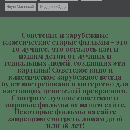
Януш Маевский
Ясудзиро Одзу
Советские и зарубежные
классические старые фильмы - это
то лучшее, что осталось нам и
нашим детям от лучших и
гениальных людей, создавших эти
картины! Советское кино и
классическое зарубежное всегда
будет востребовано и интересно для
настоящих ценителей прекрасного.
Смотрите лучшие советские и
мировые фильмы на нашем сайте.
Некоторые фильмы на сайте
запрещено смотреть лицам до 16
или 18 лет!