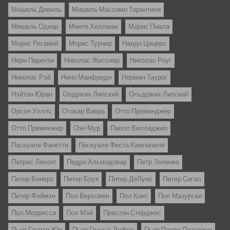
Мишель Девиль
Мишель Массимо Тарантини
Мишель Одиар
Монте Хеллман
Морис Пиала
Морис Регамей
Морис Турнер
Нандо Цицеро
Нери Паренти
Николас Жесснер
Николас Роуг
Николас Рэй
Нино Манфреди
Норман Таурог
Нэйтан Юран
Олдржих Липский
Ольдржих Липский
Орсон Уэллс
Отакар Вавра
Отто Преминджер
Отто Преминжер
Оэн Мур
Паоло Вилладжио
Паскуале Фанетти
Паскуале Феста Кампаниле
Патрис Леконт
Педро Альмодовар
Петр Зеленка
Питер Бонерз
Питер Брук
Питер ДеЛуис
Питер Сигал
Питер Фэймэн
Пол Верховен
Пол Кокс
Пол Мазурски
Пол Моррисси
Пол Мэй
Престон Стерджес
Пьер Гаспар-Юи
Пьер Гранье-Дефер
Пьер Паоло Пазолини