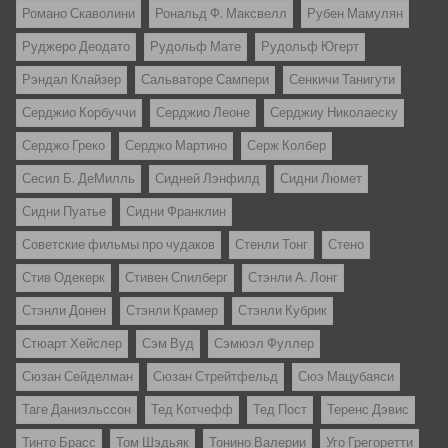
Романо Скаволини
Рональд Ф. Максвелл
Рубен Мамулян
Руджеро Деодато
Рудольф Мате
Рудольф Югерт
Рэндал Клайзер
Сальваторе Сампери
Сенкичи Танигути
Серджио Корбуччи
Серджио Леоне
Серджиу Николаеску
Серджо Греко
Серджо Мартино
Серж Колбер
Сесил Б. ДеМилль
Сидней Лэнфилд
Сидни Люмет
Сидни Пуатье
Сидни Франклин
Советские фильмы про чудаков
Стенли Тонг
Стено
Стив Одекерк
Стивен Спилберг
Стэнли А. Лонг
Стэнли Донен
Стэнли Крамер
Стэнли Кубрик
Стюарт Хейслер
Сэм Вуд
Сэмюэл Фуллер
Сюзан Сейделман
Сюзан Стрейтфельд
Сюэ Мацубаяси
Таге Даниэльссон
Тед Котчефф
Тед Пост
Теренс Дэвис
Тинто Брасс
Том Шэдьяк
Тонино Валерии
Уго Грегоретти