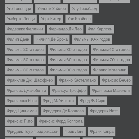
Уго Тоньяцци
Уильям Уайлер
Улу Гросбард
Умберто Ленци
Уорт Китер
Уэс Крэйвен
Федерико Феллини
Фернандо Ди Лео
Фил Карлсон
Филип Данн
Филипп Де Брока
Фильмы 10-х годов
Фильмы 20-х годов
Фильмы 30-х годов
Фильмы 40-х годов
Фильмы 50-х годов
Фильмы 60-х годов
Фильмы 70-х годов
Фильмы 80-х годов
Фильмы 90-х годов
Флавио Могерини
Франклин Дж. Шаффнер
Франко Кастеллано
Франсис Вебер
Франсис Джакобетти
Франсуа Трюффо
Франческо Мазелли
Франческо Рози
Фред М. Уилкокс
Фред Ф. Сирс
Фред Циннеман
Фредерик Де Кордова
Фредерик Нотт
Френсис Риго
Френсис Форд Коппола
Фридрик Тоур Фридрикссон
Фриц Ланг
Фрэнк Капра