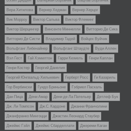
Бэзил Дирден
Валериан Боровчик
Вацлав Ворличек
Вера Хитилова
Вернер Хедман
Вернер Херцог
Вик Морроу
Виктор Сальва
Виктор Флеминг
Виктор Шерцингер
Винсенте Миннелли
Витторио Де Сика
Витторио Де Систи
Владимир Тадей
Войцех Вуйчик
Вольфганг Либенайнер
Вольфганг Штаудте
Вуди Аллен
Вэл Гест
Гай Хэмилтон
Гарри Кюмель
Генри Каплан
Генри Костер
Георгий Данелия
Георгий Юнгвальд-Хилькевич
Герберт Росс
Ги Казариль
Гор Вербински
Гуидо Бриньоне
Гэбриел Паскаль
Дан Пица
Дени Амар
Дени де Ла Пательер
Детлеф Бук
Дж. Ли Томпсон
Дж.С. Кардоне
Джанни Франчолини
Джанфранко Мингоцци
Джастин Леонард Стаубер
Джеймс Гэйл
Джеймс Сбарделлати
Джереми Каган