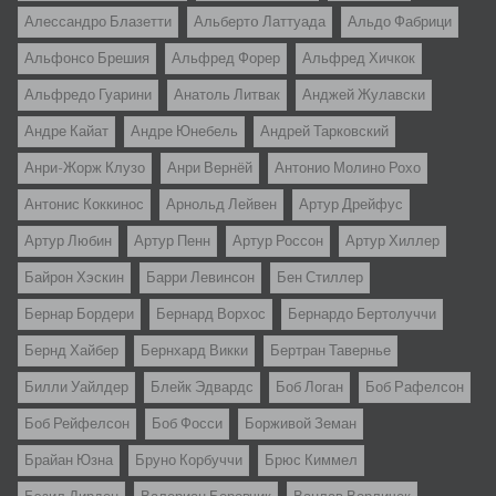
Алессандро Блазетти
Альбертo Латтуада
Альдо Фабрици
Альфонсо Брешия
Альфред Форер
Альфред Хичкок
Альфредо Гуарини
Анатоль Литвак
Анджей Жулавски
Андре Кайат
Андре Юнебель
Андрей Тарковский
Анри-Жорж Клузо
Анри Вернёй
Антонио Молино Рохо
Антонис Коккинос
Арнольд Лейвен
Артур Дрейфус
Артур Любин
Артур Пенн
Артур Россон
Артур Хиллер
Байрон Хэскин
Барри Левинсон
Бен Стиллер
Бернар Бордери
Бернард Ворхос
Бернардо Бертолуччи
Бернд Хайбер
Бернхард Викки
Бертран Тавернье
Билли Уайлдер
Блейк Эдвардс
Боб Логан
Боб Рафелсон
Боб Рейфелсон
Боб Фосси
Борживой Земан
Брайан Юзна
Бруно Корбуччи
Брюс Киммел