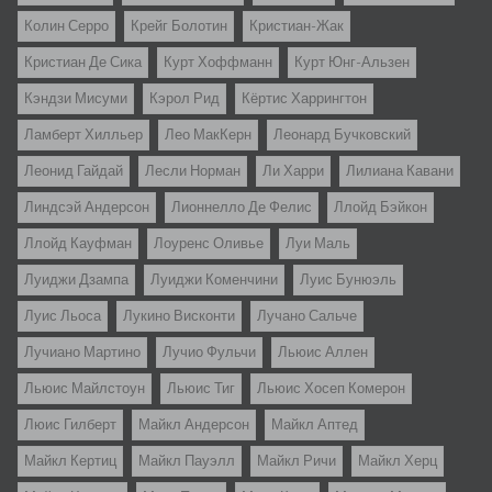
Колин Серро
Крейг Болотин
Кристиан-Жак
Кристиан Де Сика
Курт Хоффманн
Курт Юнг-Альзен
Кэндзи Мисуми
Кэрол Рид
Кёртис Харрингтон
Ламберт Хилльер
Лео МакКерн
Леонард Бучковский
Леонид Гайдай
Лесли Норман
Ли Харри
Лилиана Кавани
Линдсэй Андерсон
Лионнелло Де Фелис
Ллойд Бэйкон
Ллойд Кауфман
Лоуренс Оливье
Луи Маль
Луиджи Дзампа
Луиджи Коменчини
Луис Бунюэль
Луис Льоса
Лукино Висконти
Лучано Сальче
Лучиано Мартино
Лучио Фульчи
Льюис Аллен
Льюис Майлстоун
Льюис Тиг
Льюис Хосеп Комерон
Люис Гилберт
Майкл Андерсон
Майкл Аптед
Майкл Кертиц
Майкл Пауэлл
Майкл Ричи
Майкл Херц