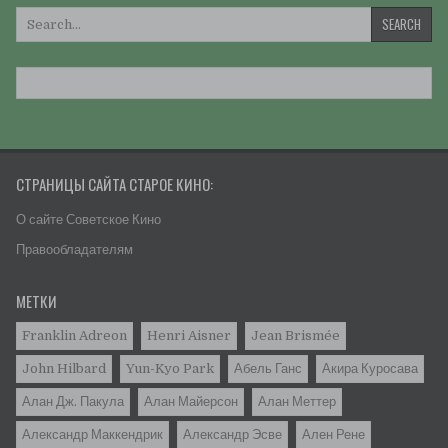
Искать:
СТРАНИЦЫ САЙТА СТАРОЕ КИНО:
О сайте Советское Кино
Правообладателям
МЕТКИ
Franklin Adreon
Henri Aisner
Jean Brismée
John Hilbard
Yun-Kyo Park
Абель Ганс
Акира Куросава
Алан Дж. Пакула
Алан Майерсон
Алан Меттер
Александр Маккендрик
Александр Эсве
Ален Рене