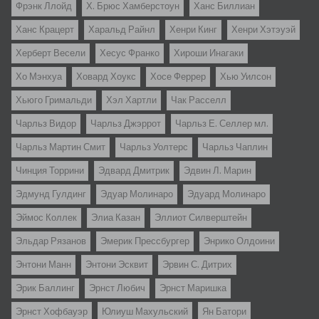
Фрэнк Ллойд
Х. Брюс Хамберстоун
Ханс Биллиан
Ханс Крацерт
Харальд Райнл
Хенри Кинг
Хенри Хэтэуэй
Херберт Весели
Хесус Франко
Хироши Инагаки
Хо Мэнхуа
Ховард Хоукс
Хосе Феррер
Хью Уилсон
Хьюго Гримальди
Хэл Хартли
Чак Расселл
Чарльз Видор
Чарльз Джэррот
Чарльз Е. Селлер мл.
Чарльз Мартин Смит
Чарльз Уолтерс
Чарльз Чаплин
Чинция Торрини
Эдвард Дмитрик
Эдвин Л. Марин
Эдмунд Гулдинг
Эдуар Молинаро
Эдуард Молинаро
Эймос Коллек
Элиа Казан
Эллиот Силверштейн
Эльдар Рязанов
Эмерик Прессбургер
Энрико Олдоини
Энтони Манн
Энтони Эсквит
Эрвин С. Дитрих
Эрик Баллинг
Эрнст Любич
Эрнст Маришка
Эрнст Хофбауэр
Юлиуш Махульский
Ян Батори