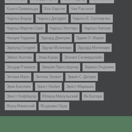
Хьюго Гримальди
Хэл Хартли
Чак Расселл
Чарльз Видор
Чарльз Джэррот
Чарльз Е. Селлер мл.
Чарльз Мартин Смит
Чарльз Уолтерс
Чарльз Чаплин
Чинция Торрини
Эдвард Дмитрик
Эдвин Л. Марин
Эдмунд Гулдинг
Эдуар Молинаро
Эдуард Молинаро
Эймос Коллек
Элиа Казан
Эллиот Силверштейн
Эльдар Рязанов
Эмерик Прессбургер
Энрико Олдоини
Энтони Манн
Энтони Эсквит
Эрвин С. Дитрих
Эрик Баллинг
Эрнст Любич
Эрнст Маришка
Эрнст Хофбауэр
Юлиуш Махульский
Ян Батори
Януш Маевский
Ясудзиро Одзу