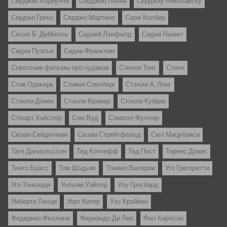
Серджио Корбуччи
Серджио Леоне
Серджиу Николаеску
Серджо Греко
Серджо Мартино
Серж Колбер
Сесил Б. ДеМилль
Сидней Лэнфилд
Сидни Люмет
Сидни Пуатье
Сидни Франклин
Советские фильмы про чудаков
Стенли Тонг
Стено
Стив Одекерк
Стивен Спилберг
Стэнли А. Лонг
Стэнли Донен
Стэнли Крамер
Стэнли Кубрик
Стюарт Хейслер
Сэм Вуд
Сэмюэл Фуллер
Сюзан Сейделман
Сюзан Стрейтфельд
Сюэ Мацубаяси
Таге Даниэльссон
Тед Котчефф
Тед Пост
Теренс Дэвис
Тинто Брасс
Том Шэдьяк
Тонино Валерии
Уго Грегоретти
Уго Тоньяцци
Уильям Уайлер
Улу Гросбард
Умберто Ленци
Уорт Китер
Уэс Крэйвен
Федерико Феллини
Фернандо Ди Лео
Фил Карлсон