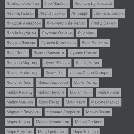
Ламберт Хилльер
Лео МакКерн
Леонард Бучковский
Леонид Гайдай
Лесли Норман
Ли Харри
Лилиана Кавани
Линдсэй Андерсон
Лионнелло Де Фелис
Ллойд Бэйкон
Ллойд Кауфман
Лоуренс Оливье
Луи Маль
Луиджи Дзампа
Луиджи Коменчини
Луис Бунюэль
Луис Льоса
Лукино Висконти
Лучано Сальче
Лучиано Мартино
Лучио Фульчи
Льюис Аллен
Льюис Майлстоун
Льюис Тиг
Льюис Хосеп Комерон
Люис Гилберт
Майкл Андерсон
Майкл Аптед
Майкл Кертиц
Майкл Пауэлл
Майкл Ричи
Майкл Херц
Майкл Чимино
Макс Пекас
Мани Каул
Маноле Маркус
Мариано Лауренти
Мариано Лоуренти
Марио Зампи
Марио Кьяри
Марио Моничелли
Марио Орфини
Марк Аллегре
Марк Гриффитс
Марк Захаров