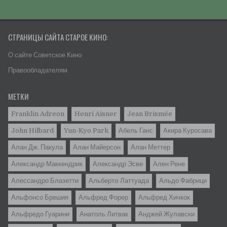
СТРАНИЦЫ САЙТА СТАРОЕ КИНО:
О сайте Советское Кино
Правообладателям
МЕТКИ
Franklin Adreon
Henri Aisner
Jean Brismée
John Hilbard
Yun-Kyo Park
Абель Ганс
Акира Куросава
Алан Дж. Пакула
Алан Майерсон
Алан Меттер
Александр Маккендрик
Александр Эсве
Ален Рене
Алессандро Блазетти
Альбертo Латтуада
Альдо Фабрици
Альфонсо Брешия
Альфред Форер
Альфред Хичкок
Альфредо Гуарини
Анатоль Литвак
Анджей Жулавски