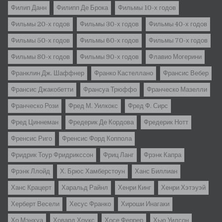
Филип Данн
Филипп Де Брока
Фильмы 10-х годов
Фильмы 20-х годов
Фильмы 30-х годов
Фильмы 40-х годов
Фильмы 50-х годов
Фильмы 60-х годов
Фильмы 70-х годов
Фильмы 80-х годов
Фильмы 90-х годов
Флавио Могерини
Франклин Дж. Шаффнер
Франко Кастеллано
Франсис Вебер
Франсис Джакобетти
Франсуа Трюффо
Франческо Мазелли
Франческо Рози
Фред М. Уилкокс
Фред Ф. Сирс
Фред Циннеман
Фредерик Де Кордова
Фредерик Нотт
Френсис Риго
Френсис Форд Коппола
Фридрик Тоур Фридрикссон
Фриц Ланг
Фрэнк Капра
Фрэнк Ллойд
Х. Брюс Хамберстоун
Ханс Биллиан
Ханс Крацерт
Харальд Райнл
Хенри Кинг
Хенри Хэтэуэй
Херберт Весели
Хесус Франко
Хироши Инагаки
Хо Мэнхуа
Ховард Хоукс
Хосе Феррер
Хью Уилсон