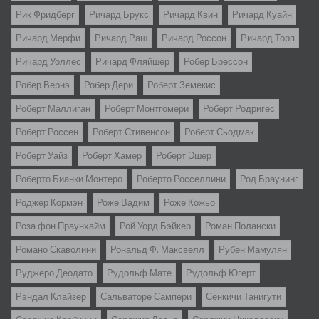
Рик Фридберг
Ричард Брукс
Ричард Квин
Ричард Куайн
Ричард Мерфи
Ричард Раш
Ричард Россон
Ричард Торп
Ричард Уоллес
Ричард Фляйшер
Робер Брессон
Робер Вернэ
Робер Дери
Роберт Земекис
Роберт Маллиган
Роберт Монтгомери
Роберт Родригес
Роберт Россен
Роберт Стивенсон
Роберт Сьодмак
Роберт Уайз
Роберт Хамер
Роберт Эшер
Роберто Бианки Монтеро
Роберто Росселлини
Род Браунинг
Роджер Кормэн
Роже Вадим
Роже Кожьо
Роза фон Праунхайм
Рой Уорд Бэйкер
Роман Полански
Романо Скаволини
Рональд Ф. Максвелл
Рубен Мамулян
Руджеро Деодато
Рудольф Мате
Рудольф Югерт
Рэндал Клайзер
Сальваторе Сампери
Сенкичи Танигути