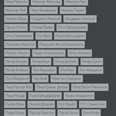
Нери Паренти
Николас Жесснер
Николас Роуг
Николас Рэй
Нино Манфреди
Норман Таурог
Нэйтан Юран
Олдржих Липский
Ольдржих Липский
Орсон Уэллс
Отакар Вавра
Отто Преминджер
Отто Преминжер
Оэн Мур
Паоло Вилладжио
Паскуале Фанетти
Паскуале Феста Кампаниле
Патрис Леконт
Педро Альмодовар
Петр Зеленка
Питер Бонерз
Питер Брук
Питер ДеЛуис
Питер Сигал
Питер Фэймэн
Пол Верховен
Пол Кокс
Пол Мазурски
Пол Моррисси
Пол Мэй
Престон Стерджес
Пьер Гаспар-Юи
Пьер Гранье-Дефер
Пьер Паоло Пазолини
Пьер Ришар
Пьер Шёндёрффер
Пьеро Виварелли
Пьеро Ливи
Пьетро Джерми
Пэт Профт
Р.Г. Спрингстин
Радж Капур
Ральф Кирстен
Рауль Уолш
Рене Клер