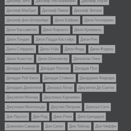
Джозеф Зито
Джозеф Лео Манкевич
Джозеф Лоузи
Джозеф МакГрат
Джозеф Пивни
Джозеф Энтони
Джозеф фон Штернберг
Джон Байрам
Джон Гиллермин
Джон Кассаветис
Джон Корнелл
Джон Кромвель
Джон Лэндис
Джон Пэдди Кастэйрс
Джон Рич
Джон Стёрджес
Джон Уэйн
Джон Форд
Джон Фэрроу
Джон Хьюстон
Джон Шлезингер
Джонатан Линн
Джордж Кьюкор
Джордж Поллок
Джордж Пэл
Джордж Рой Хилл
Джордж Стивенс
Джорджио Феррара
Джорджо Джентили
Джошуа Логан
Джузеппе Де Сантис
Джузеппе Моччиа
Джулиано Карнимео
Джулиано Монтальдо
Джулио Петрони
Дзюнъя Сато
Дик Пауэлл
Дин Рид
Дино Ризи
Дито Цинцадзе
Доменико Саверни
Дон Сигел
Дон Тейлор
Дон Чеффи