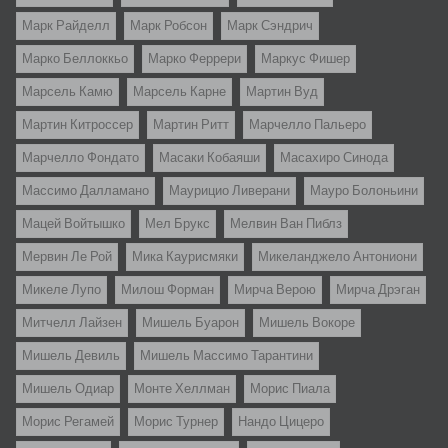
Марк Райделл
Марк Робсон
Марк Сэндрич
Марко Беллоккьо
Марко Феррери
Маркус Фишер
Марсель Камю
Марсель Карне
Мартин Вуд
Мартин Китроссер
Мартин Ритт
Марчелло Пальеро
Марчелло Фондато
Масаки Кобаяши
Масахиро Синода
Массимо Далламано
Маурицио Ливерани
Мауро Болоньини
Мацей Войтышко
Мел Брукс
Мелвин Ван Пиблз
Мервин Ле Рой
Мика Каурисмяки
Микеланджело Антониони
Микеле Лупо
Милош Форман
Мирча Верою
Мирча Дрэган
Митчелл Лайзен
Мишель Буарон
Мишель Вокоре
Мишель Девиль
Мишель Массимо Тарантини
Мишель Одиар
Монте Хеллман
Морис Пиала
Морис Регамей
Морис Турнер
Нандо Цицеро