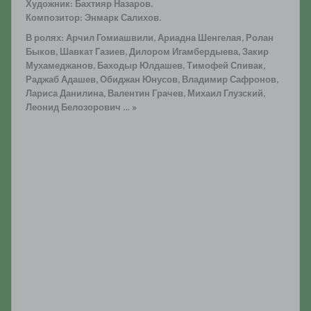
Художник: Бахтияр Назаров.
Композитор: Энмарк Салихов.
В ролях: Арчил Гомиашвили, Ариадна Шенгелая, Ролан
Быков, Шавкат Газиев, Дилором Игамбердыева, Закир
Мухамеджанов, Баходыр Юлдашев, Тимофей Спивак,
Раджаб Адашев, Обиджан Юнусов, Владимир Сафронов,
Лариса Данилина, Валентин Грачев, Михаил Глузский,
Леонид Белозорович … »