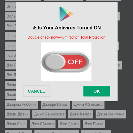
Витторио Де Систи
Владимир Тадей
Войцех Вуйчик
Вольфганг Либенайнер
Вольфганг Штаудте
Вуди Аллен
Вэл Гест
Гай Хэмилтон
Гарри Кюмель
Генри Каплан
Генри Костер
Георгий Данелия
Георгий Юнгвальд-Хилькевич
Герберт Росс
Ги Казариль
Гор Вербински
Гуидо Бриньоне
Гэбриел Паскаль
Дан Пица
Дени Амар
Дени де Ла Пательер
Детлеф Бук
Дж. Ли Томпсон
Дж.С. Кардоне
Джанни Франчолини
Джанфранко Мингоцци
Джастин Леонард Стаубер
Джеймс Гэйл
Джеймс Сбарделлати
Джереми Каган
Джером Роббинс
Джерри Пэрис
Джим Абрахамс
Джим Дрэйк
Джим Уайнорски
Джин Келли
Джин Куинтано
Джин Сэкс
Джо Д`Амато
Джо Данте
Джо Питка