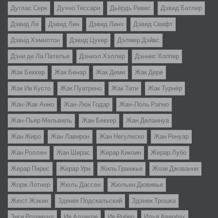
Дуглас Серк
Дуччо Тессари
Дьёрдь Ревес
Дэвид Батлер
Дэвид Ли
Дэвид Лин
Дэвид Линч
Дэвид Свифт
Дэвид Хэмилтон
Дэвид Цукер
Дэлмер Дэйвс
Дэни де Ла Пателье
Дэниэл Хэллер
Дэннис Хоппер
Жак Беккер
Жак Бенар
Жак Деми
Жак Дере
Жак Ив Кусто
Жак Пуатрено
Жак Тати
Жак Турнёр
Жан-Жак Анно
Жан-Люк Годар
Жан-Поль Рапно
Жан-Пьер Мельвиль
Жан Беккер
Жан Деланнуа
Жан Жиро
Жан Лавирон
Жан Негулеско
Жан Ренуар
Жан Роллен
Жан Ширас
Жерар Кикоин
Жерар Лубо
Жерар Пирес
Жерар Ури
Жиль Гранжье
Жозе Джованни
Жорж Лотнер
Жюль Дассен
Жюльен Дювивье
Жюст Жэкин
Зденек Подскальский
Здэнек Трошка
Зиги Ротемунд
Ив Аллегре
Ив Робер
Илья Авербах