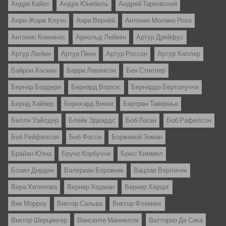
Андре Кайат
Андре Юнебель
Андрей Тарковский
Анри-Жорж Клузо
Анри Вернёй
Антонио Молино Рохо
Антонис Коккинос
Арнольд Лейвен
Артур Дрейфус
Артур Любин
Артур Пенн
Артур Россон
Артур Хиллер
Байрон Хэскин
Барри Левинсон
Бен Стиллер
Бернар Бордери
Бернард Ворхос
Бернардо Бертолуччи
Бернд Хайбер
Бернхард Викки
Бертран Тавернье
Билли Уайлдер
Блейк Эдвардс
Боб Логан
Боб Рафелсон
Боб Рейфелсон
Боб Фосси
Борживой Земан
Брайан Юзна
Бруно Корбуччи
Брюс Киммел
Бэзил Дирден
Валериан Боровчик
Вацлав Ворличек
Вера Хитилова
Вернер Хедман
Вернер Херцог
Вик Морроу
Виктор Сальва
Виктор Флеминг
Виктор Шерцингер
Винсенте Миннелли
Витторио Де Сика