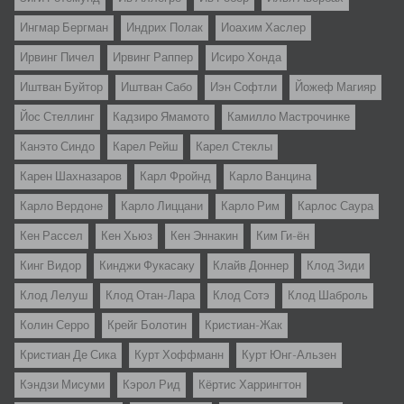
Ингмар Бергман
Индрих Полак
Иоахим Хаслер
Ирвинг Пичел
Ирвинг Раппер
Исиро Хонда
Иштван Буйтор
Иштван Сабо
Иэн Софтли
Йожеф Магияр
Йос Стеллинг
Кадзиро Ямамото
Камилло Мастрочинке
Канэто Синдо
Карел Рейш
Карел Стеклы
Карен Шахназаров
Карл Фройнд
Карло Ванцина
Карло Вердоне
Карло Лиццани
Карло Рим
Карлос Саура
Кен Рассел
Кен Хьюз
Кен Эннакин
Ким Ги-ён
Кинг Видор
Кинджи Фукасаку
Клайв Доннер
Клод Зиди
Клод Лелуш
Клод Отан-Лара
Клод Сотэ
Клод Шаброль
Колин Серро
Крейг Болотин
Кристиан-Жак
Кристиан Де Сика
Курт Хоффманн
Курт Юнг-Альзен
Кэндзи Мисуми
Кэрол Рид
Кёртис Харрингтон