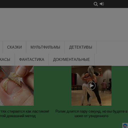
СКАЗКИ
МУЛЬТФИЛЬМЫ
ДЕТЕКТИВЫ
ЖАСЫ
ФАНТАСТИКА
ДОКУМЕНТАЛЬНЫЕ
гтях стирается как ластиком!
Ролик длится пару секунд, но вы будете в
той домашний метод
шоке от увиденного