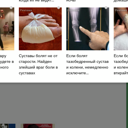
когда их не видят...
ночь!
домашн
i
i
i
пару
Суставы болят не от
Если болят
Если б
будете в
старости. Найден
тазобедренный сустав
тазобе
нного
злейший враг боли в
и колени, немедленно
и коле
суставах
исключите...
втирайте