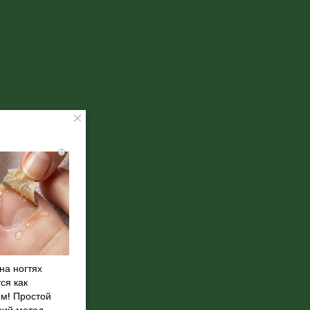
i
на ногтях
ся как
ом! Простой