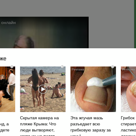
кже
i
i
i
Скрытая камера на
Эта жгучая мазь
Грибок 
нд, а
пляже Крыма: Что
разъедает всю
стирает
удете
люди вытворяют,
грибковую заразу за
ластик