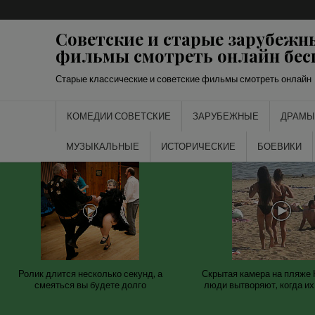
Перейти
к
Советские и старые зарубежн
содержимому
фильмы смотреть онлайн бес
Старые классические и советские фильмы смотреть онлайн
КОМЕДИИ СОВЕТСКИЕ
ЗАРУБЕЖНЫЕ
ДРАМЫ
МУЗЫКАЛЬНЫЕ
ИСТОРИЧЕСКИЕ
БОЕВИКИ
Ролик длится несколько секунд, а
Скрытая камера на пляже 
смеяться вы будете долго
люди вытворяют, когда их 