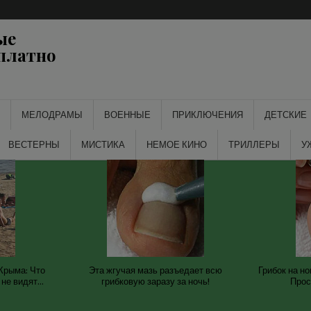
ые
платно
МЕЛОДРАМЫ
ВОЕННЫЕ
ПРИКЛЮЧЕНИЯ
ДЕТСКИЕ
ВЕСТЕРНЫ
МИСТИКА
НЕМОЕ КИНО
ТРИЛЛЕРЫ
У
Крыма: Что
Эта жгучая мазь разъедает всю
Грибок на но
не видят...
грибковую заразу за ночь!
Прос