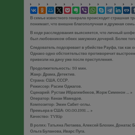
В семье известного генерала происходит страшная тр
понимает, что внешне благополучная и дружная семь
В ходе расследования выясняется, что личный шофер
был любовником обеих замужних дочерей. Более тог
Следователь подозревает в убийстве Рауфа, так как 
Однако одно обстоятельство противоречит выстроенн
привезли на дачу уже после преступления.
Продолжительность: 93 мин.
Жанр: Драма, Детектив.
Страна: США, СССР.
Режиссер: Расим Оджагов.
Сценарий: Рустам Ибрагимбеков, Жорж Сименон … »
Оператор: Кенан Мамедов.
Композитор: Эмин Сабит-оглы.
Премьера в США: 00.00.1991 … »
Качество: TVRip
В ролях: Татьяна Лютаева, Алексей Блохин, Донатас
Ольга Буланова, Иварс Пуга.