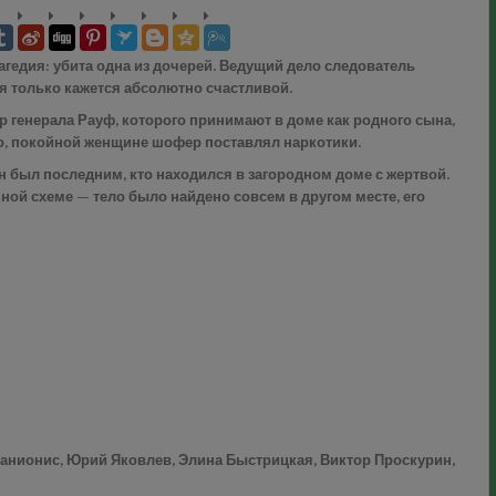
агедия: убита одна из дочерей. Ведущий дело следователь
я только кажется абсолютно счастливой.
 генерала Рауф, которого принимают в доме как родного сына,
о, покойной женщине шофер поставлял наркотики.
он был последним, кто находился в загородном доме с жертвой.
ой схеме — тело было найдено совсем в другом месте, его
 Банионис, Юрий Яковлев, Элина Быстрицкая, Виктор Проскурин,