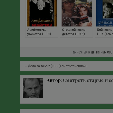
Арифметика
Сто дней после
Бой после
убийства (1991)
детства (1975)
(1972) см
смотреть онлайн
смотреть онлайн
онлайн
POSTED IN
ДЕТЕКТИВЫ СОВ
Навигация
← Дело за тобой! (1983) смотреть онлайн
по
записям
Автор:
Смотреть старые и с