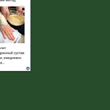
ий метод
i
олит
дренный сустав
ни, ежедневно
...