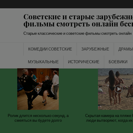
Перейти
к
Советские и старые зарубежн
содержимому
фильмы смотреть онлайн бес
Старые классические и советские фильмы смотреть онлайн
КОМЕДИИ СОВЕТСКИЕ
ЗАРУБЕЖНЫЕ
ДРАМЫ
МУЗЫКАЛЬНЫЕ
ИСТОРИЧЕСКИЕ
БОЕВИКИ
Ролик длится несколько секунд, а
Скрытая камера на пляже 
смеяться вы будете долго
люди вытворяют, когда их 