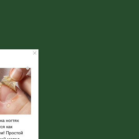
i
на ногтях
ся как
ом! Простой