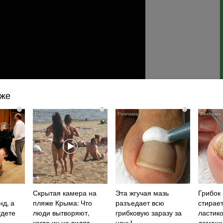
кже
i
i
i
Скрытая камера на
Эта жгучая мазь
Грибок 
нд, а
пляже Крыма: Что
разъедает всю
стирает
удете
люди вытворяют,
грибковую заразу за
ластик