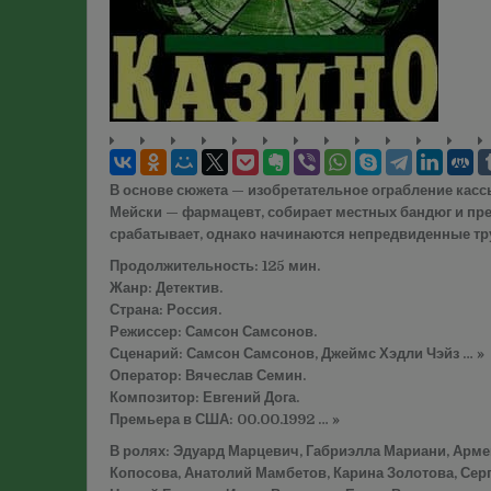
В основе сюжета — изобретательное ограбление касс
Мейски — фармацевт, собирает местных бандюг и пре
срабатывает, однако начинаются непредвиденные тру
Продолжительность: 125 мин.
Жанр: Детектив.
Страна: Россия.
Режиссер: Самсон Самсонов.
Сценарий: Самсон Самсонов, Джеймс Хэдли Чэйз … »
Оператор: Вячеслав Семин.
Композитор: Евгений Дога.
Премьера в США: 00.00.1992 … »
В ролях: Эдуард Марцевич, Габриэлла Мариани, Арме
Копосова, Анатолий Мамбетов, Карина Золотова, Серг