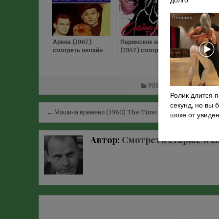
долго
Арена (1967)
Парижское казино
Оптимисти
смотреть онлайн
(1957) смотреть
трагедия (
онлайн
смотреть 
POSTED IN
ДЕТЕКТИВЫ СОВ
Ролик длится 
секунд, но вы 
Навигация
← Машина времени (1960) The Time Machine
шоке от увиде
по
записям
Автор:
Смотреть старые и с