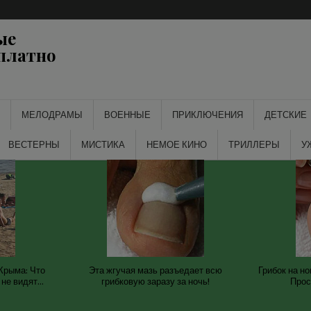
ые
платно
МЕЛОДРАМЫ
ВОЕННЫЕ
ПРИКЛЮЧЕНИЯ
ДЕТСКИЕ
ВЕСТЕРНЫ
МИСТИКА
НЕМОЕ КИНО
ТРИЛЛЕРЫ
У
Крыма: Что
Эта жгучая мазь разъедает всю
Грибок на но
не видят...
грибковую заразу за ночь!
Прос