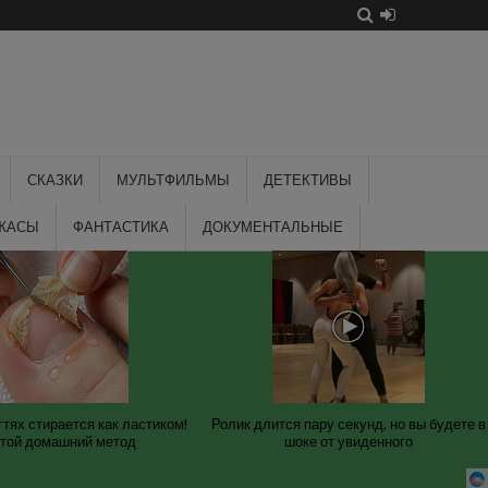
СКАЗКИ
МУЛЬТФИЛЬМЫ
ДЕТЕКТИВЫ
ЖАСЫ
ФАНТАСТИКА
ДОКУМЕНТАЛЬНЫЕ
гтях стирается как ластиком!
Ролик длится пару секунд, но вы будете в
той домашний метод
шоке от увиденного