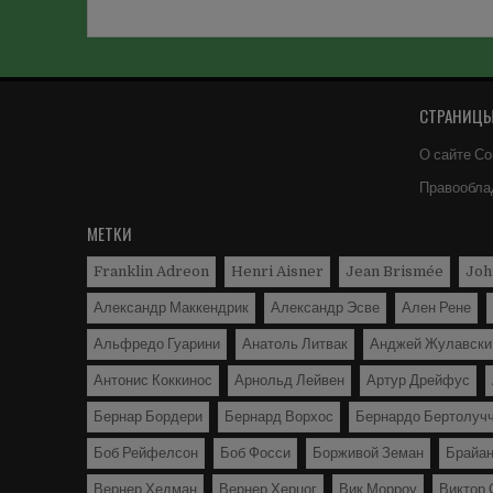
СТРАНИЦЫ 
О сайте Со
Правообла
МЕТКИ
Franklin Adreon
Henri Aisner
Jean Brismée
Joh
Александр Маккендрик
Александр Эсве
Ален Рене
Альфредо Гуарини
Анатоль Литвак
Анджей Жулавски
Антонис Коккинос
Арнольд Лейвен
Артур Дрейфус
Бернар Бордери
Бернард Ворхос
Бернардо Бертолуч
Боб Рейфелсон
Боб Фосси
Борживой Земан
Брайа
Вернер Хедман
Вернер Херцог
Вик Морроу
Виктор 