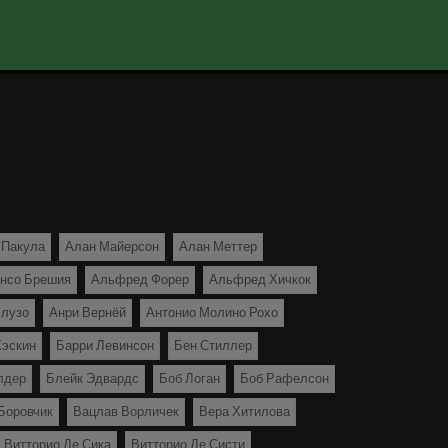
 Пакула
Алан Майерсон
Алан Меттер
нсо Брешия
Альфред Форер
Альфред Хичкок
лузо
Анри Вернёй
Антонио Молино Рохо
Хэскин
Барри Левинсон
Бен Стиллер
лдер
Блейк Эдвардс
Боб Логан
Боб Рафелсон
Боровчик
Вацлав Ворличек
Вера Хитилова
Витторио Де Сика
Витторио Де Систи