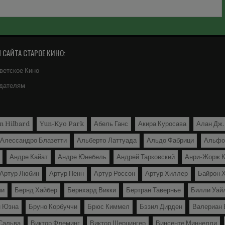
САЙТА СТАРОЕ КИНО:
ветское Кино
дателям
n Hilbard
Yun-Kyo Park
Абель Ганс
Акира Куросава
Алан Дж.
Алессандро Блазетти
Альбертo Латтуада
Альдо Фабрици
Альфо
Андре Кайат
Андре Юнебель
Андрей Тарковский
Анри-Жорж К
Артур Любин
Артур Пенн
Артур Россон
Артур Хиллер
Байрон 
чи
Бернд Хайбер
Бернхард Викки
Бертран Тавернье
Билли Уай
н Юзна
Бруно Корбуччи
Брюс Киммел
Бэзил Дирден
Валериан 
Сальва
Виктор Флеминг
Виктор Шерцингер
Винсенте Миннелли