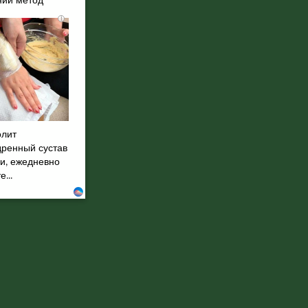
ий метод
i
олит
дренный сустав
ни, ежедневно
...