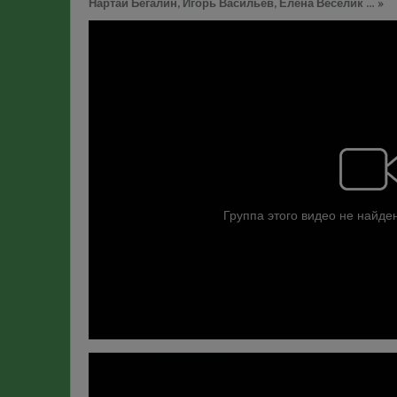
Нартай Бегалин, Игорь Васильев, Елена Веселик … »