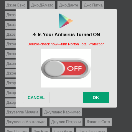
Джин Сэкс
Джо Д`Амато
Джо Данте
Джо Питка
Джозеф Зито
Джозеф Лео Манкевич
Джозеф Лоузи
Джозеф МакГрат
Джозеф Пивни
Джозеф Энтони
Джозеф фон Штернберг
Джон Байрам
Джон Гиллермин
Джон Кассаветис
Джон Корнелл
Джон Кромвель
Джон Лэндис
Джон Пэдди Кастэйрс
Джон Рич
Джон Стёрджес
Джон Уэйн
Джон Форд
Джон Фэрроу
Джон Хьюстон
Джон Шлезингер
Джонатан Линн
Джордж Кьюкор
Джордж Поллок
Джордж Пэл
Джордж Рой Хилл
Джордж Стивенс
Джорджио Феррара
Джорджо Джентили
Джошуа Логан
Джузеппе Де Сантис
Джузеппе Моччиа
Джулиано Карнимео
Джулиано Монтальдо
Джулио Петрони
Дзюнъя Сато
Дик Пауэлл
Дин Рид
Дино Ризи
Дито Цинцадзе