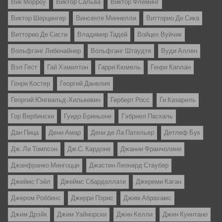
Вик Морроу
Виктор Сальва
Виктор Флеминг
Виктор Шерцингер
Винсенте Миннелли
Витторио Де Сика
Витторио Де Систи
Владимир Тадей
Войцех Вуйчик
Вольфганг Либенайнер
Вольфганг Штаудте
Вуди Аллен
Вэл Гест
Гай Хэмилтон
Гарри Кюмель
Генри Каплан
Генри Костер
Георгий Данелия
Георгий Юнгвальд-Хилькевич
Герберт Росс
Ги Казариль
Гор Вербински
Гуидо Бриньоне
Гэбриел Паскаль
Дан Пица
Дени Амар
Дени де Ла Пательер
Детлеф Бук
Дж. Ли Томпсон
Дж.С. Кардоне
Джанни Франчолини
Джанфранко Мингоцци
Джастин Леонард Стаубер
Джеймс Гэйл
Джеймс Сбарделлати
Джереми Каган
Джером Роббинс
Джерри Пэрис
Джим Абрахамс
Джим Дрэйк
Джим Уайнорски
Джин Келли
Джин Куинтано