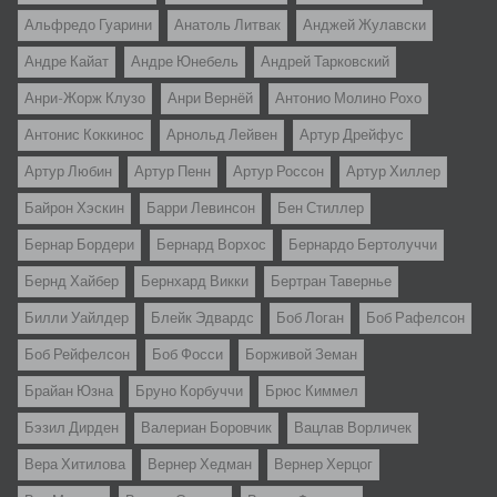
Альфредо Гуарини
Анатоль Литвак
Анджей Жулавски
Андре Кайат
Андре Юнебель
Андрей Тарковский
Анри-Жорж Клузо
Анри Вернёй
Антонио Молино Рохо
Антонис Коккинос
Арнольд Лейвен
Артур Дрейфус
Артур Любин
Артур Пенн
Артур Россон
Артур Хиллер
Байрон Хэскин
Барри Левинсон
Бен Стиллер
Бернар Бордери
Бернард Ворхос
Бернардо Бертолуччи
Бернд Хайбер
Бернхард Викки
Бертран Тавернье
Билли Уайлдер
Блейк Эдвардс
Боб Логан
Боб Рафелсон
Боб Рейфелсон
Боб Фосси
Борживой Земан
Брайан Юзна
Бруно Корбуччи
Брюс Киммел
Бэзил Дирден
Валериан Боровчик
Вацлав Ворличек
Вера Хитилова
Вернер Хедман
Вернер Херцог