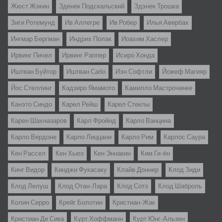
Жюст Жэкин
Зденек Подскальский
Здэнек Трошка
Зиги Ротемунд
Ив Аллегре
Ив Робер
Илья Авербах
Ингмар Бергман
Индрих Полак
Иоахим Хаслер
Ирвинг Пичел
Ирвинг Раппер
Исиро Хонда
Иштван Буйтор
Иштван Сабо
Иэн Софтли
Йожеф Магияр
Йос Стеллинг
Кадзиро Ямамото
Камилло Мастрочинке
Канэто Синдо
Карел Рейш
Карел Стеклы
Карен Шахназаров
Карл Фройнд
Карло Ванцина
Карло Вердоне
Карло Лиццани
Карло Рим
Карлос Саура
Кен Рассел
Кен Хьюз
Кен Эннакин
Ким Ги-ён
Кинг Видор
Кинджи Фукасаку
Клайв Доннер
Клод Зиди
Клод Лелуш
Клод Отан-Лара
Клод Сотэ
Клод Шаброль
Колин Серро
Крейг Болотин
Кристиан-Жак
Кристиан Де Сика
Курт Хоффманн
Курт Юнг-Альзен