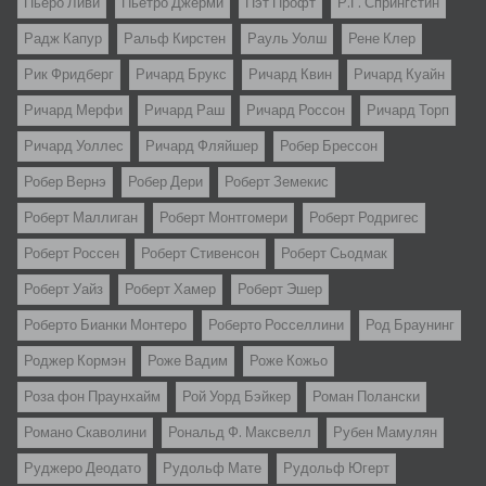
Пьеро Ливи
Пьетро Джерми
Пэт Профт
Р.Г. Спрингстин
Радж Капур
Ральф Кирстен
Рауль Уолш
Рене Клер
Рик Фридберг
Ричард Брукс
Ричард Квин
Ричард Куайн
Ричард Мерфи
Ричард Раш
Ричард Россон
Ричард Торп
Ричард Уоллес
Ричард Фляйшер
Робер Брессон
Робер Вернэ
Робер Дери
Роберт Земекис
Роберт Маллиган
Роберт Монтгомери
Роберт Родригес
Роберт Россен
Роберт Стивенсон
Роберт Сьодмак
Роберт Уайз
Роберт Хамер
Роберт Эшер
Роберто Бианки Монтеро
Роберто Росселлини
Род Браунинг
Роджер Кормэн
Роже Вадим
Роже Кожьо
Роза фон Праунхайм
Рой Уорд Бэйкер
Роман Полански
Романо Скаволини
Рональд Ф. Максвелл
Рубен Мамулян
Руджеро Деодато
Рудольф Мате
Рудольф Югерт