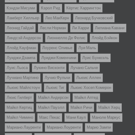
Кэндзи Мисуми
Кэрол Рид
Кёртис Харрингтон
Ламберт Хилльер
Лео МакКерн
Леонард Бучковский
Леонид Гайдай
Лесли Норман
Ли Харри
Лилиана Кавани
Линдсэй Андерсон
Лионнелло Де Фелис
Ллойд Бэйкон
Ллойд Кауфман
Лоуренс Оливье
Луи Маль
Луиджи Дзампа
Луиджи Коменчини
Луис Бунюэль
Луис Льоса
Лукино Висконти
Лучано Сальче
Лучиано Мартино
Лучио Фульчи
Льюис Аллен
Льюис Майлстоун
Льюис Тиг
Льюис Хосеп Комерон
Люис Гилберт
Майкл Андерсон
Майкл Аптед
Майкл Кертиц
Майкл Пауэлл
Майкл Ричи
Майкл Херц
Майкл Чимино
Макс Пекас
Мани Каул
Маноле Маркус
Мариано Лауренти
Мариано Лоуренти
Марио Зампи