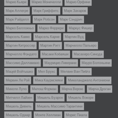
Марио Кьяри
Марио Моничелли
Марио Орфини
Марк Аллегре
Марк Гриффитс
Марк Захаров
Марк Райделл
Марк Робсон
Марк Сэндрич
Марко Беллоккьо
Марко Феррери
Маркус Фишер
Марсель Камю
Марсель Карне
Мартин Вуд
Мартин Китроссер
Мартин Ритт
Марчелло Пальеро
Марчелло Фондато
Масаки Кобаяши
Масахиро Синода
Массимо Далламано
Маурицио Ливерани
Мауро Болоньини
Мацей Войтышко
Мел Брукс
Мелвин Ван Пиблз
Мервин Ле Рой
Мика Каурисмяки
Микеланджело Антониони
Микеле Лупо
Милош Форман
Мирча Верою
Мирча Дрэган
Митчелл Лайзен
Мишель Буарон
Мишель Вокоре
Мишель Девиль
Мишель Массимо Тарантини
Мишель Одиар
Монте Хеллман
Морис Пиала