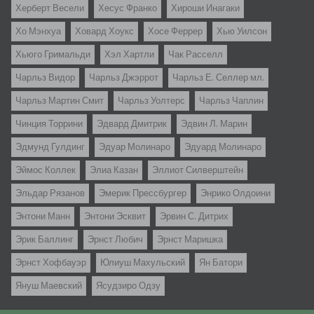
Херберт Весели
Хесус Франко
Хироши Инагаки
Хо Мэнхуа
Ховард Хоукс
Хосе Феррер
Хью Уилсон
Хьюго Гримальди
Хэл Хартли
Чак Расселл
Чарльз Видор
Чарльз Джэррот
Чарльз Е. Селлер мл.
Чарльз Мартин Смит
Чарльз Уолтерс
Чарльз Чаплин
Чинция Торрини
Эдвард Дмитрик
Эдвин Л. Марин
Эдмунд Гулдинг
Эдуар Молинаро
Эдуард Молинаро
Эймос Коллек
Элиа Казан
Эллиот Силверштейн
Эльдар Рязанов
Эмерик Прессбургер
Энрико Олдоини
Энтони Манн
Энтони Эсквит
Эрвин С. Дитрих
Эрик Баллинг
Эрнст Любич
Эрнст Маришка
Эрнст Хофбауэр
Юлиуш Махульский
Ян Батори
Януш Маевский
Ясудзиро Одзу