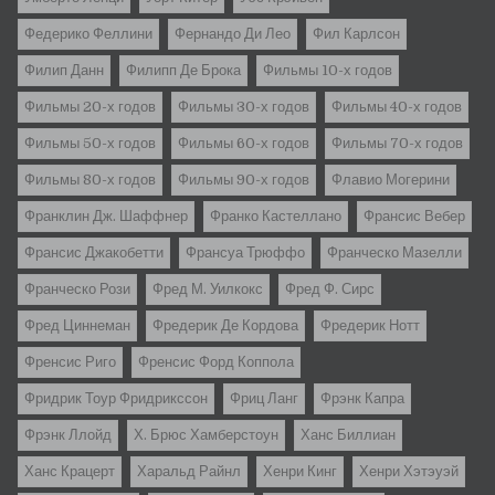
Федерико Феллини
Фернандо Ди Лео
Фил Карлсон
Филип Данн
Филипп Де Брока
Фильмы 10-х годов
Фильмы 20-х годов
Фильмы 30-х годов
Фильмы 40-х годов
Фильмы 50-х годов
Фильмы 60-х годов
Фильмы 70-х годов
Фильмы 80-х годов
Фильмы 90-х годов
Флавио Могерини
Франклин Дж. Шаффнер
Франко Кастеллано
Франсис Вебер
Франсис Джакобетти
Франсуа Трюффо
Франческо Мазелли
Франческо Рози
Фред М. Уилкокс
Фред Ф. Сирс
Фред Циннеман
Фредерик Де Кордова
Фредерик Нотт
Френсис Риго
Френсис Форд Коппола
Фридрик Тоур Фридрикссон
Фриц Ланг
Фрэнк Капра
Фрэнк Ллойд
Х. Брюс Хамберстоун
Ханс Биллиан
Ханс Крацерт
Харальд Райнл
Хенри Кинг
Хенри Хэтэуэй