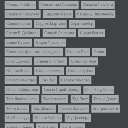
Рэндал Клайзер
Сальваторе Сампери
Сенкичи Танигути
Серджио Корбуччи
Серджио Леоне
Серджиу Николаеску
Серджо Греко
Серджо Мартино
Серж Колбер
Сесил Б. ДеМилль
Сидней Лэнфилд
Сидни Люмет
Сидни Пуатье
Сидни Франклин
Советские фильмы про чудаков
Стенли Тонг
Стено
Стив Одекерк
Стивен Спилберг
Стэнли А. Лонг
Стэнли Донен
Стэнли Крамер
Стэнли Кубрик
Стюарт Хейслер
Сэм Вуд
Сэмюэл Фуллер
Сюзан Сейделман
Сюзан Стрейтфельд
Сюэ Мацубаяси
Таге Даниэльссон
Тед Котчефф
Тед Пост
Теренс Дэвис
Тинто Брасс
Том Шэдьяк
Тонино Валерии
Уго Грегоретти
Уго Тоньяцци
Уильям Уайлер
Улу Гросбард
Умберто Ленци
Уорт Китер
Уэс Крэйвен