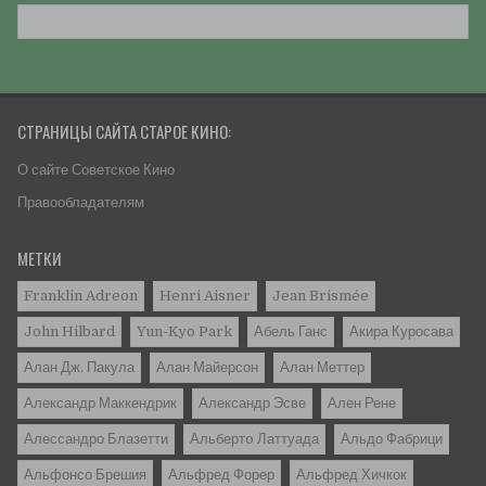
СТРАНИЦЫ САЙТА СТАРОЕ КИНО:
О сайте Советское Кино
Правообладателям
МЕТКИ
Franklin Adreon
Henri Aisner
Jean Brismée
John Hilbard
Yun-Kyo Park
Абель Ганс
Акира Куросава
Алан Дж. Пакула
Алан Майерсон
Алан Меттер
Александр Маккендрик
Александр Эсве
Ален Рене
Алессандро Блазетти
Альбертo Латтуада
Альдо Фабрици
Альфонсо Брешия
Альфред Форер
Альфред Хичкок