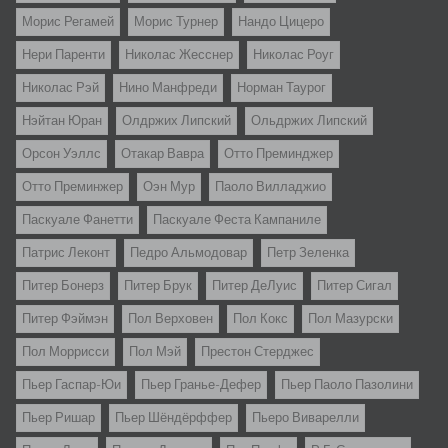
Морис Регамей
Морис Турнер
Нандо Цицеро
Нери Паренти
Николас Жесснер
Николас Роуг
Николас Рэй
Нино Манфреди
Норман Таурог
Нэйтан Юран
Олдржих Липский
Ольдржих Липский
Орсон Уэллс
Отакар Вавра
Отто Преминджер
Отто Преминжер
Оэн Мур
Паоло Вилладжио
Паскуале Фанетти
Паскуале Феста Кампаниле
Патрис Леконт
Педро Альмодовар
Петр Зеленка
Питер Бонерз
Питер Брук
Питер ДеЛуис
Питер Сигал
Питер Фэймэн
Пол Верховен
Пол Кокс
Пол Мазурски
Пол Моррисси
Пол Мэй
Престон Стерджес
Пьер Гаспар-Юи
Пьер Гранье-Дефер
Пьер Паоло Пазолини
Пьер Ришар
Пьер Шёндёрффер
Пьеро Виварелли