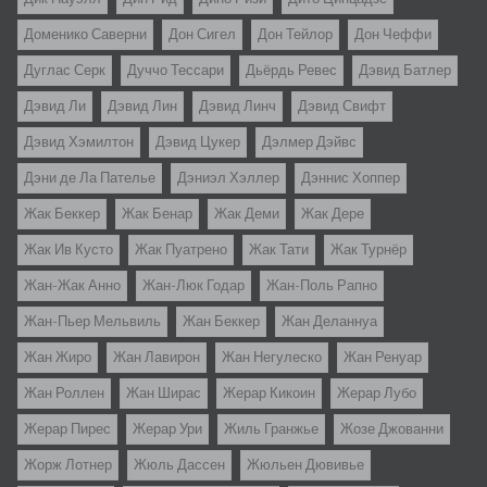
Доменико Саверни
Дон Сигел
Дон Тейлор
Дон Чеффи
Дуглас Серк
Дуччо Тессари
Дьёрдь Ревес
Дэвид Батлер
Дэвид Ли
Дэвид Лин
Дэвид Линч
Дэвид Свифт
Дэвид Хэмилтон
Дэвид Цукер
Дэлмер Дэйвс
Дэни де Ла Пателье
Дэниэл Хэллер
Дэннис Хоппер
Жак Беккер
Жак Бенар
Жак Деми
Жак Дере
Жак Ив Кусто
Жак Пуатрено
Жак Тати
Жак Турнёр
Жан-Жак Анно
Жан-Люк Годар
Жан-Поль Рапно
Жан-Пьер Мельвиль
Жан Беккер
Жан Деланнуа
Жан Жиро
Жан Лавирон
Жан Негулеско
Жан Ренуар
Жан Роллен
Жан Ширас
Жерар Кикоин
Жерар Лубо
Жерар Пирес
Жерар Ури
Жиль Гранжье
Жозе Джованни
Жорж Лотнер
Жюль Дассен
Жюльен Дювивье