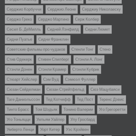
Серджио Корбуччи
Серджио Леоне
Серджиу Николаеску
Серджо Греко
Серджо Мартино
Серж Колбер
Сесил Б. ДеМилль
Сидней Лэнфилд
Сидни Люмет
Сидни Пуатье
Сидни Франклин
Советские фильмы про чудаков
Стенли Тонг
Стено
Стив Одекерк
Стивен Спилберг
Стэнли А. Лонг
Стэнли Донен
Стэнли Крамер
Стэнли Кубрик
Стюарт Хейслер
Сэм Вуд
Сэмюэл Фуллер
Сюзан Сейделман
Сюзан Стрейтфельд
Сюэ Мацубаяси
Таге Даниэльссон
Тед Котчефф
Тед Пост
Теренс Дэвис
Тинто Брасс
Том Шэдьяк
Тонино Валерии
Уго Грегоретти
Уго Тоньяцци
Уильям Уайлер
Улу Гросбард
Умберто Ленци
Уорт Китер
Уэс Крэйвен