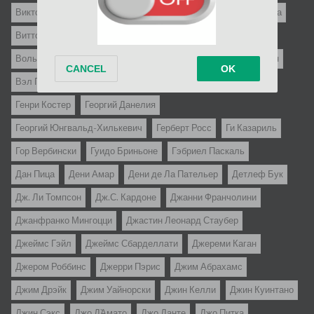
Виктор Шерцингер
Винсенте Миннелли
Витторио Де Сика
Витторио Де Систи
Владимир Тадей
Войцех Вуйчик
Вольфганг Либенайнер
Вольфганг Штаудте
Вуди Аллен
Вэл Гест
Гай Хэмилтон
Гарри Кюмель
Генри Каплан
Генри Костер
Георгий Данелия
Георгий Юнгвальд-Хилькевич
Герберт Росс
Ги Казариль
Гор Вербински
Гуидо Бриньоне
Гэбриел Паскаль
Дан Пица
Дени Амар
Дени де Ла Пательер
Детлеф Бук
Дж. Ли Томпсон
Дж.С. Кардоне
Джанни Франчолини
Джанфранко Мингоцци
Джастин Леонард Стаубер
Джеймс Гэйл
Джеймс Сбарделлати
Джереми Каган
Джером Роббинс
Джерри Пэрис
Джим Абрахамс
Джим Дрэйк
Джим Уайнорски
Джин Келли
Джин Куинтано
Джин Сэкс
Джо Д`Амато
Джо Данте
Джо Питка