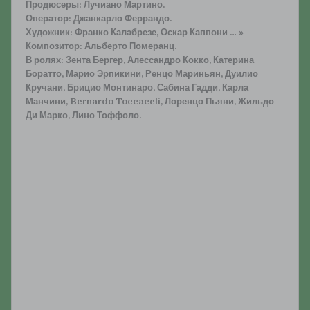
Продюсеры: Лучиано Мартино.
Оператор: Джанкарло Феррандо.
Художник: Франко Калабрезе, Оскар Каппони … »
Композитор: Альберто Померанц.
В ролях: Зента Бергер, Алессандро Кокко, Катерина
Боратто, Марио Эрпикини, Ренцо Мариньян, Дуилио
Кручани, Брицио Монтинаро, Сабина Гадди, Карла
Манчини, Bernardo Toccaceli, Лоренцо Пьяни, Жильдо
Ди Марко, Лино Тоффоло.