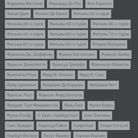
Федерико Феллини
Фернандо Ди Лео
Фил Карлсон
Филип Данн
Филипп Де Брока
Фильмы 10-х годов
Фильмы 20-х годов
Фильмы 30-х годов
Фильмы 40-х годов
Фильмы 50-х годов
Фильмы 60-х годов
Фильмы 70-х годов
Фильмы 80-х годов
Фильмы 90-х годов
Флавио Могерини
Франклин Дж. Шаффнер
Франко Кастеллано
Франсис Вебер
Франсис Джакобетти
Франсуа Трюффо
Франческо Мазелли
Франческо Рози
Фред М. Уилкокс
Фред Ф. Сирс
Фред Циннеман
Фредерик Де Кордова
Фредерик Нотт
Френсис Риго
Френсис Форд Коппола
Фридрик Тоур Фридрикссон
Фриц Ланг
Фрэнк Капра
Фрэнк Ллойд
Х. Брюс Хамберстоун
Ханс Биллиан
Ханс Крацерт
Харальд Райнл
Хенри Кинг
Хенри Хэтэуэй
Херберт Весели
Хесус Франко
Хироши Инагаки