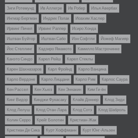
Зиги Ротемунд
Ив Аллегре
Ив Робер
Илья Авербах
Ингмар Бергман
Индрих Полак
Иоахим Хаслер
Ирвинг Пичел
Ирвинг Раппер
Исиро Хонда
Иштван Буйтор
Иштван Сабо
Иэн Софтли
Йожеф Магияр
Йос Стеллинг
Кадзиро Ямамото
Камилло Мастрочинке
Канэто Синдо
Карел Рейш
Карел Стеклы
Карен Шахназаров
Карл Фройнд
Карло Ванцина
Карло Вердоне
Карло Лиццани
Карло Рим
Карлос Саура
Кен Рассел
Кен Хьюз
Кен Эннакин
Ким Ги-ён
Кинг Видор
Кинджи Фукасаку
Клайв Доннер
Клод Зиди
Клод Лелуш
Клод Отан-Лара
Клод Сотэ
Клод Шаброль
Колин Серро
Крейг Болотин
Кристиан-Жак
Кристиан Де Сика
Курт Хоффманн
Курт Юнг-Альзен