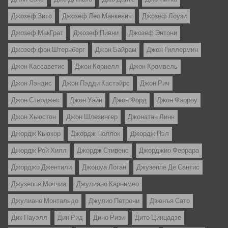
Джозеф Зито
Джозеф Лео Манкевич
Джозеф Лоузи
Джозеф МакГрат
Джозеф Пивни
Джозеф Энтони
Джозеф фон Штернберг
Джон Байрам
Джон Гиллермин
Джон Кассаветис
Джон Корнелл
Джон Кромвель
Джон Лэндис
Джон Пэдди Кастэйрс
Джон Рич
Джон Стёрджес
Джон Уэйн
Джон Форд
Джон Фэрроу
Джон Хьюстон
Джон Шлезингер
Джонатан Линн
Джордж Кьюкор
Джордж Поллок
Джордж Пэл
Джордж Рой Хилл
Джордж Стивенс
Джорджио Феррара
Джорджо Джентили
Джошуа Логан
Джузеппе Де Сантис
Джузеппе Моччиа
Джулиано Карнимео
Джулиано Монтальдо
Джулио Петрони
Дзюнъя Сато
Дик Пауэлл
Дин Рид
Дино Ризи
Дито Цинцадзе