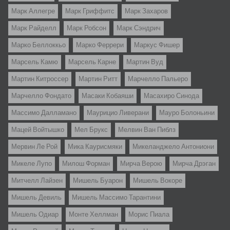
Марк Аллегре
Марк Гриффитс
Марк Захаров
Марк Райделл
Марк Робсон
Марк Сэндрич
Марко Беллоккьо
Марко Феррери
Маркус Фишер
Марсель Камю
Марсель Карне
Мартин Вуд
Мартин Китроссер
Мартин Ритт
Марчелло Пальеро
Марчелло Фондато
Масаки Кобаяши
Масахиро Синода
Массимо Далламано
Маурицио Ливерани
Мауро Болоньини
Мацей Войтышко
Мел Брукс
Мелвин Ван Пиблз
Мервин Ле Рой
Мика Каурисмяки
Микеланджело Антониони
Микеле Лупо
Милош Форман
Мирча Верою
Мирча Дрэган
Митчелл Лайзен
Мишель Буарон
Мишель Вокоре
Мишель Девиль
Мишель Массимо Тарантини
Мишель Одиар
Монте Хеллман
Морис Пиала