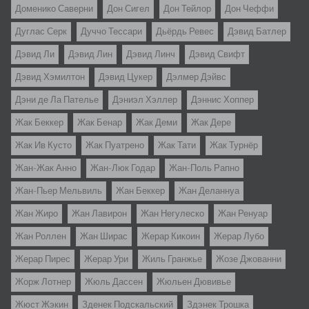
Доменико Саверни
Дон Сигел
Дон Тейлор
Дон Чеффи
Дуглас Серк
Дуччо Тессари
Дьёрдь Ревес
Дэвид Батлер
Дэвид Ли
Дэвид Лин
Дэвид Линч
Дэвид Свифт
Дэвид Хэмилтон
Дэвид Цукер
Дэлмер Дэйвс
Дэни де Ла Пателье
Дэниэл Хэллер
Дэннис Хоппер
Жак Беккер
Жак Бенар
Жак Деми
Жак Дере
Жак Ив Кусто
Жак Пуатрено
Жак Тати
Жак Турнёр
Жан-Жак Анно
Жан-Люк Годар
Жан-Поль Рапно
Жан-Пьер Мельвиль
Жан Беккер
Жан Деланнуа
Жан Жиро
Жан Лавирон
Жан Негулеско
Жан Ренуар
Жан Роллен
Жан Ширас
Жерар Кикоин
Жерар Лубо
Жерар Пирес
Жерар Ури
Жиль Гранжье
Жозе Джованни
Жорж Лотнер
Жюль Дассен
Жюльен Дювивье
Жюст Жэкин
Зденек Подскальский
Здэнек Трошка