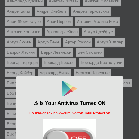
Альфредо Гуарини
Анатоль Литвак
Анджей Жулавски
Андре Кайат
Андре Юнебель
Андрей Тарковский
Анри-Жорж Клузо
Анри Вернёй
Антонио Молино Рохо
Антонис Коккинос
Арнольд Лейвен
Артур Дрейфус
Артур Любин
Артур Пенн
Артур Россон
Артур Хиллер
Байрон Хэскин
Барри Левинсон
Бен Стиллер
Бернар Бордери
Бернард Ворхос
Бернардо Бертолуччи
Бернд Хайбер
Бернхард Викки
Бертран Тавернье
Билли Уайлдер
Блейк Эдвардс
Боб Логан
Боб Рафелсон
Боб Рейфелсон
Боб Фосси
Борживой Земан
Брайан Юзна
Бруно Корбуччи
Брюс Киммел
Бэзил Дирден
Валериан Боровчик
Вацлав Ворличек
Вера Хитилова
Вернер Хедман
Вернер Херцог
Вик Морроу
Виктор Сальва
Виктор Флеминг