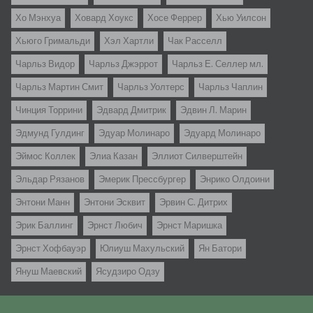
Хо Мэнхуа
Ховард Хоукс
Хосе Феррер
Хью Уилсон
Хьюго Гримальди
Хэл Хартли
Чак Расселл
Чарльз Видор
Чарльз Джэррот
Чарльз Е. Селлер мл.
Чарльз Мартин Смит
Чарльз Уолтерс
Чарльз Чаплин
Чинция Торрини
Эдвард Дмитрик
Эдвин Л. Марин
Эдмунд Гулдинг
Эдуар Молинаро
Эдуард Молинаро
Эймос Коллек
Элиа Казан
Эллиот Силверштейн
Эльдар Рязанов
Эмерик Прессбургер
Энрико Олдоини
Энтони Манн
Энтони Эсквит
Эрвин С. Дитрих
Эрик Баллинг
Эрнст Любич
Эрнст Маришка
Эрнст Хофбауэр
Юлиуш Махульский
Ян Батори
Януш Маевский
Ясудзиро Одзу