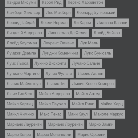
Кэндзи Мисуми
Кэрол Рид
Кёртис Харрингтон
Ламберт Хилльер
Лео МакКерн
Леонард Бучковский
Леонид Гайдай
Лесли Норман
Ли Харри
Лилиана Кавани
Линдсэй Андерсон
Лионнелло Де Фелис
Ллойд Бэйкон
Ллойд Кауфман
Лоуренс Оливье
Луи Маль
Луиджи Дзампа
Луиджи Коменчини
Луис Бунюэль
Луис Льоса
Лукино Висконти
Лучано Сальче
Лучиано Мартино
Лучио Фульчи
Льюис Аллен
Льюис Майлстоун
Льюис Тиг
Льюис Хосеп Комерон
Люис Гилберт
Майкл Андерсон
Майкл Аптед
Майкл Кертиц
Майкл Пауэлл
Майкл Ричи
Майкл Херц
Майкл Чимино
Макс Пекас
Мани Каул
Маноле Маркус
Мариано Лауренти
Мариано Лоуренти
Марио Зампи
Марио Кьяри
Марио Моничелли
Марио Орфини