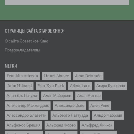
СТРАНИЦЫ САЙТА СТАРОЕ КИНО:
О сайте Советское Кино
Правообладателям
МЕТКИ
Franklin Adreon
Henri Aisner
Jean Brismée
John Hilbard
Yun-Kyo Park
Абель Ганс
Акира Куросава
Алан Дж. Пакула
Алан Майерсон
Алан Меттер
Александр Маккендрик
Александр Эсве
Ален Рене
Алессандро Блазетти
Альбертo Латтуада
Альдо Фабрици
Альфонсо Брешия
Альфред Форер
Альфред Хичкок