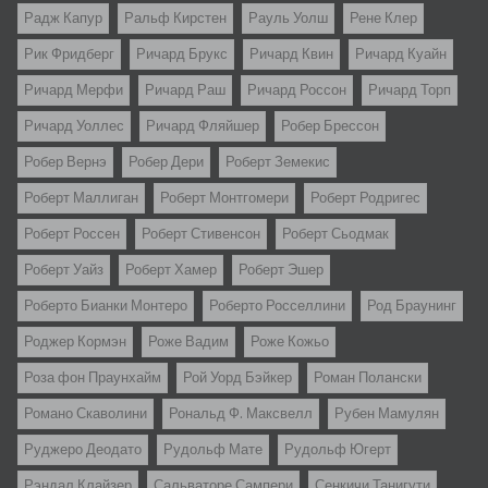
Радж Капур
Ральф Кирстен
Рауль Уолш
Рене Клер
Рик Фридберг
Ричард Брукс
Ричард Квин
Ричард Куайн
Ричард Мерфи
Ричард Раш
Ричард Россон
Ричард Торп
Ричард Уоллес
Ричард Фляйшер
Робер Брессон
Робер Вернэ
Робер Дери
Роберт Земекис
Роберт Маллиган
Роберт Монтгомери
Роберт Родригес
Роберт Россен
Роберт Стивенсон
Роберт Сьодмак
Роберт Уайз
Роберт Хамер
Роберт Эшер
Роберто Бианки Монтеро
Роберто Росселлини
Род Браунинг
Роджер Кормэн
Роже Вадим
Роже Кожьо
Роза фон Праунхайм
Рой Уорд Бэйкер
Роман Полански
Романо Скаволини
Рональд Ф. Максвелл
Рубен Мамулян
Руджеро Деодато
Рудольф Мате
Рудольф Югерт
Рэндал Клайзер
Сальваторе Сампери
Сенкичи Танигути