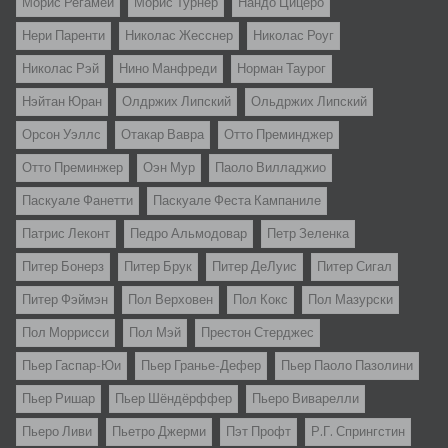
Морис Регамей
Морис Турнер
Нандо Цицеро
Нери Паренти
Николас Жесснер
Николас Роуг
Николас Рэй
Нино Манфреди
Норман Таурог
Нэйтан Юран
Олдржих Липский
Ольдржих Липский
Орсон Уэллс
Отакар Вавра
Отто Преминджер
Отто Преминжер
Оэн Мур
Паоло Вилладжио
Паскуале Фанетти
Паскуале Феста Кампаниле
Патрис Леконт
Педро Альмодовар
Петр Зеленка
Питер Бонерз
Питер Брук
Питер ДеЛуис
Питер Сигал
Питер Фэймэн
Пол Верховен
Пол Кокс
Пол Мазурски
Пол Моррисси
Пол Мэй
Престон Стерджес
Пьер Гаспар-Юи
Пьер Гранье-Дефер
Пьер Паоло Пазолини
Пьер Ришар
Пьер Шёндёрффер
Пьеро Виварелли
Пьеро Ливи
Пьетро Джерми
Пэт Профт
Р.Г. Спрингстин