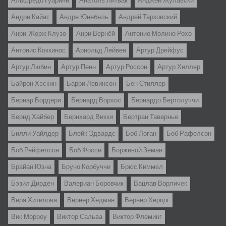
Альфредо Гуарини
Анатоль Литвак
Анджей Жулавски
Андре Кайат
Андре Юнебель
Андрей Тарковский
Анри-Жорж Клузо
Анри Вернёй
Антонио Молино Рохо
Антонис Коккинос
Арнольд Лейвен
Артур Дрейфус
Артур Любин
Артур Пенн
Артур Россон
Артур Хиллер
Байрон Хэскин
Барри Левинсон
Бен Стиллер
Бернар Бордери
Бернард Ворхос
Бернардо Бертолуччи
Бернд Хайбер
Бернхард Викки
Бертран Тавернье
Билли Уайлдер
Блейк Эдвардс
Боб Логан
Боб Рафелсон
Боб Рейфелсон
Боб Фосси
Борживой Земан
Брайан Юзна
Бруно Корбуччи
Брюс Киммел
Бэзил Дирден
Валериан Боровчик
Вацлав Ворличек
Вера Хитилова
Вернер Хедман
Вернер Херцог
Вик Морроу
Виктор Сальва
Виктор Флеминг