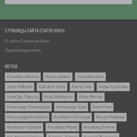
СТРАНИЦЫ САЙТА СТАРОЕ КИНО:
О сайте Советское Кино
Правообладателям
МЕТКИ
Franklin Adreon
Henri Aisner
Jean Brismée
John Hilbard
Yun-Kyo Park
Абель Ганс
Акира Куросава
Алан Дж. Пакула
Алан Майерсон
Алан Меттер
Александр Маккендрик
Александр Эсве
Ален Рене
Алессандро Блазетти
Альбертo Латтуада
Альдо Фабрици
Альфонсо Брешия
Альфред Форер
Альфред Хичкок