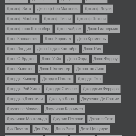
Джозеф Зито
Джозеф Лео Манкевич
Джозеф Лоузи
Джозеф МакГрат
Джозеф Пивни
Джозеф Энтони
Джозеф фон Штернберг
Джон Байрам
Джон Гиллермин
Джон Кассаветис
Джон Корнелл
Джон Кромвель
Джон Лэндис
Джон Пэдди Кастэйрс
Джон Рич
Джон Стёрджес
Джон Уэйн
Джон Форд
Джон Фэрроу
Джон Хьюстон
Джон Шлезингер
Джонатан Линн
Джордж Кьюкор
Джордж Поллок
Джордж Пэл
Джордж Рой Хилл
Джордж Стивенс
Джорджио Феррара
Джорджо Джентили
Джошуа Логан
Джузеппе Де Сантис
Джузеппе Моччиа
Джулиано Карнимео
Джулиано Монтальдо
Джулио Петрони
Дзюнъя Сато
Дик Пауэлл
Дин Рид
Дино Ризи
Дито Цинцадзе