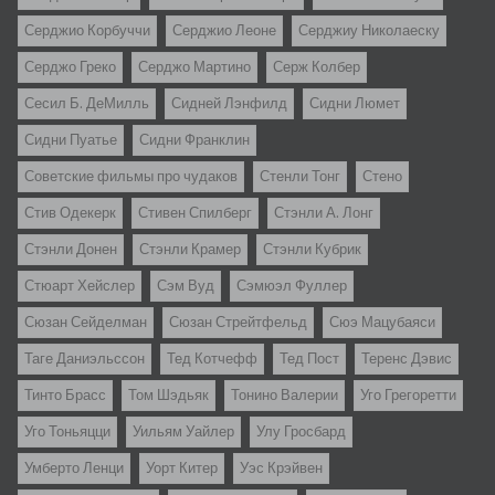
Серджио Корбуччи
Серджио Леоне
Серджиу Николаеску
Серджо Греко
Серджо Мартино
Серж Колбер
Сесил Б. ДеМилль
Сидней Лэнфилд
Сидни Люмет
Сидни Пуатье
Сидни Франклин
Советские фильмы про чудаков
Стенли Тонг
Стено
Стив Одекерк
Стивен Спилберг
Стэнли А. Лонг
Стэнли Донен
Стэнли Крамер
Стэнли Кубрик
Стюарт Хейслер
Сэм Вуд
Сэмюэл Фуллер
Сюзан Сейделман
Сюзан Стрейтфельд
Сюэ Мацубаяси
Таге Даниэльссон
Тед Котчефф
Тед Пост
Теренс Дэвис
Тинто Брасс
Том Шэдьяк
Тонино Валерии
Уго Грегоретти
Уго Тоньяцци
Уильям Уайлер
Улу Гросбард
Умберто Ленци
Уорт Китер
Уэс Крэйвен