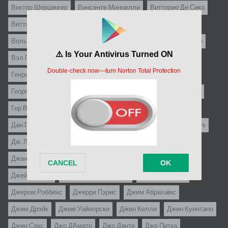
Виктор Шерцингер
Винсенте Миннелли
Витторио Де Сика
Витторио Де Систи
Владимир Тадей
Войцех Вуйчик
Вольфганг Либенайнер
Вольфганг Штаудте
Вуди Аллен
Вэл Гест
Гай Хэмилтон
Гарри Кюмель
Генри Каплан
Генри Костер
Георгий Данелия
Георгий Юнгвальд-Хилькевич
Герберт Росс
Ги Казариль
Гор Вербински
Гуидо Бриньоне
Гэбриел Паскаль
Дан Пица
Дени Амар
Дени де Ла Пательер
Детлеф Бук
Дж. Ли Томпсон
Дж.С. Кардоне
Джанни Франчолини
Джанфранко Мингоцци
Джастин Леонард Стаубер
Джеймс Гэйл
Джеймс Сбарделлати
Джереми Каган
Джером Роббинс
Джерри Пэрис
Джим Абрахамс
Джим Дрэйк
Джим Уайнорски
Джин Келли
Джин Куинтано
Джин Сэкс
Джо Д`Амато
Джо Данте
Джо Питка