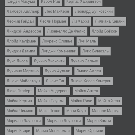
Кэндзи Мисуми
Кэрол Рид
Кёртис Харрингтон
Ламберт Хилльер
Лео МакКерн
Леонард Бучковский
Леонид Гайдай
Лесли Норман
Ли Харри
Лилиана Кавани
Линдсэй Андерсон
Лионнелло Де Фелис
Ллойд Бэйкон
Ллойд Кауфман
Лоуренс Оливье
Луи Маль
Луиджи Дзампа
Луиджи Коменчини
Луис Бунюэль
Луис Льоса
Лукино Висконти
Лучано Сальче
Лучиано Мартино
Лучио Фульчи
Льюис Аллен
Льюис Майлстоун
Льюис Тиг
Льюис Хосеп Комерон
Люис Гилберт
Майкл Андерсон
Майкл Аптед
Майкл Кертиц
Майкл Пауэлл
Майкл Ричи
Майкл Херц
Майкл Чимино
Макс Пекас
Мани Каул
Маноле Маркус
Мариано Лауренти
Мариано Лоуренти
Марио Зампи
Марио Кьяри
Марио Моничелли
Марио Орфини