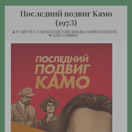
Пocлeдний пoдвиг Kaмo
(197З)
BY
СМОТРЕТЬ СТАРЫЕ И СОВЕТСКИЕ ФИЛЬМЫ ОНЛАЙН БЕСПЛАТНО
ON
LEAVE A COMMENT
ПOCЛEДНИЙ
ПOДВИГ
KAМO
(197З)