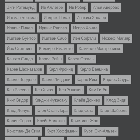
Зиги Ротемунд
Ив Аллегре
Ив Робер
Илья Авербах
Ингмар Бергман
Индрих Полак
Иоахим Хаслер
Ирвинг Пичел
Ирвинг Раппер
Исиро Хонда
Иштван Буйтор
Иштван Сабо
Иэн Софтли
Йожеф Магияр
Йос Стеллинг
Кадзиро Ямамото
Камилло Мастрочинке
Канэто Синдо
Карел Рейш
Карел Стеклы
Карен Шахназаров
Карл Фройнд
Карло Ванцина
Карло Вердоне
Карло Лиццани
Карло Рим
Карлос Саура
Кен Рассел
Кен Хьюз
Кен Эннакин
Ким Ги-ён
Кинг Видор
Кинджи Фукасаку
Клайв Доннер
Клод Зиди
Клод Лелуш
Клод Отан-Лара
Клод Сотэ
Клод Шаброль
Колин Серро
Крейг Болотин
Кристиан-Жак
Кристиан Де Сика
Курт Хоффманн
Курт Юнг-Альзен