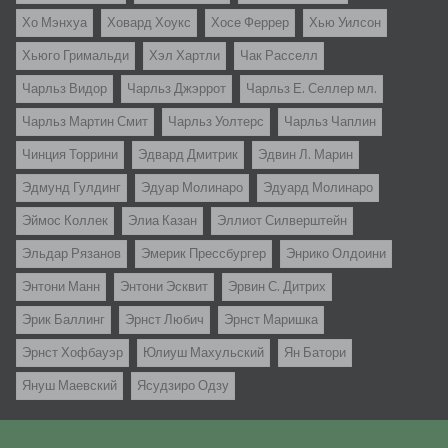
Хо Мэнхуа
Ховард Хоукс
Хосе Феррер
Хью Уилсон
Хьюго Гримальди
Хэл Хартли
Чак Расселл
Чарльз Видор
Чарльз Джэррот
Чарльз Е. Селлер мл.
Чарльз Мартин Смит
Чарльз Уолтерс
Чарльз Чаплин
Чинция Торрини
Эдвард Дмитрик
Эдвин Л. Марин
Эдмунд Гулдинг
Эдуар Молинаро
Эдуард Молинаро
Эймос Коллек
Элиа Казан
Эллиот Силверштейн
Эльдар Рязанов
Эмерик Прессбургер
Энрико Олдоини
Энтони Манн
Энтони Эсквит
Эрвин С. Дитрих
Эрик Баллинг
Эрнст Любич
Эрнст Маришка
Эрнст Хофбауэр
Юлиуш Махульский
Ян Батори
Януш Маевский
Ясудзиро Одзу