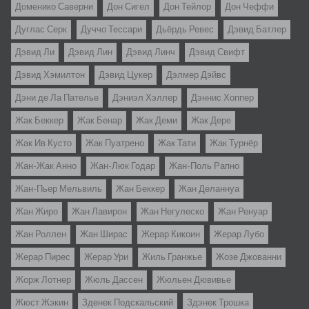
Доменико Саверни
Дон Сигел
Дон Тейлор
Дон Чеффи
Дуглас Серк
Дуччо Тессари
Дьёрдь Ревес
Дэвид Батлер
Дэвид Ли
Дэвид Лин
Дэвид Линч
Дэвид Свифт
Дэвид Хэмилтон
Дэвид Цукер
Дэлмер Дэйвс
Дэни де Ла Пателье
Дэниэл Хэллер
Дэннис Хоппер
Жак Беккер
Жак Бенар
Жак Деми
Жак Дере
Жак Ив Кусто
Жак Пуатрено
Жак Тати
Жак Турнёр
Жан-Жак Анно
Жан-Люк Годар
Жан-Поль Рапно
Жан-Пьер Мельвиль
Жан Беккер
Жан Деланнуа
Жан Жиро
Жан Лавирон
Жан Негулеско
Жан Ренуар
Жан Роллен
Жан Ширас
Жерар Кикоин
Жерар Лубо
Жерар Пирес
Жерар Ури
Жиль Гранжье
Жозе Джованни
Жорж Лотнер
Жюль Дассен
Жюльен Дювивье
Жюст Жэкин
Зденек Подскальский
Здэнек Трошка