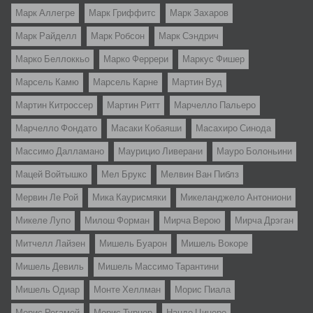
Марк Аллегре
Марк Гриффитс
Марк Захаров
Марк Райделл
Марк Робсон
Марк Сэндрич
Марко Беллоккьо
Марко Феррери
Маркус Фишер
Марсель Камю
Марсель Карне
Мартин Вуд
Мартин Китроссер
Мартин Ритт
Марчелло Пальеро
Марчелло Фондато
Масаки Кобаяши
Масахиро Синода
Массимо Далламано
Маурицио Ливерани
Мауро Болоньини
Мацей Войтышко
Мел Брукс
Мелвин Ван Пиблз
Мервин Ле Рой
Мика Каурисмяки
Микеланджело Антониони
Микеле Лупо
Милош Форман
Мирча Верою
Мирча Дрэган
Митчелл Лайзен
Мишель Буарон
Мишель Вокоре
Мишель Девиль
Мишель Массимо Тарантини
Мишель Одиар
Монте Хеллман
Морис Пиала
Морис Регамей
Морис Турнер
Нандо Цицеро