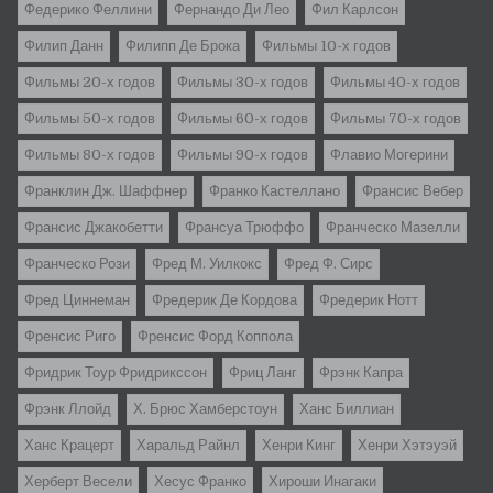
Федерико Феллини
Фернандо Ди Лео
Фил Карлсон
Филип Данн
Филипп Де Брока
Фильмы 10-х годов
Фильмы 20-х годов
Фильмы 30-х годов
Фильмы 40-х годов
Фильмы 50-х годов
Фильмы 60-х годов
Фильмы 70-х годов
Фильмы 80-х годов
Фильмы 90-х годов
Флавио Могерини
Франклин Дж. Шаффнер
Франко Кастеллано
Франсис Вебер
Франсис Джакобетти
Франсуа Трюффо
Франческо Мазелли
Франческо Рози
Фред М. Уилкокс
Фред Ф. Сирс
Фред Циннеман
Фредерик Де Кордова
Фредерик Нотт
Френсис Риго
Френсис Форд Коппола
Фридрик Тоур Фридрикссон
Фриц Ланг
Фрэнк Капра
Фрэнк Ллойд
Х. Брюс Хамберстоун
Ханс Биллиан
Ханс Крацерт
Харальд Райнл
Хенри Кинг
Хенри Хэтэуэй
Херберт Весели
Хесус Франко
Хироши Инагаки