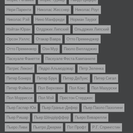
Нери Паренти
Николас Жесснер
Николас Роуг
Николас Рэй
Нино Манфреди
Норман Таурог
Нэйтан Юран
Олдржих Липский
Ольдржих Липский
Орсон Уэллс
Отакар Вавра
Отто Преминджер
Отто Преминжер
Оэн Мур
Паоло Вилладжио
Паскуале Фанетти
Паскуале Феста Кампаниле
Патрис Леконт
Педро Альмодовар
Петр Зеленка
Питер Бонерз
Питер Брук
Питер ДеЛуис
Питер Сигал
Питер Фэймэн
Пол Верховен
Пол Кокс
Пол Мазурски
Пол Моррисси
Пол Мэй
Престон Стерджес
Пьер Гаспар-Юи
Пьер Гранье-Дефер
Пьер Паоло Пазолини
Пьер Ришар
Пьер Шёндёрффер
Пьеро Виварелли
Пьеро Ливи
Пьетро Джерми
Пэт Профт
Р.Г. Спрингстин