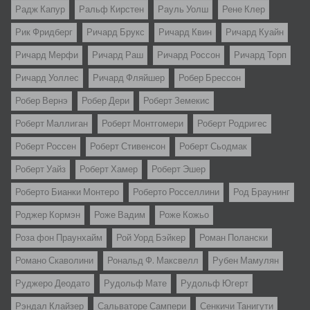
Радж Капур
Ральф Кирстен
Рауль Уолш
Рене Клер
Рик Фридберг
Ричард Брукс
Ричард Квин
Ричард Куайн
Ричард Мерфи
Ричард Раш
Ричард Россон
Ричард Торп
Ричард Уоллес
Ричард Фляйшер
Робер Брессон
Робер Вернэ
Робер Дери
Роберт Земекис
Роберт Маллиган
Роберт Монтгомери
Роберт Родригес
Роберт Россен
Роберт Стивенсон
Роберт Сьодмак
Роберт Уайз
Роберт Хамер
Роберт Эшер
Роберто Бианки Монтеро
Роберто Росселлини
Род Браунинг
Роджер Кормэн
Роже Вадим
Роже Кожьо
Роза фон Праунхайм
Рой Уорд Бэйкер
Роман Полански
Романо Скаволини
Рональд Ф. Максвелл
Рубен Мамулян
Руджеро Деодато
Рудольф Мате
Рудольф Югерт
Рэндал Клайзер
Сальваторе Сампери
Сенкичи Танигути