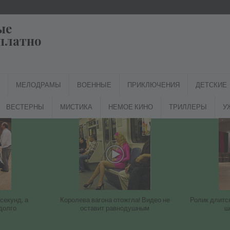
ые
платно
МЕЛОДРАМЫ
ВОЕННЫЕ
ПРИКЛЮЧЕНИЯ
ДЕТСКИЕ
ВЕСТЕРНЫ
МИСТИКА
НЕМОЕ КИНО
ТРИЛЛЕРЫ
У
секунд, а
Королева вагона отожгла! Видео не
Ролик длится
долго
оставит равнодушным
ш