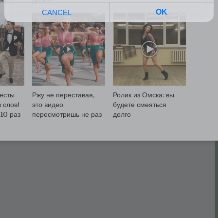
т...
долго
i
i
i
весты
Ржу не переставая,
Ролик из Омска: вы
 слов!
это видео
будете смеяться
10 раз
пересмотришь не раз
долго