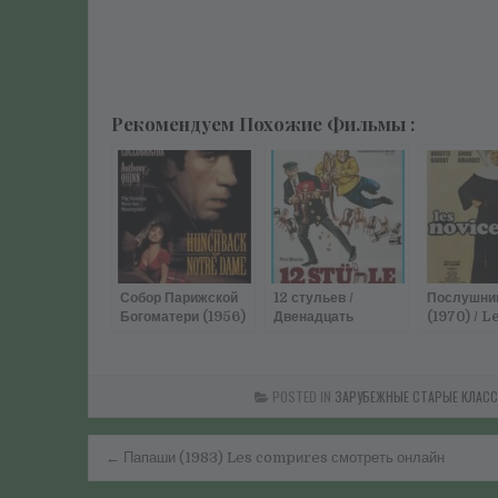
Рекомендуем Похожие Фильмы :
Собор Парижской
12 стульев /
Послушни
Богоматери (1956)
Двенадцать
(1970) / L
смотреть онлайн
стульев (1970)
novices (
смотреть онлайн
смотреть 
POSTED IN
ЗАРУБЕЖНЫЕ СТАРЫЕ КЛАС
Навигация
← Папаши (1983) Les compиres смотреть онлайн
по