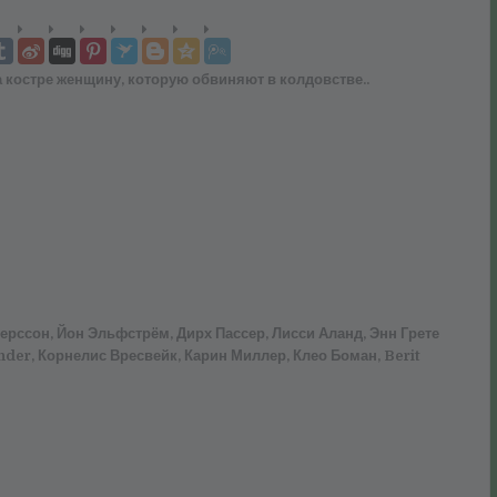
костре женщину, которую обвиняют в колдовстве..
дерссон, Йон Эльфстрём, Дирх Пассер, Лисси Аланд, Энн Грете
nder, Корнелис Вресвейк, Карин Миллер, Клео Боман, Berit