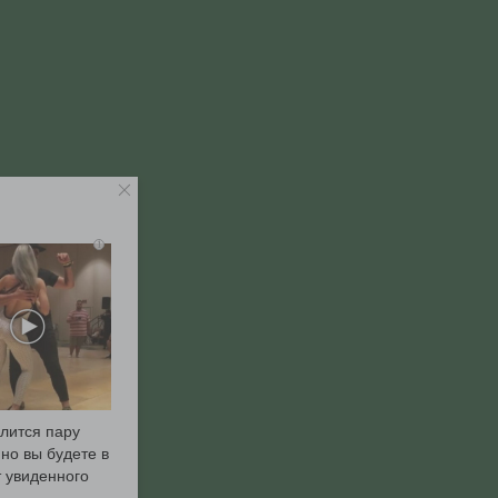
i
длится пару
 но вы будете в
т увиденного