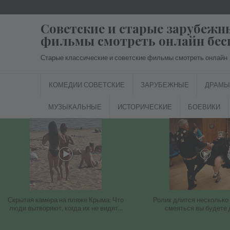
Перейти
к
Советские и старые зарубежн
содержимому
фильмы смотреть онлайн бес
Старые классические и советские фильмы смотреть онлайн
КОМЕДИИ СОВЕТСКИЕ
ЗАРУБЕЖНЫЕ
ДРАМЫ
МУЗЫКАЛЬНЫЕ
ИСТОРИЧЕСКИЕ
БОЕВИКИ
Скрытая камера на пляже Крыма: Что
Ролик длится несколько 
люди вытворяют, когда их не видят...
смеяться вы будете 