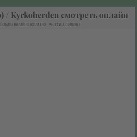
) / Kyrkoherden смотреть онлайн
ON
 ФИЛЬМЫ ОНЛАЙН БЕСПЛАТНО
LEAVE A COMMENT
ПОХОТЛИВЫЙ
ВИКАРИЙ
(1970)
/
KYRKOHERDEN
СМОТРЕТЬ
ОНЛАЙН