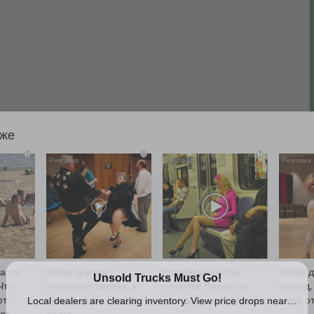
кже
i
i
i
а на
Ролик длится
Королева вагона
Ролик 
Что
несколько секунд, а
отожгла! Видео не
секунд,
т,
смеяться вы будете
оставит равнодушным
шоке о