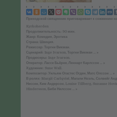
Приходской священник приговаривает к сожжению на 
Kyrkoherden
Продолжительность: 90 мин.
Жанр: Комедия, Эротика
Страна: Швеция.
Режиссер: Торгни Викман.
Сценарий: Inge Ivarson, Торгни Викман … »
Продюсеры: Inge Ivarson.
Оператор: Лассе Бьёрне, Леннарт Карлссон … »
Художник: Sune Wall.
Композитор: Уильям Огастес Огден, Матс Олссон … »
В ролях: Margit Carlqvist, Магали Ноэль, Солвейг Ан
Ниссен, Ким Андерсон, Louise Tillberg, Suzanne Hovi
Hindersson, Биби Нилссон … »